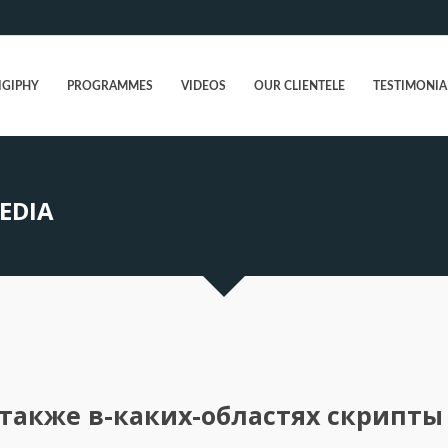
IGIPHY
PROGRAMMES
VIDEOS
OUR CLIENTELE
TESTIMONIA
EDIA
-также в-каких-областях скрипты