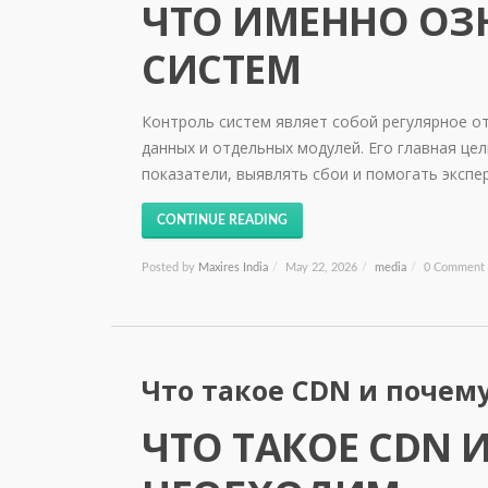
ЧТО ИМЕННО ОЗ
СИСТЕМ
Контроль систем являет собой регулярное о
данных и отдельных модулей. Его главная це
показатели, выявлять сбои и помогать эксп
CONTINUE READING
Posted by
Maxires India
/
May 22, 2026
/
media
/
0 Comment
Что такое CDN и почем
ЧТО ТАКОЕ CDN 