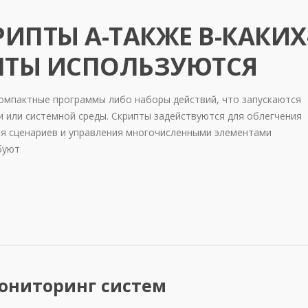
РИПТЫ А-ТАКЖЕ В-КАКИХ
ПТЫ ИСПОЛЬЗУЮТСЯ
омпактные программы либо наборы действий, что запускаются
 или системной среды. Скрипты задействуются для облегчения
я сценариев и управления многочисленными элементами
буют
ониторинг систем