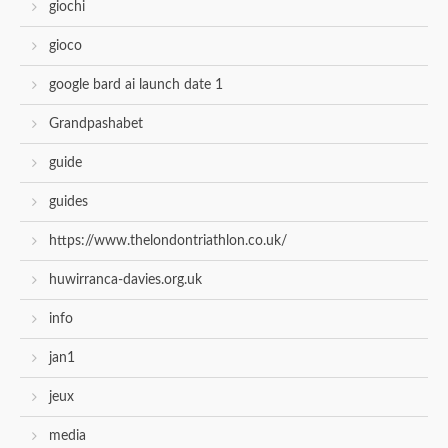
giochi
gioco
google bard ai launch date 1
Grandpashabet
guide
guides
https://www.thelondontriathlon.co.uk/
huwirranca-davies.org.uk
info
jan1
jeux
media