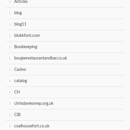
Articles
blog
blog11
blokkfont.com
Bookkeeping
boujeerestaurantandbar.co.uk
Casino
catalog
CH
chrisdaviesmep.org.uk
CIB
coalhousefort.co.uk