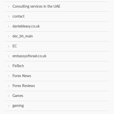
Consulting services in the UAE
contact
danieldeasy.co.uk
dec_bh_main
EC
embassyofisrael.co.uk
FinTech
Forex News
Forex Reviews
Games
gaming