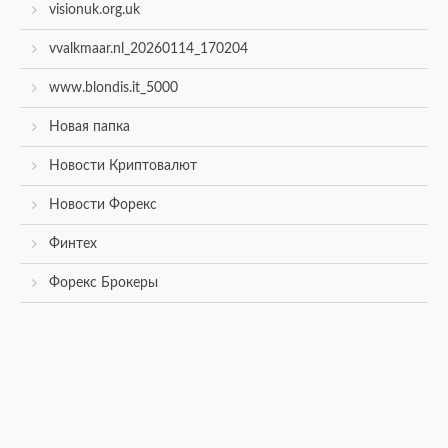
visionuk.org.uk
vvalkmaar.nl_20260114_170204
www.blondis.it_5000
Новая папка
Новости Криптовалют
Новости Форекс
Финтех
Форекс Брокеры