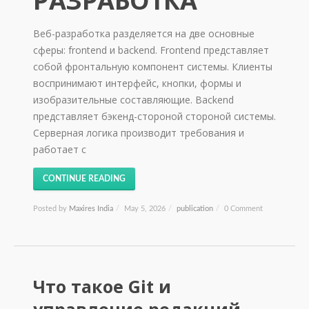
РАЗРАБОТКА
Веб-разработка разделяется на две основные
сферы: frontend и backend. Frontend представляет
собой фронтальную компонент системы. Клиенты
воспринимают интерфейс, кнопки, формы и
изобразительные составляющие. Backend
представляет бэкенд-стороной стороной системы.
Серверная логика производит требования и
работает с
CONTINUE READING
Posted by
Maxires India
/
May 5, 2026
/
publication
/
0 Comment
Что такое Git и