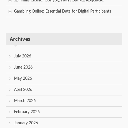
Spinmills Casino: Οδηγός, Παιχνίδια και Ασφάλεια
Gambling Online: Essential Data for Digital Participants
Archives
July 2026
June 2026
May 2026
April 2026
March 2026
February 2026
January 2026