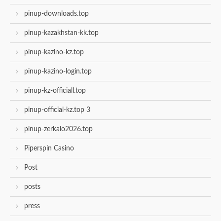
pinup-downloads.top
pinup-kazakhstan-kk.top
pinup-kazino-kz.top
pinup-kazino-login.top
pinup-kz-officiall.top
pinup-official-kz.top 3
pinup-zerkalo2026.top
Piperspin Casino
Post
posts
press