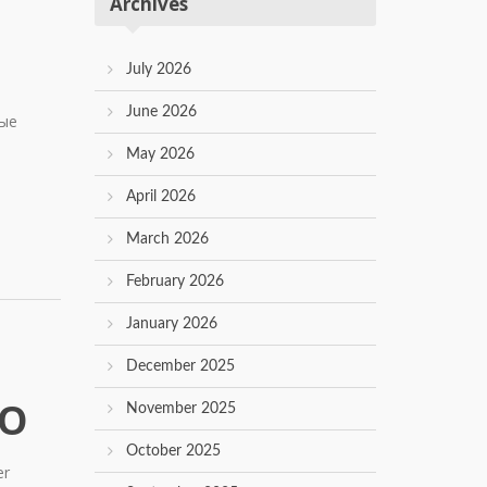
Archives
July 2026
June 2026
ные
May 2026
April 2026
March 2026
February 2026
January 2026
December 2025
МО
November 2025
October 2025
er