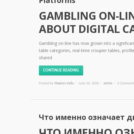
Platforms
GAMBLING ON-LIN
ABOUT DIGITAL C
Gambling on-line has now grown into a significant
table categories, real-time croupier tables, profi
shared
CONTINUE READING
Posted by
Maxires India
/
June 16, 2026
/
article
/
0 Comment
Что именно означает 
ЧТО ИМЕННО ОЗ