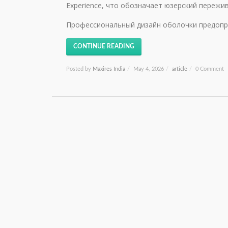
Experience, что обозначает юзерский пережив
Профессиональный дизайн оболочки предопре
CONTINUE READING
Posted by
Maxires India
/
May 4, 2026
/
article
/
0 Comment