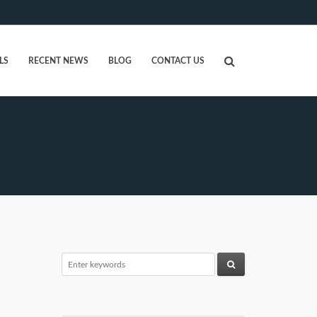
LS
RECENT NEWS
BLOG
CONTACT US