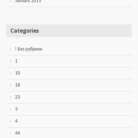
January 2015
Categories
! Без рубрики
1
10
18
23
3
4
44