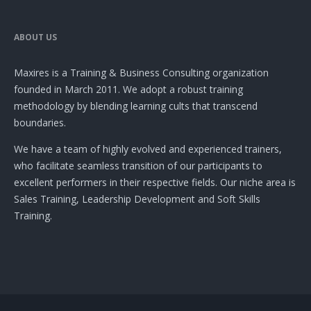
ABOUT US
Maxires is a Training & Business Consulting organization
founded in March 2011. We adopt a robust training
methodology by blending learning cults that transcend
boundaries.
We have a team of highly evolved and experienced trainers,
who facilitate seamless transition of our participants to
excellent performers in their respective fields. Our niche area is
Sales Training, Leadership Development and Soft Skills
Training.