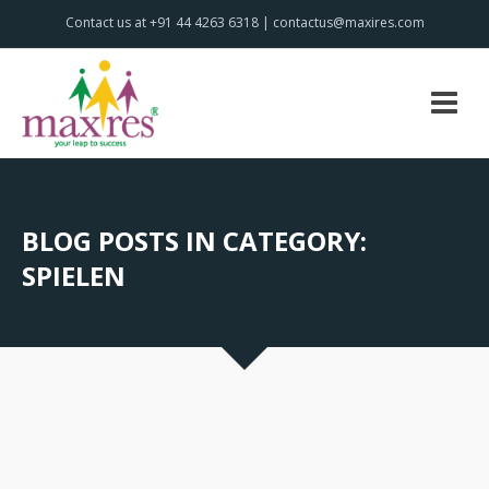
Contact us at +91 44 4263 6318 | contactus@maxires.com
BLOG POSTS IN CATEGORY:
SPIELEN