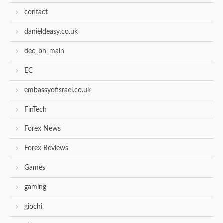
contact
danieldeasy.co.uk
dec_bh_main
EC
embassyofisrael.co.uk
FinTech
Forex News
Forex Reviews
Games
gaming
giochi