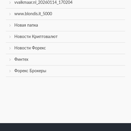
vvalkmaar.nl_20260114_170204
www.blondis.it_5000
Новая папка
Новости Криптовалют
Новости Форекс
Финтех
Форекс Брокеры