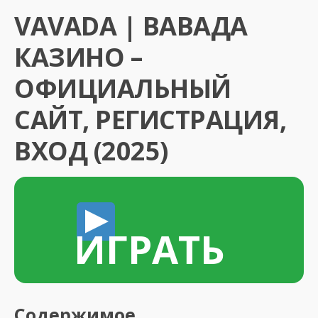
VAVADA | ВАВАДА
КАЗИНО –
ОФИЦИАЛЬНЫЙ
САЙТ, РЕГИСТРАЦИЯ,
ВХОД (2025)
ИГРАТЬ
Содержимое