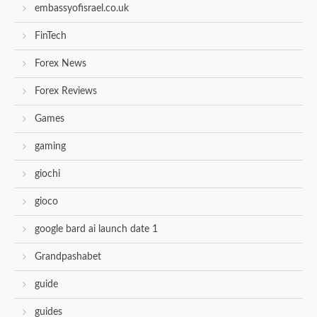
embassyofisrael.co.uk
FinTech
Forex News
Forex Reviews
Games
gaming
giochi
gioco
google bard ai launch date 1
Grandpashabet
guide
guides