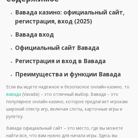
Вавада казино: официальный сайт,
регистрация, вход (2025)
Вавада вход
Официальный сайт Вавада
Регистрация и вход в Вавада
Преимущества и функции Вавада
Если вы ищете надежное и безопасное онлайн-казино, то
вавада
(Vavada) – это отличный выбор. Вавада – это
популярное онлайн-казино, которое предлагает игрокам
широкий спектр игр, включая слоты, карточные игры и
рулетку.
Вавада официальный сайт – это место, где вы можете
найти все, что вам нужно для начала игры. Здесь вы