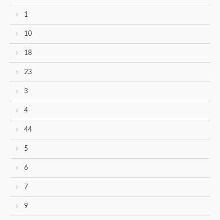
1
10
18
23
3
4
44
5
6
7
9