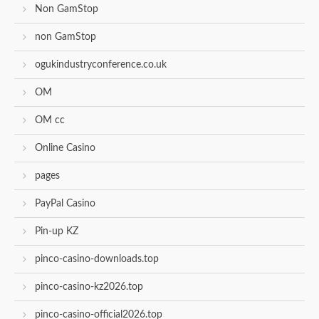
Non GamStop
non GamStop
ogukindustryconference.co.uk
OM
OM cc
Online Casino
pages
PayPal Casino
Pin-up KZ
pinco-casino-downloads.top
pinco-casino-kz2026.top
pinco-casino-official2026.top