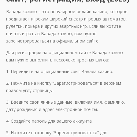
Вавада казино – это популярное онлайн-казино, которое
предлагает игрокам широкий спектр игровых автоматов,
рулетки, покера и других азартных игр. Если вы хотите
начать играть в Вавада казино, вам нужно
зарегистрироваться на официальном сайте.
Для регистрации на официальном сайте Вавада казино
вам нужно выполнить несколько простых шагов:
1. Перейдите на официальный сайт Вавада казино.
2. Нажмите на кнопку “Зарегистрироваться” в верхнем
правом углу страницы.
3. Введите свои личные данные, включая имя, фамилию,
дату рождения и адрес электронной почты.
4. Создайте пароль для вашего аккаунта.
5. Нажмите на кнопку “Зарегистрироваться” для