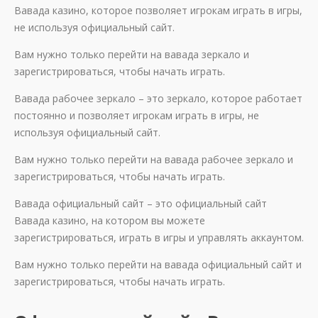
Вавада казино, которое позволяет игрокам играть в игры,
не используя официальный сайт.
Вам нужно только перейти на вавада зеркало и
зарегистрироваться, чтобы начать играть.
Вавада рабочее зеркало – это зеркало, которое работает
постоянно и позволяет игрокам играть в игры, не
используя официальный сайт.
Вам нужно только перейти на вавада рабочее зеркало и
зарегистрироваться, чтобы начать играть.
Вавада официальный сайт – это официальный сайт
Вавада казино, на котором вы можете
зарегистрироваться, играть в игры и управлять аккаунтом.
Вам нужно только перейти на вавада официальный сайт и
зарегистрироваться, чтобы начать играть.