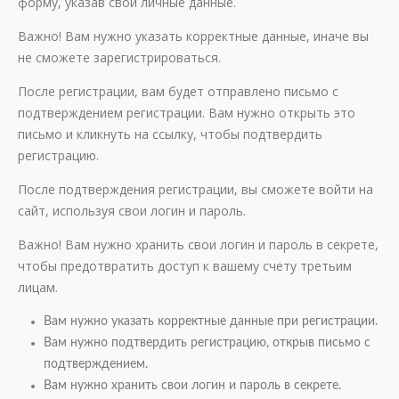
форму, указав свои личные данные.
Важно! Вам нужно указать корректные данные, иначе вы
не сможете зарегистрироваться.
После регистрации, вам будет отправлено письмо с
подтверждением регистрации. Вам нужно открыть это
письмо и кликнуть на ссылку, чтобы подтвердить
регистрацию.
После подтверждения регистрации, вы сможете войти на
сайт, используя свои логин и пароль.
Важно! Вам нужно хранить свои логин и пароль в секрете,
чтобы предотвратить доступ к вашему счету третьим
лицам.
Вам нужно указать корректные данные при регистрации.
Вам нужно подтвердить регистрацию, открыв письмо с
подтверждением.
Вам нужно хранить свои логин и пароль в секрете.