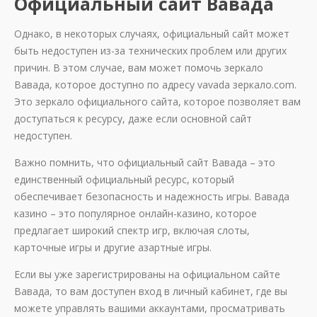
Официальный сайт Вавада
Однако, в некоторых случаях, официальный сайт может
быть недоступен из-за технических проблем или других
причин. В этом случае, вам может помочь зеркало
Вавада, которое доступно по адресу vavada зеркало.com.
Это зеркало официального сайта, которое позволяет вам
доступаться к ресурсу, даже если основной сайт
недоступен.
Важно помнить, что официальный сайт Вавада – это
единственный официальный ресурс, который
обеспечивает безопасность и надежность игры. Вавада
казино – это популярное онлайн-казино, которое
предлагает широкий спектр игр, включая слоты,
карточные игры и другие азартные игры.
Если вы уже зарегистрированы на официальном сайте
Вавада, то вам доступен вход в личный кабинет, где вы
можете управлять вашими аккаунтами, просматривать