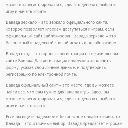
можете зарегистрироваться, сделать депозит, выбрать
игру и начать играть.
Вавада зеркало – это зеркало официального сайта,
которое позволяет игрокам доступаться к играм, если
официальный сайт заблокирован. Вавада зеркало – это
безопасный и надежный способ играть в онлайн-казино.
Вавада вход – это процесс регистрации на официальном
сайте Вавада. Для регистрации вам нужно заполнить
форму, указав свои личные данные, и подтвердить
регистрацию по электронной почте.
Вавада официальный сайт – это место, где вы можете
найти все, что вам нужно для начала игры. Здесь вы
можете зарегистрироваться, сделать депозит, выбрать
игру и начать играть.
Если вы ищете надежное и безопасное онлайн-казино, то
Вавада – это отличный выбор. Вавада предлагает игрокам