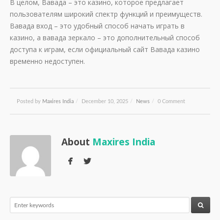
В целом, Вавада – это казино, которое предлагает
пользователям широкий спектр функций и преимуществ.
Вавада вход – это удобный способ начать играть в
казино, а вавада зеркало – это дополнительный способ
доступа к играм, если официальный сайт Вавада казино
временно недоступен.
Posted by
Maxires India
/
December 10, 2025
/
News
/
0 Comment
About
Maxires India