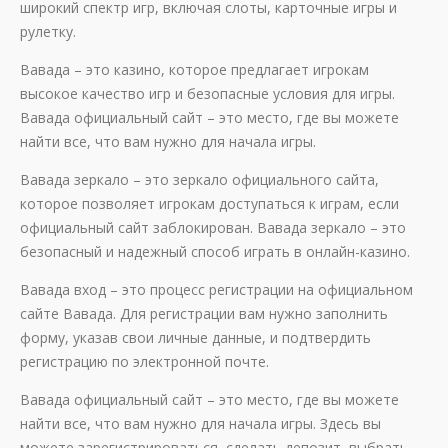
широкий спектр игр, включая слоты, карточные игры и
рулетку.
Вавада – это казино, которое предлагает игрокам
высокое качество игр и безопасные условия для игры.
Вавада официальный сайт – это место, где вы можете
найти все, что вам нужно для начала игры.
Вавада зеркало – это зеркало официального сайта,
которое позволяет игрокам доступаться к играм, если
официальный сайт заблокирован. Вавада зеркало – это
безопасный и надежный способ играть в онлайн-казино.
Вавада вход – это процесс регистрации на официальном
сайте Вавада. Для регистрации вам нужно заполнить
форму, указав свои личные данные, и подтвердить
регистрацию по электронной почте.
Вавада официальный сайт – это место, где вы можете
найти все, что вам нужно для начала игры. Здесь вы
можете зарегистрироваться, сделать депозит, выбрать