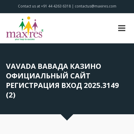
Contact us at +91 44 4263 6318 | contactus@maxires.com
VAVADA ВАВАДА КАЗИНО
ОФИЦИАЛЬНЫЙ САЙТ
РЕГИСТРАЦИЯ ВХОД 2025.3149
(2)