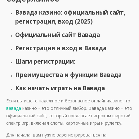
Вавада казино: официальный сайт,
регистрация, вход (2025)
Официальный сайт Вавада
Регистрация и вход в Вавада
Шаги регистрации:
Преимущества и функции Вавада
Как начать играть на Вавада
Если вы ищете надежное и безопасное онлайн-казино, то
вавада
казино – это отличный выбор. Вавада казино – это
официальный сайт, который предлагает игрокам широкий
спектр игр, включая слоты, карточные игры и рулетку.
Для начала, вам нужно зарегистрироваться на