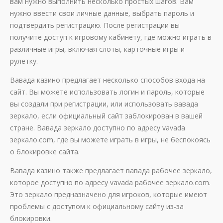
вам нужно выполнить несколько простых шагов. Вам
нужно ввести свои личные данные, выбрать пароль и
подтвердить регистрацию. После регистрации вы
получите доступ к игровому кабинету, где можно играть в
различные игры, включая слоты, карточные игры и
рулетку.
Вавада казино предлагает несколько способов входа на
сайт. Вы можете использовать логин и пароль, которые
вы создали при регистрации, или использовать вавада
зеркало, если официальный сайт заблокирован в вашей
стране. Вавада зеркало доступно по адресу vavada
зеркало.com, где вы можете играть в игры, не беспокоясь
о блокировке сайта.
Вавада казино также предлагает вавада рабочее зеркало,
которое доступно по адресу vavada рабочее зеркало.com.
Это зеркало предназначено для игроков, которые имеют
проблемы с доступом к официальному сайту из-за
блокировки.