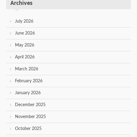
Archives
July 2026
June 2026
May 2026
April 2026
March 2026
February 2026
January 2026
December 2025
November 2025
October 2025