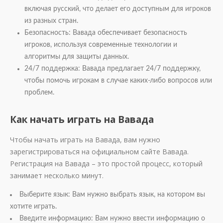
включая русский, что делает его доступным для игроков
из разных стран.
Безопасность: Вавада обеспечивает безопасность
игроков, используя современные технологии и
алгоритмы для защиты данных.
24/7 поддержка: Вавада предлагает 24/7 поддержку,
чтобы помочь игрокам в случае каких-либо вопросов или
проблем.
Как начать играть на Вавада
Чтобы начать играть на Вавада, вам нужно
зарегистрироваться на официальном сайте Вавада.
Регистрация на Вавада – это простой процесс, который
занимает несколько минут.
Выберите язык: Вам нужно выбрать язык, на котором вы
хотите играть.
Введите информацию: Вам нужно ввести информацию о