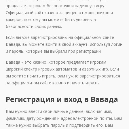
предлагает игрокам безопасную и надежную игру.
Официальный сайт казино защищен от мошенников и
хакеров, поэтому вы можете быть уверены в
безопасности своих данных.
Если вы уже зарегистрированы на официальном сайте
Вавада, вы можете войти в свой аккаунт, используя логин
и пароль, которые вы выбрали при регистрации.
Вавада – это казино, которое предлагает игрокам
широкий спектр игровых автоматов и азартных игр. Если
вы хотите начать играть, вам нужно зарегистрироваться
на официальном сайте казино и начать играть.
Регистрация и вход в Вавада
Вам нужно ввести свои личные данные, включая имя,
фамилию, дату рождения и адрес электронной почты. Вам
также нужно выбрать пароль и подтвердить его. Вам