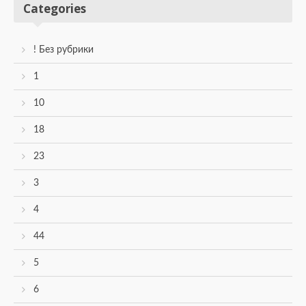
Categories
! Без рубрики
1
10
18
23
3
4
44
5
6