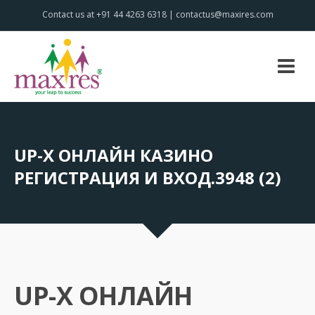
Contact us at +91 44 4263 6318 | contactus@maxires.com
UP-X ОНЛАЙН КАЗИНО
РЕГИСТРАЦИЯ И ВХОД.3948 (2)
UP-X ОНЛАЙН