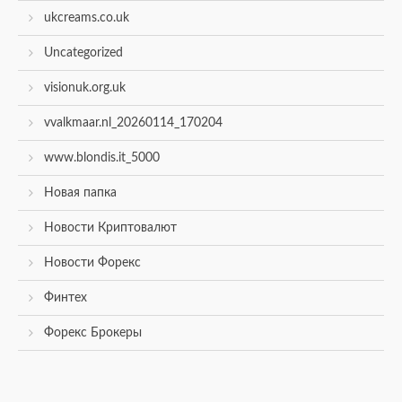
ukcreams.co.uk
Uncategorized
visionuk.org.uk
vvalkmaar.nl_20260114_170204
www.blondis.it_5000
Новая папка
Новости Криптовалют
Новости Форекс
Финтех
Форекс Брокеры