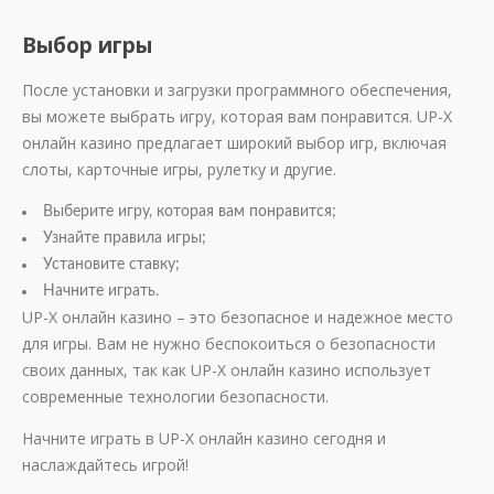
Выбор игры
После установки и загрузки программного обеспечения,
вы можете выбрать игру, которая вам понравится. UP-X
онлайн казино предлагает широкий выбор игр, включая
слоты, карточные игры, рулетку и другие.
Выберите игру, которая вам понравится;
Узнайте правила игры;
Установите ставку;
Начните играть.
UP-X онлайн казино – это безопасное и надежное место
для игры. Вам не нужно беспокоиться о безопасности
своих данных, так как UP-X онлайн казино использует
современные технологии безопасности.
Начните играть в UP-X онлайн казино сегодня и
наслаждайтесь игрой!