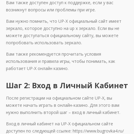
Вам также доступен доступ к поддержке, если у вас
возникнут вопросы или проблемы при игре.
Вам нужно помнить, что UP-X официальный сайт имеет
зеркало, которое доступно на
up
x зеркало. Если вы не
можете доступаться официальному сайту, вы можете
попробовать использовать зеркало.
Вам также рекомендуется прочитать условия
использования и правила игры, чтобы понимать, как
работает UP-X онлайн казино.
Шаг 2: Вход в Личный Кабинет
После регистрации на официальном сайте UP-X, вы
можете начать играть в онлайн-казино. Для этого вам
нужно выполнить второй шаг – вход в личный кабинет.
Вход в личный кабинет на UP-X официальном сайте
доступен по следующей ссылке: https://www.bugrovka4.ru/