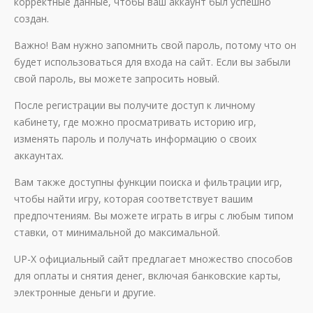
корректные данные, чтобы ваш аккаунт был успешно
создан.
Важно! Вам нужно запомнить свой пароль, потому что он
будет использоваться для входа на сайт. Если вы забыли
свой пароль, вы можете запросить новый.
После регистрации вы получите доступ к личному
кабинету, где можно просматривать историю игр,
изменять пароль и получать информацию о своих
аккаунтах.
Вам также доступны функции поиска и фильтрации игр,
чтобы найти игру, которая соответствует вашим
предпочтениям. Вы можете играть в игры с любым типом
ставки, от минимальной до максимальной.
UP-X официальный сайт предлагает множество способов
для оплаты и снятия денег, включая банковские карты,
электронные деньги и другие.