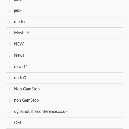
jeux
media
Mostbet
NEW
News
news11
no KYC
Non GamStop
non GamStop
ogukindustryconference.co.uk
OM