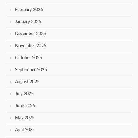
February 2026
January 2026
December 2025
November 2025
October 2025
September 2025
August 2025
July 2025
June 2025
May 2025
April 2025