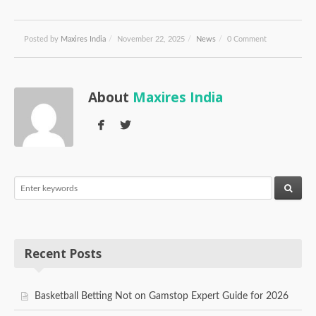
Posted by
Maxires India
/
November 22, 2025
/
News
/
0 Comment
About
Maxires India
Recent Posts
Basketball Betting Not on Gamstop Expert Guide for 2026