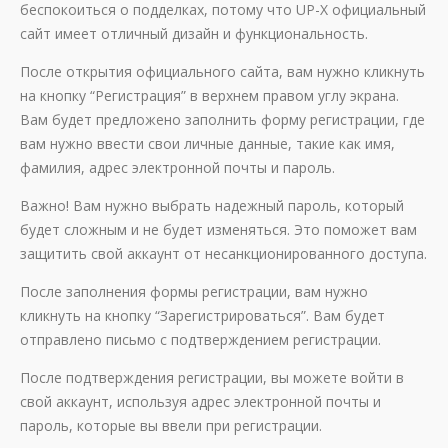
беспокоиться о подделках, потому что UP-X официальный
сайт имеет отличный дизайн и функциональность.
После открытия официального сайта, вам нужно кликнуть
на кнопку “Регистрация” в верхнем правом углу экрана.
Вам будет предложено заполнить форму регистрации, где
вам нужно ввести свои личные данные, такие как имя,
фамилия, адрес электронной почты и пароль.
Важно! Вам нужно выбрать надежный пароль, который
будет сложным и не будет изменяться. Это поможет вам
защитить свой аккаунт от несанкционированного доступа.
После заполнения формы регистрации, вам нужно
кликнуть на кнопку “Зарегистрироваться”. Вам будет
отправлено письмо с подтверждением регистрации.
После подтверждения регистрации, вы можете войти в
свой аккаунт, используя адрес электронной почты и
пароль, которые вы ввели при регистрации.