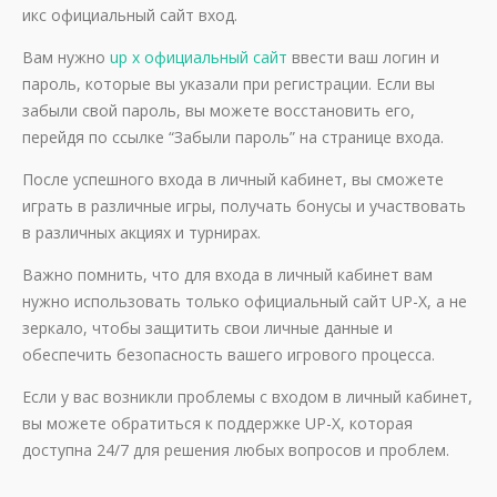
икс официальный сайт вход.
Вам нужно
up x официальный сайт
ввести ваш логин и
пароль, которые вы указали при регистрации. Если вы
забыли свой пароль, вы можете восстановить его,
перейдя по ссылке “Забыли пароль” на странице входа.
После успешного входа в личный кабинет, вы сможете
играть в различные игры, получать бонусы и участвовать
в различных акциях и турнирах.
Важно помнить, что для входа в личный кабинет вам
нужно использовать только официальный сайт UP-X, а не
зеркало, чтобы защитить свои личные данные и
обеспечить безопасность вашего игрового процесса.
Если у вас возникли проблемы с входом в личный кабинет,
вы можете обратиться к поддержке UP-X, которая
доступна 24/7 для решения любых вопросов и проблем.