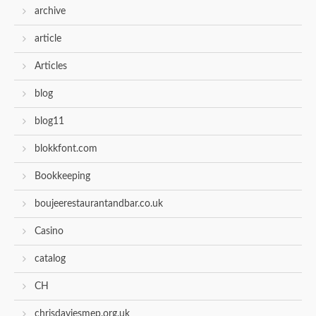
archive
article
Articles
blog
blog11
blokkfont.com
Bookkeeping
boujeerestaurantandbar.co.uk
Casino
catalog
CH
chrisdaviesmep.org.uk