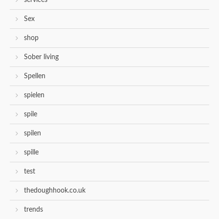
services
Sex
shop
Sober living
Spellen
spielen
spile
spilen
spille
test
thedoughhook.co.uk
trends