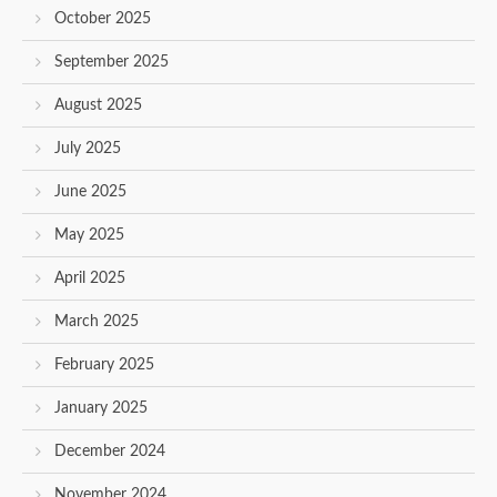
October 2025
September 2025
August 2025
July 2025
June 2025
May 2025
April 2025
March 2025
February 2025
January 2025
December 2024
November 2024