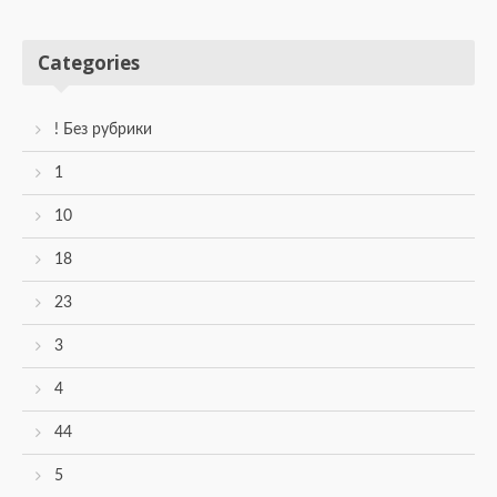
Categories
! Без рубрики
1
10
18
23
3
4
44
5