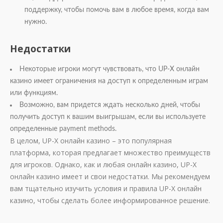
поддержку, чтобы помочь вам в любое время, когда вам
нужно.
Недостатки
Некоторые игроки могут чувствовать, что UP-X онлайн
казино имеет ограничения на доступ к определенным играм
или функциям.
Возможно, вам придется ждать несколько дней, чтобы
получить доступ к вашим выигрышам, если вы используете
определенные payment methods.
В целом, UP-X онлайн казино – это популярная
платформа, которая предлагает множество преимуществ
для игроков. Однако, как и любая онлайн казино, UP-X
онлайн казино имеет и свои недостатки. Мы рекомендуем
вам тщательно изучить условия и правила UP-X онлайн
казино, чтобы сделать более информированное решение.