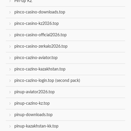
Pin-up KZ
pinco-casino-downloads.top
pinco-casino-kz2026.top
pinco-casino-official2026.top
pinco-casino-zerkalo2026.top
pinco-cazino-aviator.top
pinco-cazino-kazakhstan.top
pinco-cazino-login.top (second pack)
pinup-aviator2026.top
pinup-cazino-kz.top
pinup-downloads.top
pinup-kazakhstan-kk.top