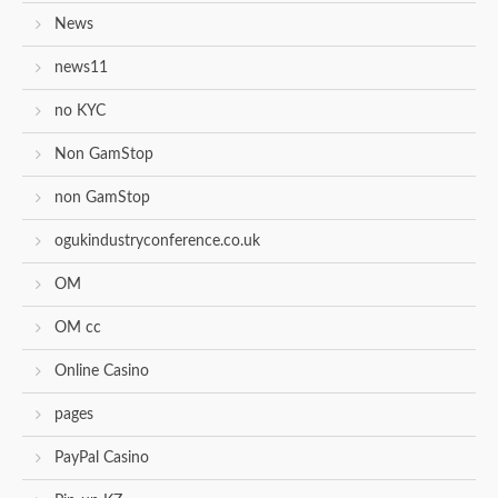
News
news11
no KYC
Non GamStop
non GamStop
ogukindustryconference.co.uk
OM
OM cc
Online Casino
pages
PayPal Casino