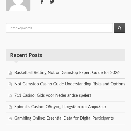
Recent Posts
Basketball Betting Not on Gamstop Expert Guide for 2026
Not Gamstop Casino Guide Understanding Risks and Options
711 Casino: Gids voor Nederlandse spelers
Spinmills Casino: Οδηγός, Παιχνίδια και Ασφάλεια
Gambling Online: Essential Data for Digital Participants