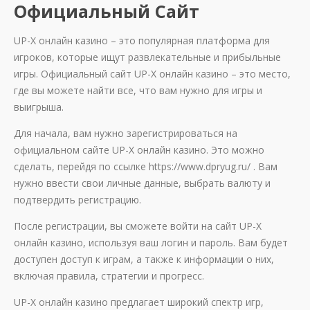
Официальный Сайт
UP-X онлайн казино – это популярная платформа для
игроков, которые ищут развлекательные и прибыльные
игры. Официальный сайт UP-X онлайн казино – это место,
где вы можете найти все, что вам нужно для игры и
выигрыша.
Для начала, вам нужно зарегистрироваться на
официальном сайте UP-X онлайн казино. Это можно
сделать, перейдя по ссылке https://www.dpryug.ru/ . Вам
нужно ввести свои личные данные, выбрать валюту и
подтвердить регистрацию.
После регистрации, вы сможете войти на сайт UP-X
онлайн казино, используя ваш логин и пароль. Вам будет
доступен доступ к играм, а также к информации о них,
включая правила, стратегии и прогресс.
UP-X онлайн казино предлагает широкий спектр игр,