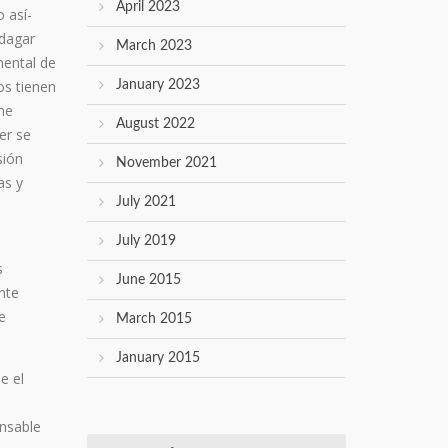
April 2023
 así­
ndagar
March 2023
mental de
os tienen
January 2023
me
August 2022
er se
sión
November 2021
as y
July 2021
July 2019
s
June 2015
nte
e
March 2015
January 2015
e el
ensable