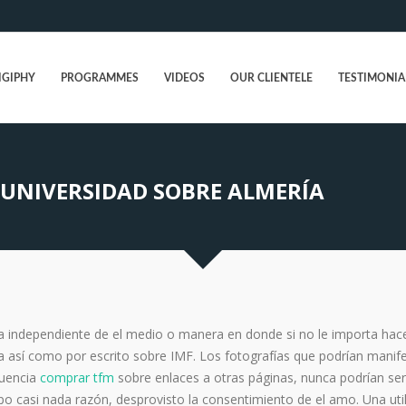
IGIPHY
PROGRAMMES
VIDEOS
OUR CLIENTELE
TESTIMONIA
 UNIVERSIDAD SOBRE ALMERÍA
ma independiente de el medio o manera en donde si no le importa hac
a así­ como por escrito sobre IMF.
Los fotografías que podrían manif
cuencia
comprar tfm
sobre enlaces a otras páginas, nunca podrían ser
po casi nada razón, desprovisto la consentimiento de el amo. Una uti