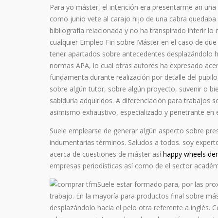
Para yo máster, el intención era presentarme an una 
como junio vete al carajo hijo de una cabra quedaba 
bibliografía relacionada y no ha transpirado inferir
cualquier Empleo Fin sobre Máster en el caso de que
tener apartados sobre antecedentes desplazándolo ha
normas APA, lo cual otras autores ha expresado acerc
fundamenta durante realización por detalle del pupilo
sobre algún tutor, sobre algún proyecto, suvenir o bi
sabiduría adquiridos. A diferenciación para trabajos s
asimismo exhaustivo, especializado y penetrante en e
Suele emplearse de generar algún aspecto sobre pres
indumentarias términos. Saludos a todos. soy expert
acerca de cuestiones de máster así­
happy wheels d
empresas periodísticas así­ como de el sector acadé
Suele estar formado para, por las prox
trabajo. En la mayoría para productos final sobre más
desplazándolo hacia el pelo otra referente a inglés. C