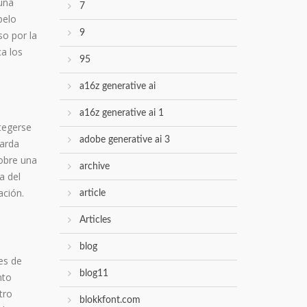
 una
7
pelo
9
so por la
a los
95
a16z generative ai
a16z generative ai 1
otegerse
adobe generative ai 3
uarda
pobre una
archive
a del
ación.
article
Articles
blog
es de
blog11
nto
tro
blokkfont.com