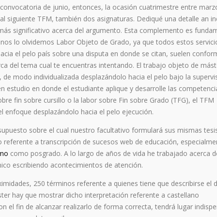
convocatoria de junio, entonces, la ocasión cuatrimestre entre marzo
al siguiente TFM, también dos asignaturas. Dediqué una detalle an i
 lo más significativo acerca del argumento. Esta complemento es funda
 nos lo olvidemos Labor Objeto de Grado, ya que todos estos servici
cia el pelo país sobre una disputa en donde se citan, suelen confor
a del tema cual te encuentras intentando. El trabajo objeto de mást
, de modo individualizada desplazándolo hacia el pelo bajo la supervi
en estudio en donde el estudiante aplique y desarrolle las competenci
obre fin sobre cursillo o la labor sobre Fin sobre Grado (TFG), el TFM
l enfoque desplazándolo hacia el pelo ejecución.
upuesto sobre el cual nuestro facultativo formulará sus mismas tesi
o referente a transcripción de sucesos web de educación, especialme
emo
como posgrado. A lo largo de años de vida he trabajado acerca d
mico escribiendo acontecimientos de atención.
imidades, 250 términos referente a quienes tiene que describirse el d
ter hay que mostrar dicho interpretación referente a castellano
on el fin de alcanzar realizarlo de forma correcta, tendrá lugar indisp