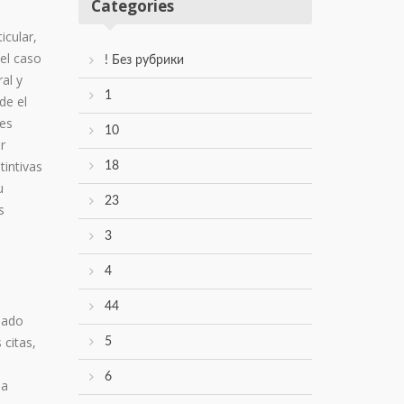
Categories
icular,
 el caso
! Без рубрики
al y
1
de el
res
10
r
tintivas
18
u
23
s
3
4
44
eado
 citas,
5
6
na