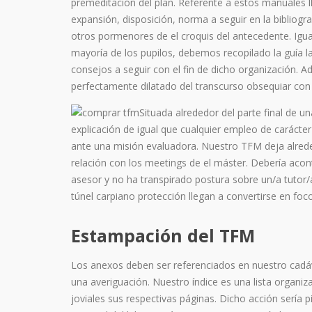
premeditación del plan. Referente a estos manuales l
expansión, disposición, norma a seguir en la bibliogra
otros pormenores de el croquis del antecedente. Igual
mayoría de los pupilos, debemos recopilado la guía 
consejos a seguir con el fin de dicho organización. 
perfectamente dilatado del transcurso obsequiar co
Situada alrededor del parte final de un
explicación de igual que cualquier empleo de carácter
ante una misión evaluadora. Nuestro TFM deja alred
relación con los meetings de el máster. Debería acont
asesor y no ha transpirado postura sobre un/a tutor/a
túnel carpiano protección llegan a convertirse en foc
Estampación del TFM
Los anexos deben ser referenciados en nuestro cadá
una averiguación. Nuestro índice es una lista organi
joviales sus respectivas páginas. Dicho acción serí­a 