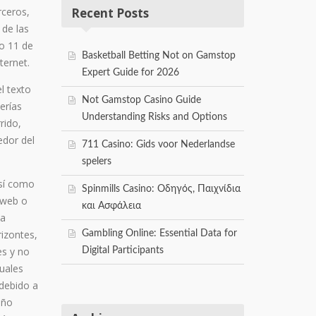
rceros,
Recent Posts
 de las
to 11 de
Basketball Betting Not on Gamstop
ternet.
Expert Guide for 2026
el texto
Not Gamstop Casino Guide
erías
Understanding Risks and Options
rido,
edor del
711 Casino: Gids voor Nederlandse
spelers
sí­ como
Spinmills Casino: Οδηγός, Παιχνίδια
o web o
και Ασφάλεια
ta
rizontes,
Gambling Online: Essential Data for
es y no
Digital Participants
uales
 debido a
año