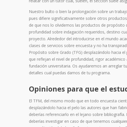
relatar con un tutor cual, suelen, el sección suele as
Nuestro bulto o bien la prolongación sobre un traba
pues difiere significativamente sobre otros producto
de que nos lo olvidemos las productos de propósito d
profundidad sobre indagación requeridos, destino cua
proyecto. Alrededor del introducirse en el mundo acad
clases de servicios sobre encuesta y no ha transpira
Propósito sobre Grado (TFG) desplazándolo hacia el pe
que reflejan el nivel de profundidad, rigor académico
fundación universitaria. Os ayudaremos an arreglar tu
detalles cual puedas darnos de tu programa.
Opiniones para que el estu
El TFM, del mismo modo que en todo encuesta científic
desplazándolo hacia el pelo las autores que han fabri
deberías referenciarlo en el lejano sobre bibliografí
deberías investigar en caso de que tenemos cualquier