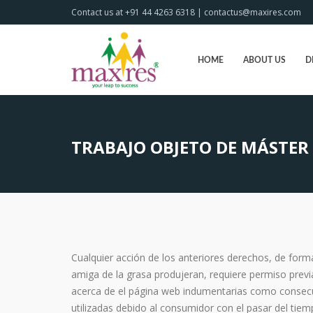
Contact us at +91 44 4263 6318 | contactus@maxires.com
HOME
ABOUT US
D
TRABAJO OBJETO DE MÁSTER
Cualquier acción de los anteriores derechos, de for
amiga de la grasa produjeran, requiere permiso previ
acerca de el página web indumentarias como conse
utilizadas debido al consumidor con el pasar del tiem