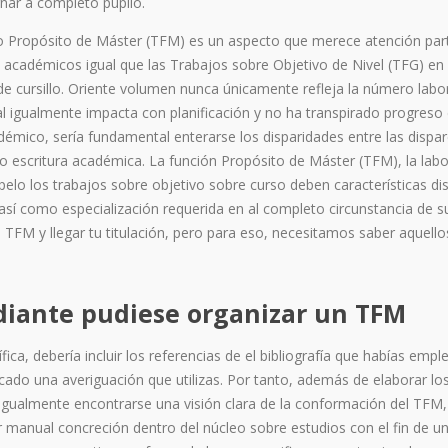
ignar a completo pupilo.
jo Propósito de Máster (TFM) es un aspecto que merece atención part
s académicos igual que las Trabajos sobre Objetivo de Nivel (TFG) en
e cursillo. Oriente volumen nunca únicamente refleja la número labor
l igualmente impacta con planificación y no ha transpirado progreso 
émico, serí­a fundamental enterarse los disparidades entre las dispa
do escritura académica. La función Propósito de Máster (TFM), la labo
lo los trabajos sobre objetivo sobre curso deben características dis
 así­ como especialización requerida en al completo circunstancia de s
 TFM y llegar tu titulación, pero para eso, necesitamos saber aquello
diante pudiese organizar un TFM
a, debería incluir los referencias de el bibliografía que habías empl
cado una averiguación que utilizas. Por tanto, además de elaborar los
a. Igualmente encontrarse una visión clara de la conformación del TFM,
 manual concreción dentro del núcleo sobre estudios con el fin de u