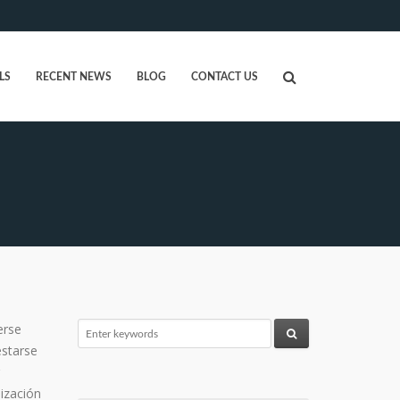
LS
RECENT NEWS
BLOG
CONTACT US
erse
estarse
lización