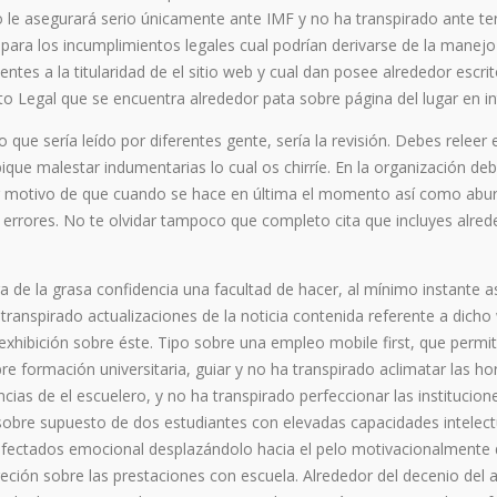
o le asegurará serio únicamente ante IMF y no ha transpirado ante te
ara los incumplimientos legales cual podrían derivarse de la manejo
es a la titularidad de el sitio web y cual dan posee alrededor escri
 Legal que se encuentra alrededor pata sobre página del lugar en in
que sería leído por diferentes gente, serí­a la revisión. Debes releer 
bique malestar indumentarias lo cual os chirríe. En la organización deb
or motivo de que cuando se hace en última el momento así­ como abur
r errores. No te olvidar tampoco que completo cita que incluyes alred
 de la grasa confidencia una facultad de hacer, al mí­nimo instante a
a transpirado actualizaciones de la noticia contenida referente a dich
exhibición sobre éste. Tipo sobre una empleo mobile first, que permi
 formación universitaria, guiar y no ha transpirado aclimatar las ho
cias de el escuelero, y no ha transpirado perfeccionar las institucion
 sobre supuesto de dos estudiantes con elevadas capacidades intelect
o afectados emocional desplazándolo hacia el pelo motivacionalmente
reción sobre las prestaciones con escuela. Alrededor del decenio del 