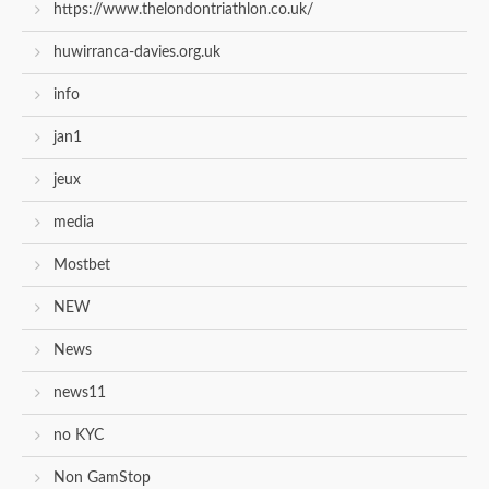
https://www.thelondontriathlon.co.uk/
huwirranca-davies.org.uk
info
jan1
jeux
media
Mostbet
NEW
News
news11
no KYC
Non GamStop