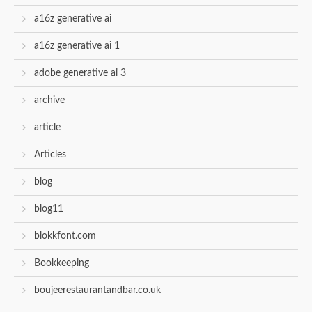
a16z generative ai
a16z generative ai 1
adobe generative ai 3
archive
article
Articles
blog
blog11
blokkfont.com
Bookkeeping
boujeerestaurantandbar.co.uk