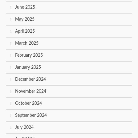
June 2025
May 2025
April 2025
March 2025
February 2025
January 2025
December 2024
November 2024
October 2024
September 2024
July 2024