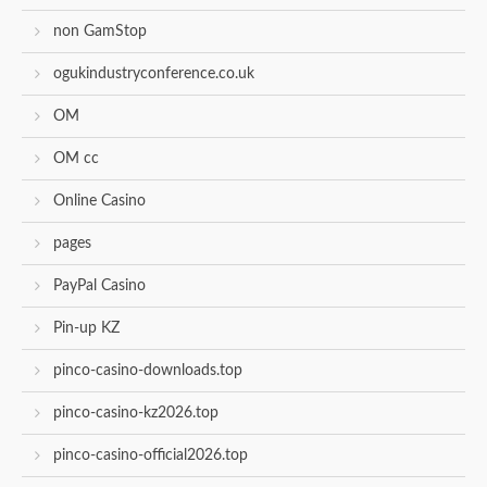
non GamStop
ogukindustryconference.co.uk
OM
OM cc
Online Casino
pages
PayPal Casino
Pin-up KZ
pinco-casino-downloads.top
pinco-casino-kz2026.top
pinco-casino-official2026.top