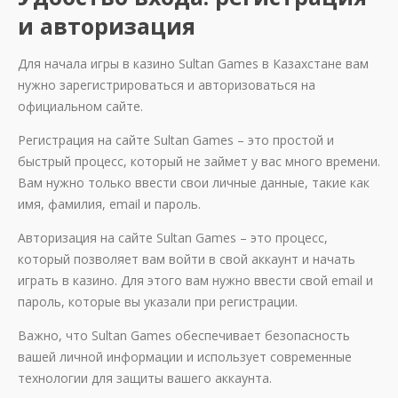
и авторизация
Для начала игры в казино Sultan Games в Казахстане вам
нужно зарегистрироваться и авторизоваться на
официальном сайте.
Регистрация на сайте Sultan Games – это простой и
быстрый процесс, который не займет у вас много времени.
Вам нужно только ввести свои личные данные, такие как
имя, фамилия, email и пароль.
Авторизация на сайте Sultan Games – это процесс,
который позволяет вам войти в свой аккаунт и начать
играть в казино. Для этого вам нужно ввести свой email и
пароль, которые вы указали при регистрации.
Важно, что Sultan Games обеспечивает безопасность
вашей личной информации и использует современные
технологии для защиты вашего аккаунта.