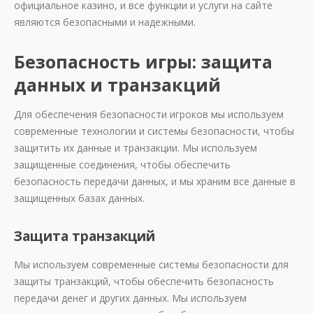
официальное казино, и все функции и услуги на сайте
являются безопасными и надежными.
Безопасность игры: защита
данных и транзакций
Для обеспечения безопасности игроков мы используем
современные технологии и системы безопасности, чтобы
защитить их данные и транзакции. Мы используем
защищенные соединения, чтобы обеспечить
безопасность передачи данных, и мы храним все данные в
защищенных базах данных.
Защита транзакций
Мы используем современные системы безопасности для
защиты транзакций, чтобы обеспечить безопасность
передачи денег и других данных. Мы используем