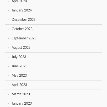
April 2024
January 2024
December 2023
October 2023
September 2023
August 2023
July 2023
June 2023
May 2023
April 2023
March 2023
January 2023