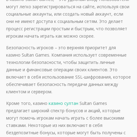
могут легко зарегистрироваться на сайте, используя свои
социальные аккаунты, или создать новый аккаунт, если
они не имеют доступа к социальным сетям. Это делает
процесс регистрации простым и быстрым, что позволяет
игрокам начать играть как можно скорее.
Безопасность игроков – это верхняя приоритет для
казино Sultan Games. Компания использует современные
технологии безопасности, чтобы защитить личные
данные и финансовые операции своих клиентов. Это
включает в себя использование SSL-шифрования, которое
обеспечивает безопасность передачи данных между
клиентом и сервером.
Кроме того, казино
казино султан
Sultan Games
предлагает широкий спектр бонусов и акций, которые
могут помочь игрокам начать играть с более высокими
ставками. Некоторые из них включают в себя
бездепозитные бонусы, которые могут быть получены с