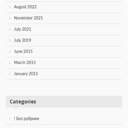
August 2022
November 2021
July 2021
July 2019
June 2015
March 2015
January 2015
Categories
! Без рубрики