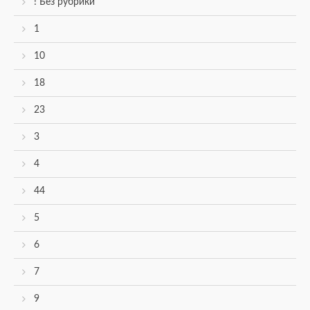
! Без рубрики
1
10
18
23
3
4
44
5
6
7
9