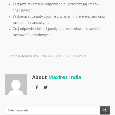
Zarządzaj budżetem odpowiednio i przestrzegaj limitów
finansowych.
Wybieraj automaty zgodnie z własnymi preferencjami oraz
zasobami finansowymi.
Graj odpowiedzialnie i pamiętaj o kontrolowaniu swoich
zachowań hazardowych.
Posted by
Maxires India
/
January 9, 2026
/
5
/
0 Comment
About
Maxires India