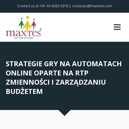
Contact us at +91 44 4263 6318 | contactus@maxires.com
STRATEGIE GRY NA AUTOMATACH
ONLINE OPARTE NA RTP
ZMIENNOŚCI I ZARZĄDZANIU
BUDŻETEM