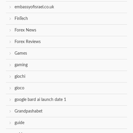
embassyofisrael.co.uk
FinTech
Forex News
Forex Reviews
Games
gaming
giochi
gioco
google bard ai launch date 1
Grandpashabet
guide