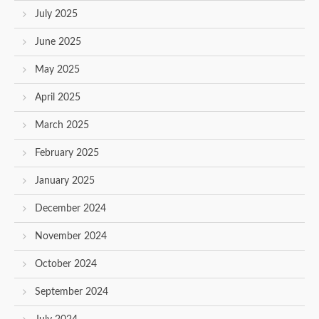
July 2025
June 2025
May 2025
April 2025
March 2025
February 2025
January 2025
December 2024
November 2024
October 2024
September 2024