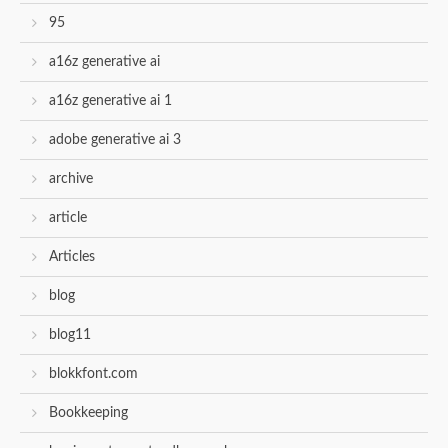
95
a16z generative ai
a16z generative ai 1
adobe generative ai 3
archive
article
Articles
blog
blog11
blokkfont.com
Bookkeeping