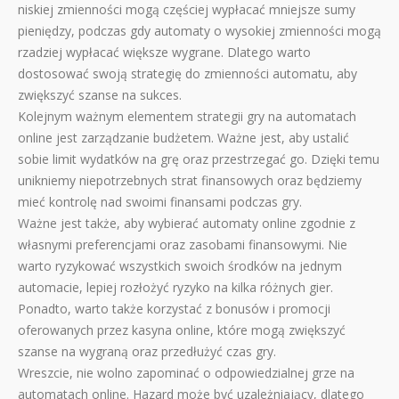
niskiej zmienności mogą częściej wypłacać mniejsze sumy
pieniędzy, podczas gdy automaty o wysokiej zmienności mogą
rzadziej wypłacać większe wygrane. Dlatego warto
dostosować swoją strategię do zmienności automatu, aby
zwiększyć szanse na sukces.
Kolejnym ważnym elementem strategii gry na automatach
online jest zarządzanie budżetem. Ważne jest, aby ustalić
sobie limit wydatków na grę oraz przestrzegać go. Dzięki temu
unikniemy niepotrzebnych strat finansowych oraz będziemy
mieć kontrolę nad swoimi finansami podczas gry.
Ważne jest także, aby wybierać automaty online zgodnie z
własnymi preferencjami oraz zasobami finansowymi. Nie
warto ryzykować wszystkich swoich środków na jednym
automacie, lepiej rozłożyć ryzyko na kilka różnych gier.
Ponadto, warto także korzystać z bonusów i promocji
oferowanych przez kasyna online, które mogą zwiększyć
szanse na wygraną oraz przedłużyć czas gry.
Wreszcie, nie wolno zapominać o odpowiedzialnej grze na
automatach online. Hazard może być uzależniający, dlatego