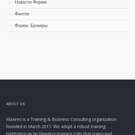
Новости Форекс
Финтех
Форекс Брокеры
ABOUT US
Maxires is a Training & Business Consulting organization
founded in March 2011. We adopt a robust training
methodology by blending learning cults that transcend