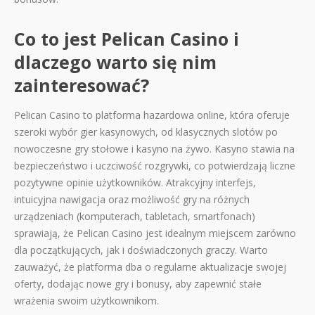
Co to jest Pelican Casino i
dlaczego warto się nim
zainteresować?
Pelican Casino to platforma hazardowa online, która oferuje
szeroki wybór gier kasynowych, od klasycznych slotów po
nowoczesne gry stołowe i kasyno na żywo. Kasyno stawia na
bezpieczeństwo i uczciwość rozgrywki, co potwierdzają liczne
pozytywne opinie użytkowników. Atrakcyjny interfejs,
intuicyjna nawigacja oraz możliwość gry na różnych
urządzeniach (komputerach, tabletach, smartfonach)
sprawiają, że Pelican Casino jest idealnym miejscem zarówno
dla początkujących, jak i doświadczonych graczy. Warto
zauważyć, że platforma dba o regularne aktualizacje swojej
oferty, dodając nowe gry i bonusy, aby zapewnić stałe
wrażenia swoim użytkownikom.