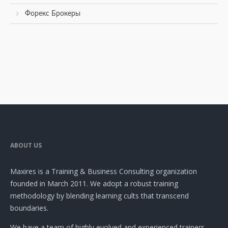
Форекс Брокеры
ABOUT US
Maxires is a Training & Business Consulting organization
founded in March 2011. We adopt a robust training
methodology by blending learning cults that transcend
boundaries.
We have a team of highly evolved and experienced trainers,