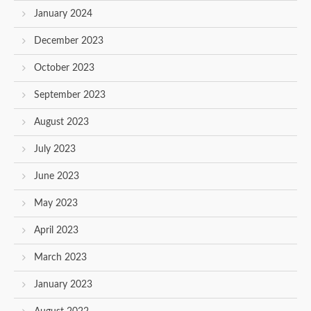
January 2024
December 2023
October 2023
September 2023
August 2023
July 2023
June 2023
May 2023
April 2023
March 2023
January 2023