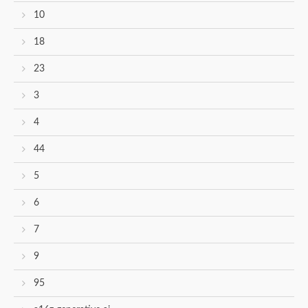
10
18
23
3
4
44
5
6
7
9
95