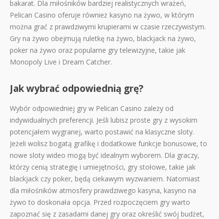
bakarat. Dla miłośników bardziej realistycznych wrażeń,
Pelican Casino oferuje również kasyno na żywo, w którym
można grać z prawdziwymi krupierami w czasie rzeczywistym.
Gry na żywo obejmują ruletkę na żywo, blackjack na żywo,
poker na żywo oraz popularne gry telewizyjne, takie jak
Monopoly Live i Dream Catcher.
Jak wybrać odpowiednią grę?
Wybór odpowiedniej gry w Pelican Casino zależy od
indywidualnych preferencji. Jeśli lubisz proste gry z wysokim
potencjałem wygranej, warto postawić na klasyczne sloty.
Jeżeli wolisz bogatą grafikę i dodatkowe funkcje bonusowe, to
nowe sloty wideo mogą być idealnym wyborem. Dla graczy,
którzy cenią strategię i umiejętności, gry stołowe, takie jak
blackjack czy poker, będą ciekawym wyzwaniem. Natomiast
dla miłośników atmosfery prawdziwego kasyna, kasyno na
żywo to doskonała opcja. Przed rozpoczęciem gry warto
zapoznać się z zasadami danej gry oraz określić swój budżet,