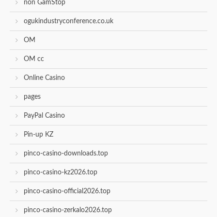
non GamStop
ogukindustryconference.co.uk
OM
OM cc
Online Casino
pages
PayPal Casino
Pin-up KZ
pinco-casino-downloads.top
pinco-casino-kz2026.top
pinco-casino-official2026.top
pinco-casino-zerkalo2026.top