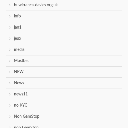
huwirranca-davies.org.uk
info
jan1
jeux
media
Mostbet
NEW
News
news11
no KYC
Non GamStop
non GamStop