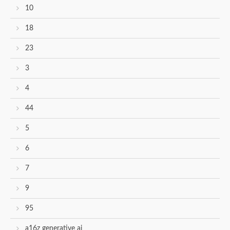
10
18
23
3
4
44
5
6
7
9
95
a16z generative ai