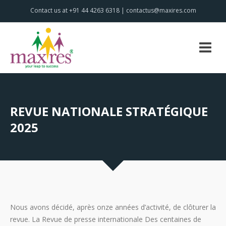
Contact us at +91 44 4263 6318 | contactus@maxires.com
REVUE NATIONALE STRATÉGIQUE
2025
Nous avons déci­dé, après onze années d’ac­ti­vi­té, de clô­tu­rer la
revue. La Revue de presse internationale Des centaines de