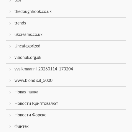
test
thedoughhook.co.uk
trends
ukcreams.co.uk
Uncategorized
visionuk.org.uk
vvalkmaar.nl_20260114_170204
www.blondis.it_5000
Новая папка
Новости Криптовалют
Новости Форекс
Финтех