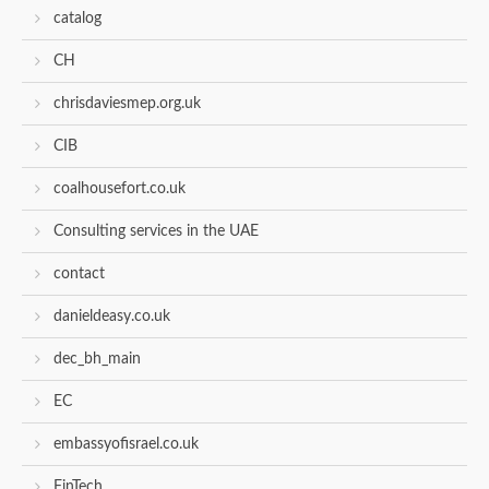
catalog
CH
chrisdaviesmep.org.uk
CIB
coalhousefort.co.uk
Consulting services in the UAE
contact
danieldeasy.co.uk
dec_bh_main
EC
embassyofisrael.co.uk
FinTech