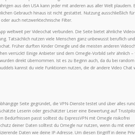
hrigen aus den USA kann jeder mit anderen aus aller Welt plaudern. 
chen Gebrauch hinaus ist nicht gestattet. Nutzung ausschließlich fü
oder auch netzwerktechnische Filter.
App weltweit per Videochat verbunden. Die Seite bietet ähnliche Video
ung. Tatsächlich nutzen viele Menschen ganz unbewusst beruflich und 
ochat. Früher durften Kinder Omegle und die meisten anderen Videoc
hen verrückt! Einige Anbieter sind dem Omegle-Vorbild sehr ähnlich – 
 wurden direkt übernommen. Ist es zu Beginn auch, da du bei random
uddels kannst du viele Funktionen nutzen, die dir andere Video Chat 
bhängige Seite gegründet, die VPN-Dienste testet und über alles ru
chätzte Leserin oder geschätzter Leser eine Bewertung auf Trustpilo
n Bedürfnissen passt solltest du ExpressVPN mit Omegle risikofrei
Schutz deiner Daten solltest du Omegle nur nutzen, wenn du mit ein
fizierende Daten wie deine IP-Adresse. Um diesen Eingriff in deine Pri