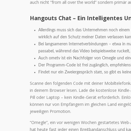
auch nicht “from all over the world” sondern primär 
Hangouts Chat – Ein Intelligentes U
Allerdings muss sich das Unternehmen noch einem 
wirklich auf den Schutz meiner Daten verlassen kan
Bei lang­sameren Internet­verbindungen – etwa in 
passabel, während das Video beispiels­weise ruckelt
Auch ometv ist ein Nachfolger von Omegle und eine
Der Programm-Code ist frei zugänglich, empfehlensw
Findet nur ein Zweiergespräch statt, so gibt es kein
Scanne den folgenden Code mit deiner Mobiltelefonka
in deinem Browser lesen. Lade die kostenlose Kindle
Pill oder Laptop – kein Kindle-Gerät erforderlich. E
können nur von Empfängern im gleichen Land eingelö
jeweiligen Promotion.
“Omegle”, ein vor wenigen Wochen gestartetes Web-
hat heute fast jeder einen Breitbandanschluss und 