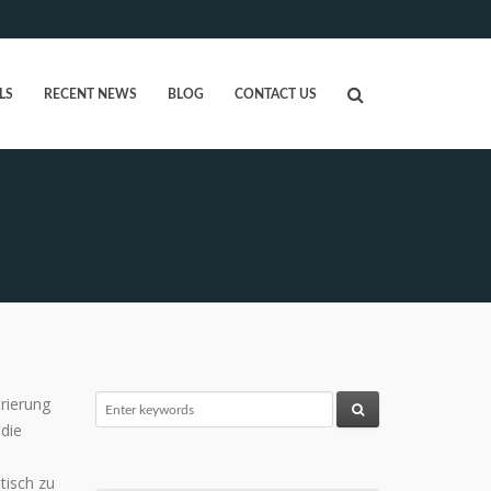
LS
RECENT NEWS
BLOG
CONTACT US
trierung
 die
tisch zu