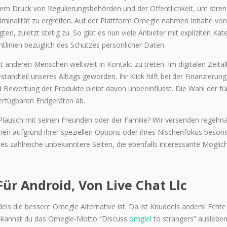
tem Druck von Regulierungsbehörden und der Öffentlichkeit, um stre
nalität zu ergreifen. Auf der Plattform Omegle nahmen Inhalte von
ten, zuletzt stetig zu. So gibt es nun viele Anbieter mit expliziten Kat
tlinien bezüglich des Schutzes persönlicher Daten.
 anderen Menschen weltweit in Kontakt zu treten. Im digitalen Zeitalt
ndteil unseres Alltags geworden. Ihr Klick hilft bei der Finanzierun
 Bewertung der Produkte bleibt davon unbeeinflusst. Die Wahl der für
verfügbaren Endgeräten ab.
Plausch mit seinen Freunden oder der Familie? Wir versenden regelm
nnen aufgrund ihrer speziellen Options oder ihres Nischenfokus beson
es zahlreiche unbekanntere Seiten, die ebenfalls interessante Möglic
ür Android, Von Live Chat Llc
ls die bessere Omegle Alternative ist. Da ist Knuddels anders! Echte
 kannst du das Omegle-Motto “Discuss
omglel
to strangers” auslebe