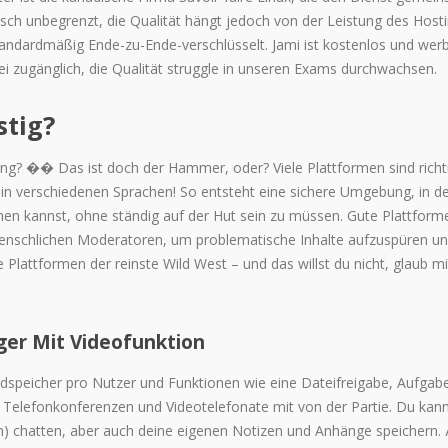
etisch unbegrenzt, die Qualität hängt jedoch von der Leistung des Host
andardmäßig Ende-zu-Ende-verschlüsselt. Jami ist kostenlos und werb
ei zugänglich, die Qualität struggle in unseren Exams durchwachsen.
stig?
Ding? �� Das ist doch der Hammer, oder? Viele Plattformen sind richt
 in verschiedenen Sprachen! So entsteht eine sichere Umgebung, in d
en kannst, ohne ständig auf der Hut sein zu müssen. Gute Plattform
enschlichen Moderatoren, um problematische Inhalte aufzuspüren u
ttformen der reinste Wild West – und das willst du nicht, glaub mir
ger Mit Videofunktion
speicher pro Nutzer und Funktionen wie eine Dateifreigabe, Aufgab
elefonkonferenzen und Videotelefonate mit von der Partie. Du kann
n) chatten, aber auch deine eigenen Notizen und Anhänge speichern. 