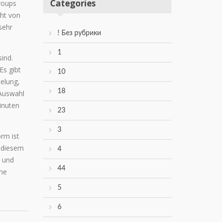
Categories
roups
ght von
sehr
! Без рубрики
1
ind.
Es gibt
10
selung,
18
 Auswahl
inuten
23
3
orm ist
n diesem
4
n und
44
ene
5
6