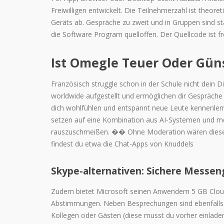
Freiwilligen entwickelt. Die Teilnehmerzahl ist theor
Geräts ab. Gespräche zu zweit und in Gruppen sind st
die Software Program quelloffen. Der Quellcode ist fr
Ist Omegle Teuer Oder Gün
Französisch struggle schon in der Schule nicht dein 
worldwide aufgestellt und ermöglichen dir Gespräche
dich wohlfühlen und entspannt neue Leute kennenlern
setzen auf eine Kombination aus AI-Systemen und m
rauszuschmeißen. �� Ohne Moderation wären diese Pla
findest du etwa die Chat-Apps von Knuddels
Skype-alternativen: Sichere Messen
Zudem bietet Microsoft seinen Anwendern 5 GB Cloud
Abstimmungen. Neben Besprechungen sind ebenfalls T
Kollegen oder Gästen (diese musst du vorher einlade