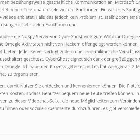
Firmen beziehungsweise geschäftliche Kommunikation an. Microsoft G
etet neben Telefonaten viele weitere Funktionen. Ein weiteres Spotli
Videos anbietet. Falls das jedoch kein Problem ist, stellt Zoom eine 
ösung mit sehr vielen Funktionen dar.
sondere die NoSpy Server von CyberGhost eine gute Wahl für Omegle s
e Omegle Aktivitäten nicht von Hackern offengelegt werden können. 
ht bieten. Jeder Server verfügt zudem über eine militärische Verschlüs
tausschalter) geschützt. CyberGhost eignet sich dank der großzügigen
n Omegle. Ich habe den Prozess getestet und es hat weniger als 2 M
at zu organisieren.
ellen, damit Nutzer Sie entdecken und kennenlernen können. Die Plattf
eckten Kosten, sodass Benutzer bequem neue Leute treffen können. I
iven zu dieser Videochat-Seite, die neue Möglichkeiten zum Verbinde
n zu filmen oder soziale Experimente durchzuführen, es gibt verschied