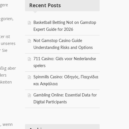
ngere
Recent Posts
egorien,
Basketball Betting Not on Gamstop
Expert Guide for 2026
er ist
Not Gamstop Casino Guide
g unseres
Understanding Risks and Options
 Sie
711 Casino: Gids voor Nederlandse
spelers
äßig aber
ders
Spinmills Casino: Οδηγός, Παιχνίδια
hkeiten
και Ασφάλεια
Gambling Online: Essential Data for
Digital Participants
n, wenn