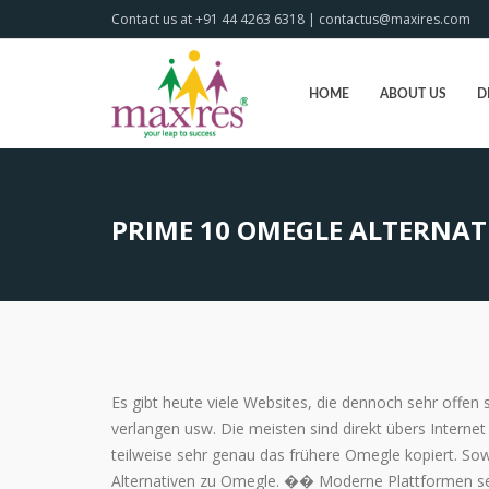
Contact us at +91 44 4263 6318 | contactus@maxires.com
HOME
ABOUT US
D
PRIME 10 OMEGLE ALTERNAT
Es gibt heute viele Websites, die dennoch sehr offen 
verlangen usw. Die meisten sind direkt übers Internet
teilweise sehr genau das frühere Omegle kopiert. So
Alternativen zu Omegle. �� Moderne Plattformen se