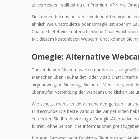
zu vermeiden, solltest du ein Premium VPN mit Ome
Sie können bei uns auf verschiedene Arten von unser
ähnlich wie Chatroulette oder Omegle, ist aber im Lau
Chat.de bietet viele unterschiedliche Chat-Funktionen
Mit diesem kostenlosen Webcam Chat können Sie mit
Omegle: Alternative Webc
Tausende von Nutzern warten nur darauf, ausgewählt 
Menschen über TeChat.det- oder Video Chat unterhal
nirgendwo gibt. Sie bringt Sie unter Menschen, viele 
überprüfen Verbindung der Webcam und klicken Sie un
Wie schützt man sich einfach und den ganzen Hausha
Hintergründe Die beste Various die wir gefunden hab
entdecken Sie Ihre bevorzugte Omegle-Alternative no
führen, ohne persönliche Informationen preiszugeben
Per App, Browser oder Desktop-Client nutzbar. Anbiet