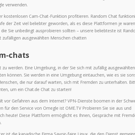
gle verwenden.
er kostenlosen Cam-Chat-Funktion profitieren. Random Chat funktioni
fe der Zeit viel beliebter geworden, als es diese Plattformen je waren
, die Sie unbedingt ausprobieren sollten – unsere beliebteste ist Ran
 zufälligen ausgewählten Menschen chatten
am-chats
zu werden. Eine Umgebung, in der Sie sich mit zufällig ausgewählten
ten können. Sie werden in eine Umgebung eintauchen, wie es sie son
Menschen, die nur darauf warten, sich mit Fremden zu unterhalten. Bit
ten, um ein Chat.de Chat zu starten!
lt vor Gefahren aus dem Internet? VPN-Dienste boomen in der Schwe
en für den Service von Omegle ist OME.TV Probieren Sie sie aus und
ch heute! Diese Plattform ermöglicht es Ihnen, Gespräche mit Fremd
.
er ist die kanadische Firma Savoir-faire Linux, die den Dienst gemei