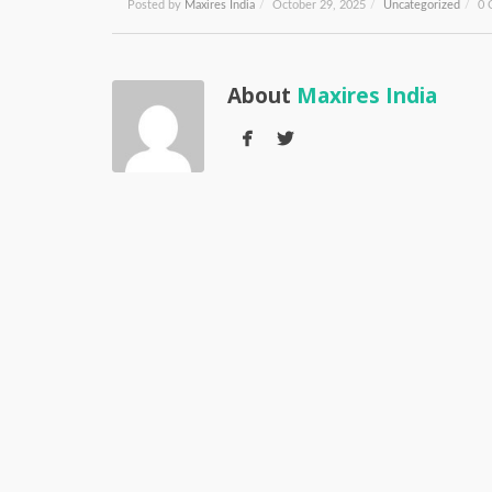
Posted by
Maxires India
/
October 29, 2025
/
Uncategorized
/
0 
About
Maxires India