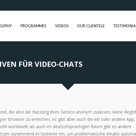
IGIPHY
PROGRAMMES
VIDEOS
OUR CLIENTELE
TESTIMONIA
IVEN FÜR VIDEO-CHATS
sind, die also die Nutzung ihres Service anonym zulassen, keine Regis
 per Browser zu erreichen, es gibt aber auch die ein oder andere App,
wohl worldwide als auch im deutschsprachigen Raum gibt es andere
tzen zunehmend AI-Systeme ein, um problematische Inhalte automa