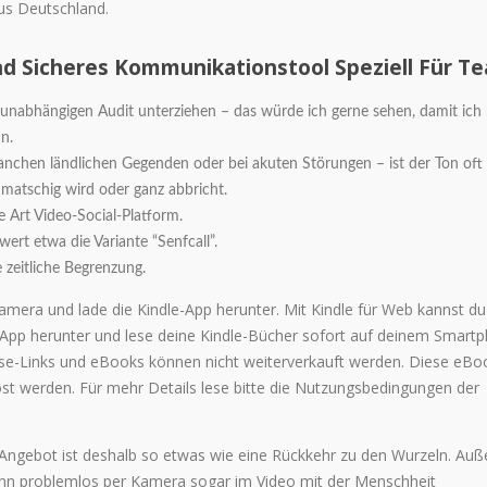
aus Deutschland.
nd Sicheres Kommunikationstool Speziell Für T
unabhängigen Audit unterziehen – das würde ich gerne sehen, damit ich
n.
manchen ländlichen Gegenden oder bei akuten Störungen – ist der Ton oft
, matschig wird oder ganz abbricht.
 Art Video-Social-Platform.
ert etwa die Variante “Senfcall”.
e zeitliche Begrenzung.
mera und lade die Kindle-App herunter. Mit Kindle für Web kannst du
-App herunter und lese deine Kindle-Bücher sofort auf deinem Smart
inlöse-Links und eBooks können nicht weiterverkauft werden. Diese eBo
st werden. Für mehr Details lese bitte die Nutzungsbedingungen der
Angebot ist deshalb so etwas wie eine Rückkehr zu den Wurzeln. Au
kann problemlos per Kamera sogar im Video mit der Menschheit