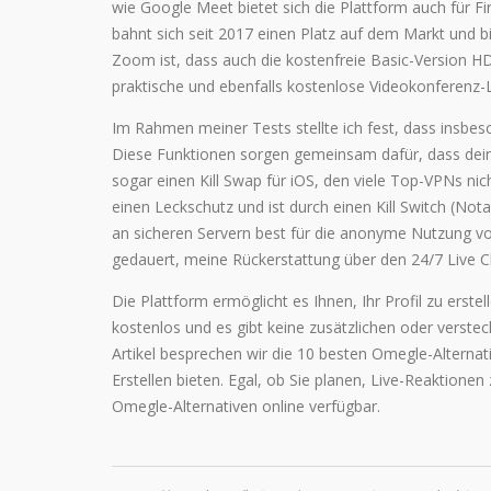
wie Google Meet bietet sich die Plattform auch für 
bahnt sich seit 2017 einen Platz auf dem Markt und bi
Zoom ist, dass auch die kostenfreie Basic-Version HD-
praktische und ebenfalls kostenlose Videokonferenz-L
Im Rahmen meiner Tests stellte ich fest, dass insbe
Diese Funktionen sorgen gemeinsam dafür, dass dein
sogar einen Kill Swap für iOS, den viele Top-VPNs nic
einen Leckschutz und ist durch einen Kill Switch (No
an sicheren Servern best für die anonyme Nutzung vo
gedauert, meine Rückerstattung über den 24/7 Live Ch
Die Plattform ermöglicht es Ihnen, Ihr Profil zu erst
kostenlos und es gibt keine zusätzlichen oder verst
Artikel besprechen wir die 10 besten Omegle-Alternat
Erstellen bieten. Egal, ob Sie planen, Live-Reaktione
Omegle-Alternativen online verfügbar.