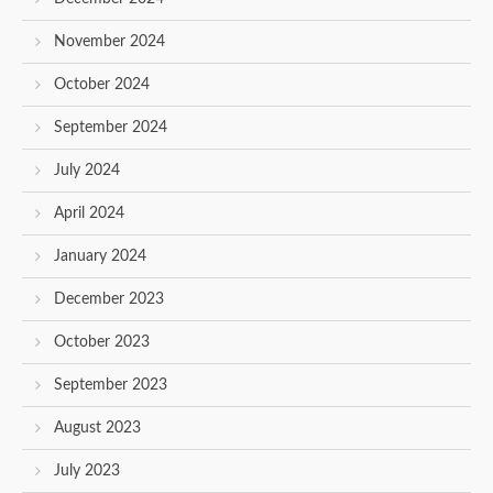
November 2024
October 2024
September 2024
July 2024
April 2024
January 2024
December 2023
October 2023
September 2023
August 2023
July 2023