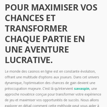
POUR MAXIMISER VOS
CHANCES ET
TRANSFORMER
CHAQUE PARTIE EN
UNE AVENTURE
LUCRATIVE.
Le monde des casinos en ligne est en constante évolution,
offrant une multitude d’options aux joueurs. Dans cet univers
dynamique, l’optimisation des chances de gain devient une
préoccupation majeure. C’est là qu’intervient
savaspin
, une
approche novatrice conçue pour transformer votre expérience
de jeu et maximiser vos opportunités de succès. Nous allons
explorer en détail comment cette méthode peut vous aider à