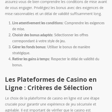
assurez-vous de bien comprendre les conditions de mise avant
de vous engager. Privilégiez les bonus avec des exigences de
mise raisonnables et un délai de validité suffisamment long.
Lire attentivement les conditions:
Comprendre les exigences
de mise.
Choisir des bonus adaptés:
Sélectionner les offres
correspondant à votre style de jeu.
Gérer les fonds bonus:
Utiliser le bonus de manière
stratégique.
Retirer les gains à temps:
Respecter le délai de validité du
bonus.
Les Plateformes de Casino en
Ligne : Critères de Sélection
Le choix de la plateforme de casino en ligne est une étape
cruciale pour garantir une expérience de jeu sécurisée et
agréable. Il est important de vérifier que le casino est