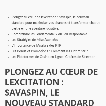
Plongez au cœur de lexcitation : savaspin, le nouveau
standard pour maximiser vos chances et transformer chaque
partie en une aventure lucrative.
Comprendre les Fondamentaux du Jeu Responsable
Les Stratégies de Mise Avancées
L’Importance de l’Analyse des RTP
Les Bonus et Promotions : Comment les Optimiser ?
Les Plateformes de Casino en Ligne : Critères de Sélection
PLONGEZ AU CŒUR DE
LEXCITATION :
SAVASPIN, LE
NOUVEAU STANDARD