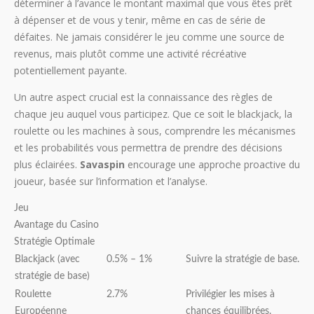
déterminer à l’avance le montant maximal que vous êtes prêt
à dépenser et de vous y tenir, même en cas de série de
défaites. Ne jamais considérer le jeu comme une source de
revenus, mais plutôt comme une activité récréative
potentiellement payante.
Un autre aspect crucial est la connaissance des règles de
chaque jeu auquel vous participez. Que ce soit le blackjack, la
roulette ou les machines à sous, comprendre les mécanismes
et les probabilités vous permettra de prendre des décisions
plus éclairées.
Savaspin
encourage une approche proactive du
joueur, basée sur l’information et l’analyse.
Jeu
Avantage du Casino
Stratégie Optimale
Blackjack (avec
0.5% – 1%
Suivre la stratégie de base.
stratégie de base)
Roulette
2.7%
Privilégier les mises à
Européenne
chances équilibrées.