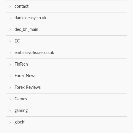
contact
danieldeasy.co.uk
dec_bh_main
EC
embassyofisrael.co.uk
FinTech
Forex News
Forex Reviews
Games
gaming
giochi