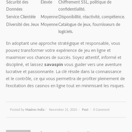
Sécurité des
Elevée
Chiffrement SSL, politique de
Données
confidentialité.
Service Clientèle
Moyenne
Disponibilité, réactivité, compétence.
Diversité des Jeux
Moyenne
Catalogue de jeux, fournisseurs de
logiciels.
En adoptant une approche stratégique et responsable, vous
pouvez transformer votre expérience de jeu en ligne et
maximiser vos chances de succès. Soyez attentif, informé et
discipliné, et laissez
savaspin
vous guider vers une aventure
lucrative et passionnante. La clé réside dans la connaissance
et le contrôle, ce qui vous permettra de profiter pleinement de
l’excitation des casinos en ligne tout en minimisant les risques.
Posted by
Maxires India
/
November 21, 2025
/
Post
/
0 Comment