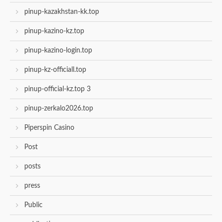
pinup-kazakhstan-kk.top
pinup-kazino-kz.top
pinup-kazino-login.top
pinup-kz-officiall.top
pinup-official-kz.top 3
pinup-zerkalo2026.top
Piperspin Casino
Post
posts
press
Public