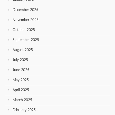
January 2026
December 2025
November 2025
October 2025
September 2025
August 2025
July 2025
June 2025
May 2025
April 2025
March 2025
February 2025