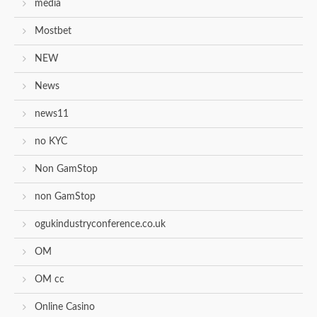
media
Mostbet
NEW
News
news11
no KYC
Non GamStop
non GamStop
ogukindustryconference.co.uk
OM
OM cc
Online Casino