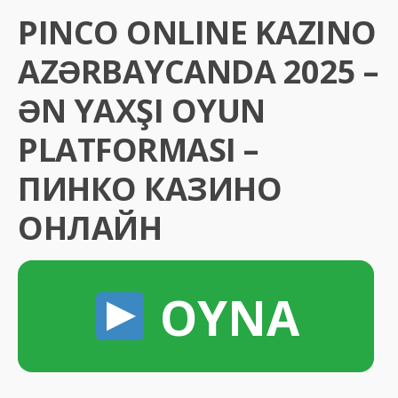
PINCO ONLINE KAZINO
AZƏRBAYCANDA 2025 –
ƏN YAXŞI OYUN
PLATFORMASI –
ПИНКО КАЗИНО
ОНЛАЙН
OYNA