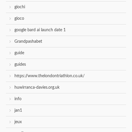
giochi
gioco
google bard ai launch date 1
Grandpashabet
guide
guides
https://www.thelondontriathlon.co.uk/
huwirranca-davies.org.uk
info
jan1
jeux