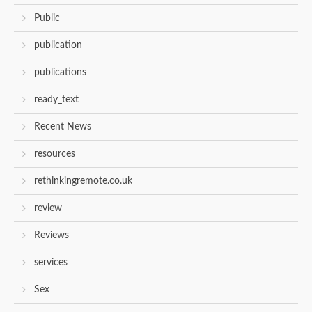
Public
publication
publications
ready_text
Recent News
resources
rethinkingremote.co.uk
review
Reviews
services
Sex