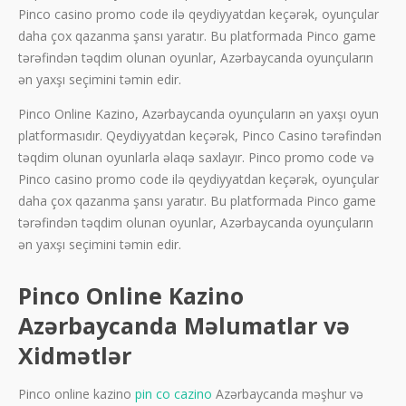
Pinco casino promo code ilə qeydiyyatdan keçərək, oyunçular
daha çox qazanma şansı yaratır. Bu platformada Pinco game
tərəfindən təqdim olunan oyunlar, Azərbaycanda oyunçuların
ən yaxşı seçimini təmin edir.
Pinco Online Kazino, Azərbaycanda oyunçuların ən yaxşı oyun
platformasıdır. Qeydiyyatdan keçərək, Pinco Casino tərəfindən
təqdim olunan oyunlarla əlaqə saxlayır. Pinco promo code və
Pinco casino promo code ilə qeydiyyatdan keçərək, oyunçular
daha çox qazanma şansı yaratır. Bu platformada Pinco game
tərəfindən təqdim olunan oyunlar, Azərbaycanda oyunçuların
ən yaxşı seçimini təmin edir.
Pinco Online Kazino
Azərbaycanda Məlumatlar və
Xidmətlər
Pinco online kazino
pin co cazino
Azərbaycanda məşhur və