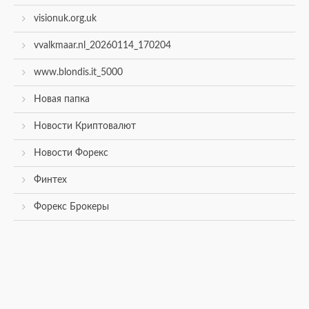
visionuk.org.uk
vvalkmaar.nl_20260114_170204
www.blondis.it_5000
Новая папка
Новости Криптовалют
Новости Форекс
Финтех
Форекс Брокеры