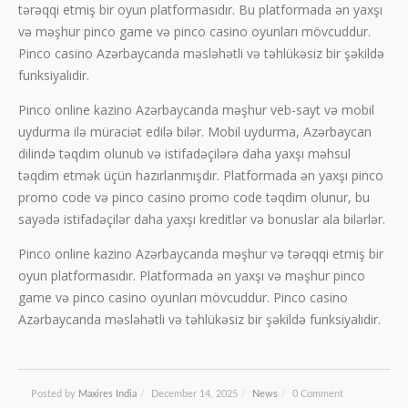
tərəqqi etmiş bir oyun platformasıdır. Bu platformada ən yaxşı
və məşhur pinco game və pinco casino oyunları mövcuddur.
Pinco casino Azərbaycanda məsləhətli və təhlükəsiz bir şəkildə
funksiyalıdir.
Pinco online kazino Azərbaycanda məşhur veb-sayt və mobil
uydurma ilə müraciət edilə bilər. Mobil uydurma, Azərbaycan
dilində təqdim olunub və istifadəçilərə daha yaxşı məhsul
təqdim etmək üçün hazırlanmışdır. Platformada ən yaxşı pinco
promo code və pinco casino promo code təqdim olunur, bu
sayədə istifadəçilər daha yaxşı kreditlər və bonuslar ala bilərlər.
Pinco online kazino Azərbaycanda məşhur və tərəqqi etmiş bir
oyun platformasıdır. Platformada ən yaxşı və məşhur pinco
game və pinco casino oyunları mövcuddur. Pinco casino
Azərbaycanda məsləhətli və təhlükəsiz bir şəkildə funksiyalıdir.
Posted by
Maxires India
/
December 14, 2025
/
News
/
0 Comment