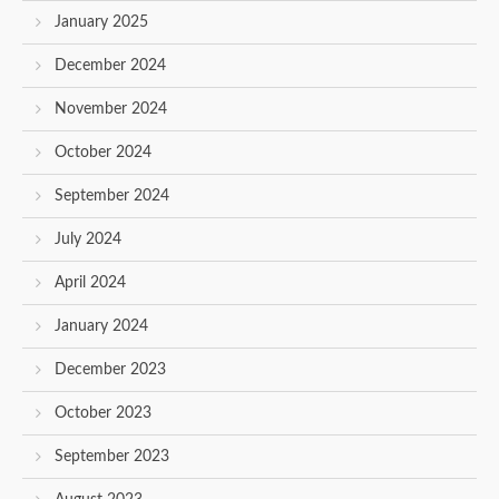
January 2025
December 2024
November 2024
October 2024
September 2024
July 2024
April 2024
January 2024
December 2023
October 2023
September 2023