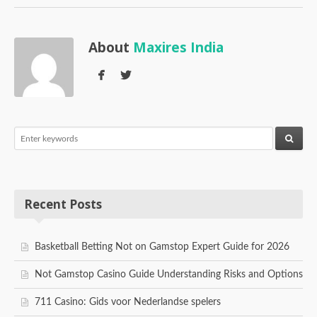
About
Maxires India
Recent Posts
Basketball Betting Not on Gamstop Expert Guide for 2026
Not Gamstop Casino Guide Understanding Risks and Options
711 Casino: Gids voor Nederlandse spelers