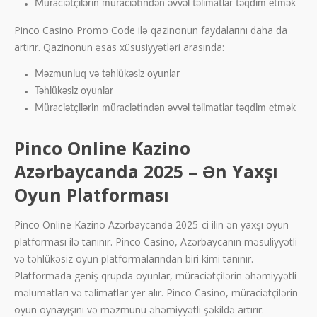
Müraciətçilərin müraciətindən əvvəl təlimatlar təqdim etmək
Pinco Casino Promo Code ilə qazinonun faydalarını daha da
artırır. Qazinonun əsas xüsusiyyətləri arasında:
Məzmunluq və təhlükəsiz oyunlar
Təhlükəsiz oyunlar
Müraciətçilərin müraciətindən əvvəl təlimatlar təqdim etmək
Pinco Online Kazino
Azərbaycanda 2025 – Ən Yaxşı
Oyun Platforması
Pinco Online Kazino Azərbaycanda 2025-ci ilin ən yaxşı oyun
platforması ilə tanınır. Pinco Casino, Azərbaycanın məsuliyyətli
və təhlükəsiz oyun platformalarından biri kimi tanınır.
Platformada geniş qrupda oyunlar, müraciətçilərin əhəmiyyətli
məlumatları və təlimatlar yer alır. Pinco Casino, müraciətçilərin
oyun oynayışını və məzmunu əhəmiyyətli şəkildə artırır.