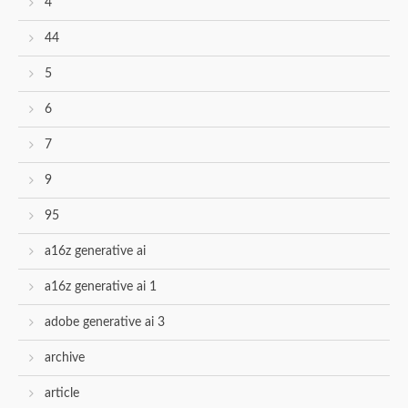
4
44
5
6
7
9
95
a16z generative ai
a16z generative ai 1
adobe generative ai 3
archive
article