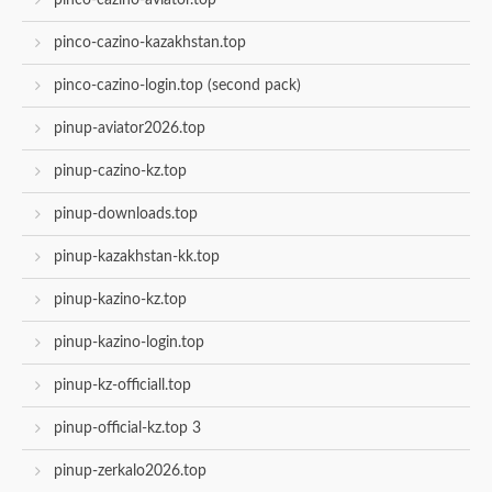
pinco-cazino-aviator.top
pinco-cazino-kazakhstan.top
pinco-cazino-login.top (second pack)
pinup-aviator2026.top
pinup-cazino-kz.top
pinup-downloads.top
pinup-kazakhstan-kk.top
pinup-kazino-kz.top
pinup-kazino-login.top
pinup-kz-officiall.top
pinup-official-kz.top 3
pinup-zerkalo2026.top