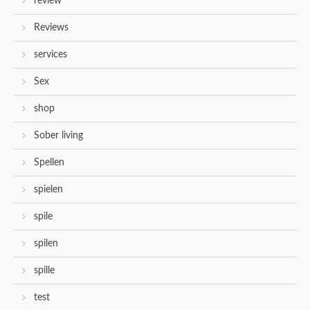
review
Reviews
services
Sex
shop
Sober living
Spellen
spielen
spile
spilen
spille
test