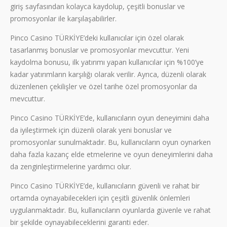
giriş sayfasından kolayca kaydolup, çeşitli bonuslar ve
promosyonlar ile karşılaşabilirler.
Pinco Casino TÜRKİYE’deki kullanıcılar için özel olarak
tasarlanmış bonuslar ve promosyonlar mevcuttur. Yeni
kaydolma bonusu, ilk yatırımı yapan kullanıcılar için %100’ye
kadar yatırımların karşılığı olarak verilir. Ayrıca, düzenli olarak
düzenlenen çekilişler ve özel tarihe özel promosyonlar da
mevcuttur.
Pinco Casino TÜRKİYE’de, kullanıcıların oyun deneyimini daha
da iyileştirmek için düzenli olarak yeni bonuslar ve
promosyonlar sunulmaktadır. Bu, kullanıcıların oyun oynarken
daha fazla kazanç elde etmelerine ve oyun deneyimlerini daha
da zenginleştirmelerine yardımcı olur.
Pinco Casino TÜRKİYE’de, kullanıcıların güvenli ve rahat bir
ortamda oynayabilecekleri için çeşitli güvenlik önlemleri
uygulanmaktadır. Bu, kullanıcıların oyunlarda güvenle ve rahat
bir şekilde oynayabileceklerini garanti eder.