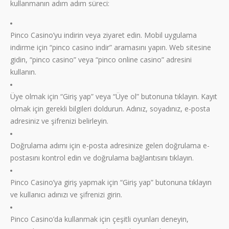
kullanmanın adım adım süreci:
Pinco Casino’yu indirin veya ziyaret edin. Mobil uygulama
indirme için “pinco casino indir” aramasını yapın. Web sitesine
gidin, “pinco casino” veya “pinco online casino” adresini
kullanın.
Üye olmak için “Giriş yap” veya “Üye ol” butonuna tıklayın. Kayıt
olmak için gerekli bilgileri doldurun. Adınız, soyadınız, e-posta
adresiniz ve şifrenizi belirleyin.
Doğrulama adımı için e-posta adresinize gelen doğrulama e-
postasını kontrol edin ve doğrulama bağlantısını tıklayın.
Pinco Casino’ya giriş yapmak için “Giriş yap” butonuna tıklayın
ve kullanıcı adınızı ve şifrenizi girin.
Pinco Casino’da kullanmak için çeşitli oyunları deneyin,