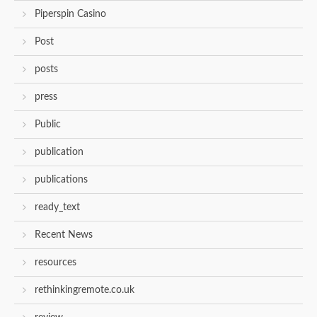
Piperspin Casino
Post
posts
press
Public
publication
publications
ready_text
Recent News
resources
rethinkingremote.co.uk