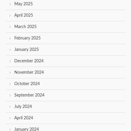
May 2025
April 2025
March 2025
February 2025
January 2025
December 2024
November 2024
October 2024
September 2024
July 2024
April 2024
January 2024