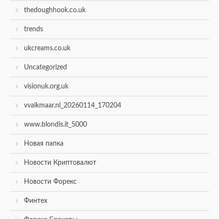
thedoughhook.co.uk
trends
ukcreams.co.uk
Uncategorized
visionuk.org.uk
vvalkmaar.nl_20260114_170204
www.blondis.it_5000
Новая папка
Новости Криптовалют
Новости Форекс
Финтех