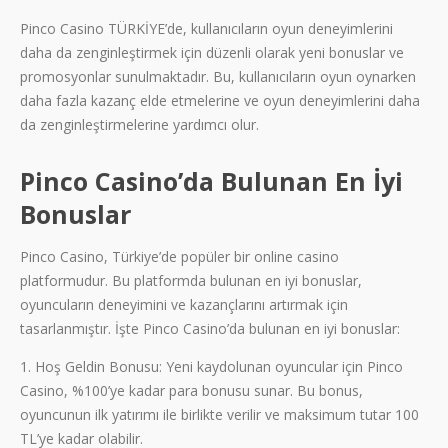
Pinco Casino TÜRKİYE’de, kullanıcıların oyun deneyimlerini
daha da zenginleştirmek için düzenli olarak yeni bonuslar ve
promosyonlar sunulmaktadır. Bu, kullanıcıların oyun oynarken
daha fazla kazanç elde etmelerine ve oyun deneyimlerini daha
da zenginleştirmelerine yardımcı olur.
Pinco Casino’da Bulunan En İyi
Bonuslar
Pinco Casino, Türkiye’de popüler bir online casino
platformudur. Bu platformda bulunan en iyi bonuslar,
oyuncuların deneyimini ve kazançlarını artırmak için
tasarlanmıştır. İşte Pinco Casino’da bulunan en iyi bonuslar:
1. Hoş Geldin Bonusu: Yeni kaydolunan oyuncular için Pinco
Casino, %100’ye kadar para bonusu sunar. Bu bonus,
oyuncunun ilk yatırımı ile birlikte verilir ve maksimum tutar 100
TL’ye kadar olabilir.