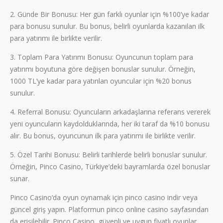
2. Günde Bir Bonusu: Her gün farklı oyunlar için %100’ye kadar
para bonusu sunulur. Bu bonus, belirli oyunlarda kazanılan ilk
para yatırımı ile birlikte verilir.
3. Toplam Para Yatırımı Bonusu: Oyuncunun toplam para
yatırımı boyutuna göre değişen bonuslar sunulur. Örneğin,
1000 TL’ye kadar para yatırılan oyuncular için %20 bonus
sunulur.
4. Referral Bonusu: Oyuncuların arkadaşlarına referans vererek
yeni oyuncuların kaydolduklarında, her iki taraf da %10 bonusu
alır. Bu bonus, oyuncunun ilk para yatırımı ile birlikte verilir.
5. Özel Tarihi Bonusu: Belirli tarihlerde belirli bonuslar sunulur.
Örneğin, Pinco Casino, Türkiye’deki bayramlarda özel bonuslar
sunar.
Pinco Casino’da oyun oynamak için pinco casino indir veya
güncel giriş yapın. Platformun pinco online casino sayfasından
da erişilebilir. Pinco Casino, güvenli ve uygun fiyatlı oyunlar