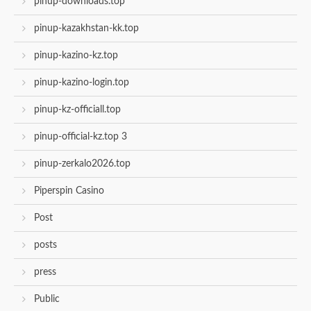
pinup-downloads.top
pinup-kazakhstan-kk.top
pinup-kazino-kz.top
pinup-kazino-login.top
pinup-kz-officiall.top
pinup-official-kz.top 3
pinup-zerkalo2026.top
Piperspin Casino
Post
posts
press
Public