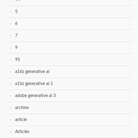
5
6
7
9
95
a16z generative ai
a16z generative ai 1
adobe generative ai 3
archive
article
Articles