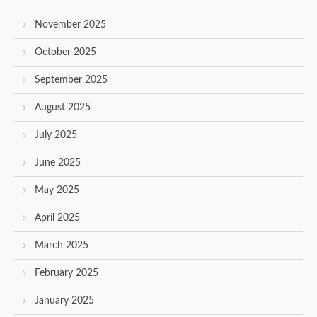
November 2025
October 2025
September 2025
August 2025
July 2025
June 2025
May 2025
April 2025
March 2025
February 2025
January 2025