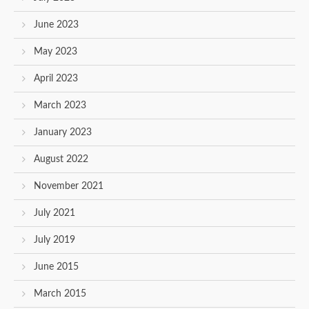
June 2023
May 2023
April 2023
March 2023
January 2023
August 2022
November 2021
July 2021
July 2019
June 2015
March 2015