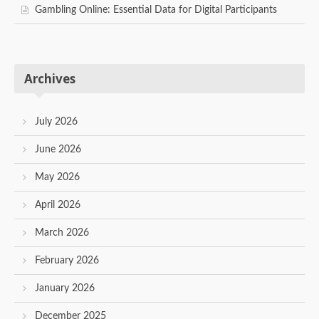
Gambling Online: Essential Data for Digital Participants
Archives
July 2026
June 2026
May 2026
April 2026
March 2026
February 2026
January 2026
December 2025