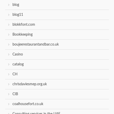
blog
blog11
blokkfont.com
Bookkeeping
boujeerestaurantandbar.co.uk
Casino
catalog
CH
chrisdaviesmep.org.uk
CIB
coalhousefort.co.uk