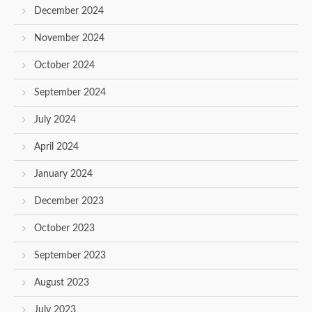
December 2024
November 2024
October 2024
September 2024
July 2024
April 2024
January 2024
December 2023
October 2023
September 2023
August 2023
July 2023