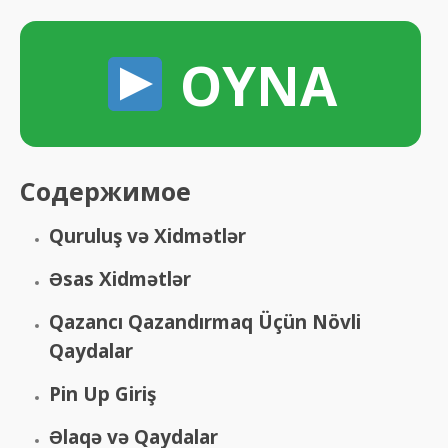
OYNA
Содержимое
Quruluş və Xidmətlər
Əsas Xidmətlər
Qazancı Qazandırmaq Üçün Növli
Qaydalar
Pin Up Giriş
Əlaqə və Qaydalar