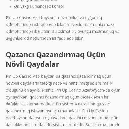
Ən yaxşı kumandasız konsol
Pin Up Casino Azərbaycan, məzmunluq və uyğunluq
xidmətlərindən istifadə edə bilən milyonlu məzmunlu məzai
xidmətlərindən ibarətdir. Bu xidmətlər, oyunçu məzmunluq və
uyğunluq xidmətlərindən istifadə edə bilər.
Qazancı Qazandırmaq Üçün
Növli Qaydalar
Pin Up Casino Azərbaycan-da qazancı qazandırmaq üçün
növbəli qaydaların tətbiqi necə və hansı məqsədlərə malik
olduğunu anlaya bilərsiniz. Pin Up Casino Azərbaycan-da oyun
oynayarkən, qazancı qazandırmaq üçün dəstəklənən bir
dəfələrlik sistemə malikdir. Bu sistemə qərarlı bir qazancı
qazandırmaq istəyən oyunçu maraqlanır. Pin Up Casino
Azərbaycan-da oyun oynayarkən, qazancı qazandırmaq üçün
dəstəklənən bir dəfələrlik sistemə malikdir. Bu sistemə qərarlı