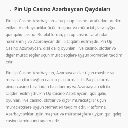
Pin Up Casino Azərbaycan Qaydaları
Pin Up Casino Azərbaycan – bu pinup casino tərəfindən təqdim
edilən, Azərbaycanlılar üçün məşhur və müraciətçilərə uyğun
qızıl qalıq casino. Bu platforma, pin up casino tərəfindən
hazırlanmış və Azərbaycan dili ilə təqdim edilmişdir. Pin Up
Casino Azərbaycan, qızıl qalıq oyunları, live casino, slotlar və
digər müraciətçilər üçün müraciətçilərə uyğun xidmətləri təqdim
edir.
Pin Up Casino Azərbaycan, Azərbaycanlılar üçün məşhur və
müraciətçilərə uyğun casino platformasıdır. Bu platforma,
pinup casino tərəfindən hazırlanmış və Azərbaycan dili ilə
təqdim edilmişdir. Pin Up Casino Azərbaycan, qızıl qalıq
oyunları, live casino, slotlar və digər müraciətçilər üçün
müraciətçilərə uyğun xidmətləri təqdim edir. Platforma,
Azərbaycanlılar üçün məşhur və müraciətçilərə uyğun qızıl qalıq
casino təminatını təqdim edir.