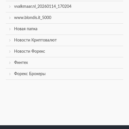
vvalkmaar.nl_20260114_170204
www.blondis.it_5000
Новая папка
Новости Криптовалют
Новости Форекс
Финтех
Форекс Брокеры