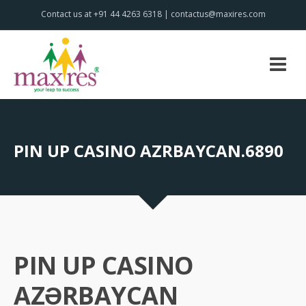
Contact us at +91 44 4263 6318 | contactus@maxires.com
PIN UP CASINO AZRBAYCAN.6890
PIN UP CASINO
AZƏRBAYCAN