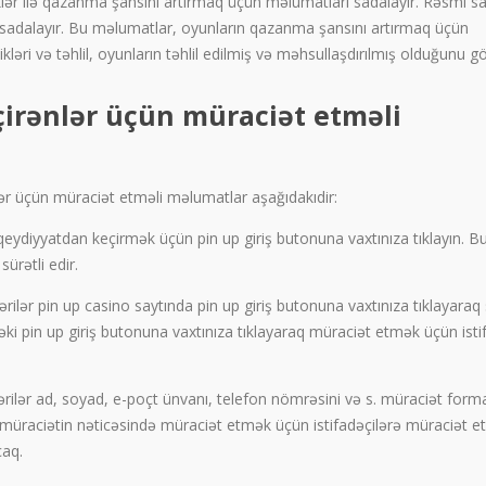
tiklər ilə qazanma şansını artırmaq üçün məlumatları sadalayır. Rəsmi s
rı sadalayır. Bu məlumatlar, oyunların qazanma şansını artırmaq üçün
kləri və təhlil, oyunların təhlil edilmiş və məhsullaşdırılmış olduğunu gö
irənlər üçün müraciət etməli
ər üçün müraciət etməli məlumatlar aşağıdakıdir:
qeydiyyatdan keçirmək üçün pin up giriş butonuna vaxtınıza tıklayın. B
ürətli edir.
lər pin up casino saytında pin up giriş butonuna vaxtınıza tıklayaraq 
ndəki pin up giriş butonuna vaxtınıza tıklayaraq müraciət etmək üçün ist
ilər ad, soyad, e-poçt ünvanı, telefon nömrəsini və s. müraciət form
 müraciətin nəticəsində müraciət etmək üçün istifadəçilərə müraciət 
caq.