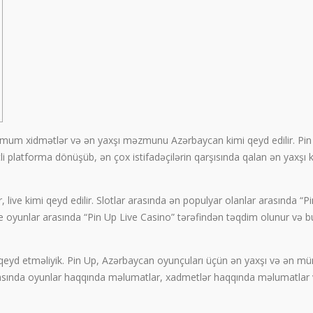
imum xidmətlər və ən yaxşı məzmunu Azərbaycan kimi qeyd edilir. Pin
i platforma dönüşüb, ən çox istifadəçilərin qarşısında qalan ən yaxşı 
, live kimi qeyd edilir. Slotlar arasında ən populyar olanlar arasında “P
ve oyunlar arasında “Pin Up Live Casino” tərəfindən təqdim olunur və b
yd etməliyik. Pin Up, Azərbaycan oyunçuları üçün ən yaxşı və ən mür
sında oyunlar haqqında məlumatlar, xadmetlər haqqında məlumatlar 