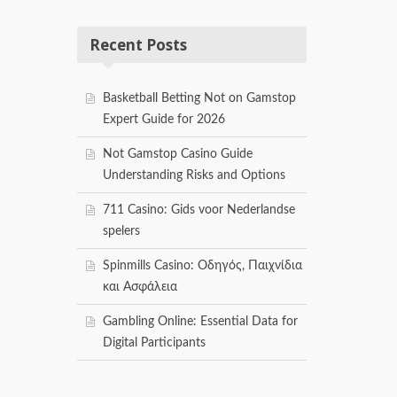
Recent Posts
Basketball Betting Not on Gamstop
Expert Guide for 2026
Not Gamstop Casino Guide
Understanding Risks and Options
711 Casino: Gids voor Nederlandse
spelers
Spinmills Casino: Οδηγός, Παιχνίδια
και Ασφάλεια
Gambling Online: Essential Data for
Digital Participants