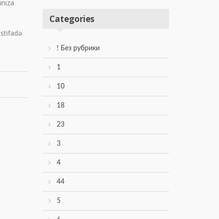
ınıza
Categories
stifadə
! Без рубрики
1
10
18
23
3
4
44
5