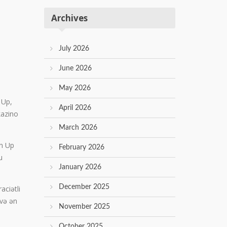
Archives
July 2026
June 2026
May 2026
 Up,
April 2026
kazino
March 2026
in Up
February 2026
u
January 2026
December 2025
aciətli
və ən
November 2025
October 2025