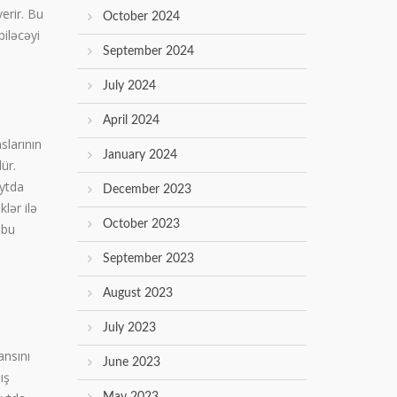
erir. Bu
October 2024
iləcəyi
September 2024
July 2024
April 2024
slarının
January 2024
ür.
aytda
December 2023
klər ilə
October 2023
 bu
September 2023
August 2023
July 2023
ansını
June 2023
ış