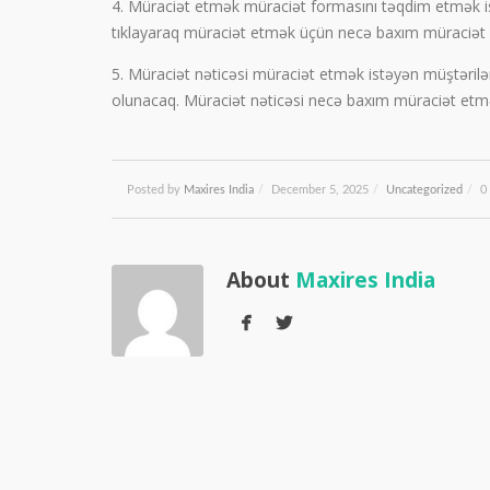
4. Müraciət etmək müraciət formasını təqdim etmək is
tıklayaraq müraciət etmək üçün necə baxım müraciət 
5. Müraciət nəticəsi müraciət etmək istəyən müştəri
olunacaq. Müraciət nəticəsi necə baxım müraciət etm
Posted by
Maxires India
/
December 5, 2025
/
Uncategorized
/
0
About
Maxires India