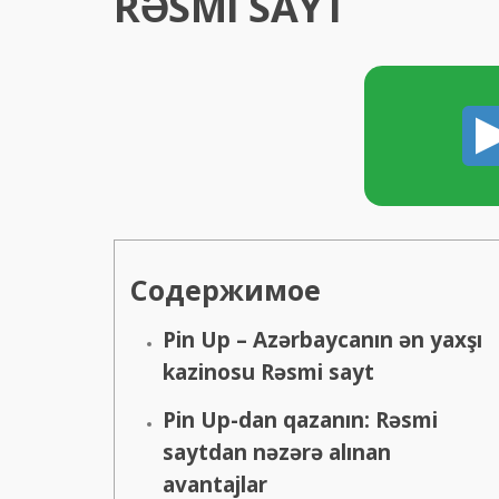
RƏSMI SAYT
Содержимое
Pin Up – Azərbaycanın ən yaxşı
kazinosu Rəsmi sayt
Pin Up-dan qazanın: Rəsmi
saytdan nəzərə alınan
avantajlar