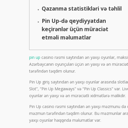
Qazanma statistikləri və təhlil
Pin Up-də qeydiyyatdan
keçirənlər üçün müraciət
etməli məlumatlar
pin up
casino rəsmi saytından ən yaxşı oyunlar, maks
Azərbaycanın oyunçuları üçün ən yaxşı və ən müraciətl
tərəfindən təqdim olunur.
Pin Up giriş saytından ən yaxşı oyunlar arasında slotlar
Slot”, “Pin Up Megaways” və “Pin Up Classics” var. Li
oyunlar ən yaxşı və ən müraciətli xidmətlərə malikdir.
Pin Up casino rəsmi saytından ən yaxşı məzmunu da qe
məzmun tərəfindən təqdim olunur. Bu məzmunlar ara
yaxşı oyunlar haqqında məlumatlar var.