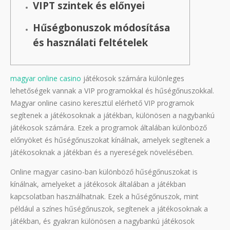
VIPT szintek és előnyei
Hűségbonuszok módosítása
és használati feltételek
magyar online casino
játékosok számára különleges
lehetőségek vannak a VIP programokkal és hűségőnuszokkal.
Magyar online casino keresztül elérhető VIP programok
segítenek a játékosoknak a játékban, különösen a nagybankú
játékosok számára. Ezek a programok általában különböző
előnyöket és hűségőnuszokat kínálnak, amelyek segítenek a
játékosoknak a játékban és a nyereségek növelésében.
Online magyar casino-ban különböző hűségőnuszokat is
kínálnak, amelyeket a játékosok általában a játékban
kapcsolatban használhatnak. Ezek a hűségőnuszok, mint
például a színes hűségőnuszok, segítenek a játékosoknak a
játékban, és gyakran különösen a nagybankú játékosok