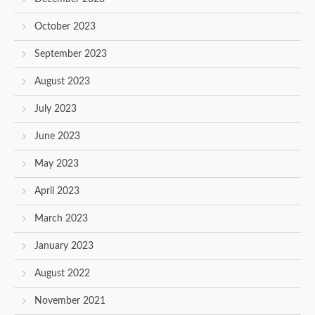
October 2023
September 2023
August 2023
July 2023
June 2023
May 2023
April 2023
March 2023
January 2023
August 2022
November 2021