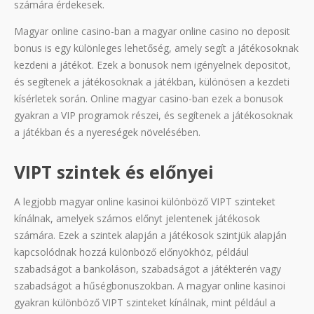
számára érdekesek.
Magyar online casino-ban a magyar online casino no deposit
bonus is egy különleges lehetőség, amely segít a játékosoknak
kezdeni a játékot. Ezek a bonusok nem igényelnek depositot,
és segítenek a játékosoknak a játékban, különösen a kezdeti
kísérletek során. Online magyar casino-ban ezek a bonusok
gyakran a VIP programok részei, és segítenek a játékosoknak
a játékban és a nyereségek növelésében.
VIPT szintek és előnyei
A legjobb magyar online kasinoi különböző VIPT szinteket
kínálnak, amelyek számos előnyt jelentenek játékosok
számára. Ezek a szintek alapján a játékosok szintjük alapján
kapcsolódnak hozzá különböző előnyökhöz, például
szabadságot a bankoláson, szabadságot a játékterén vagy
szabadságot a hűségbonuszokban. A magyar online kasinoi
gyakran különböző VIPT szinteket kínálnak, mint például a