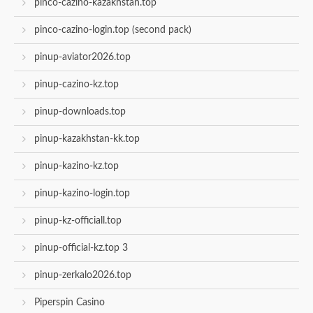
pinco-cazino-kazakhstan.top
pinco-cazino-login.top (second pack)
pinup-aviator2026.top
pinup-cazino-kz.top
pinup-downloads.top
pinup-kazakhstan-kk.top
pinup-kazino-kz.top
pinup-kazino-login.top
pinup-kz-officiall.top
pinup-official-kz.top 3
pinup-zerkalo2026.top
Piperspin Casino