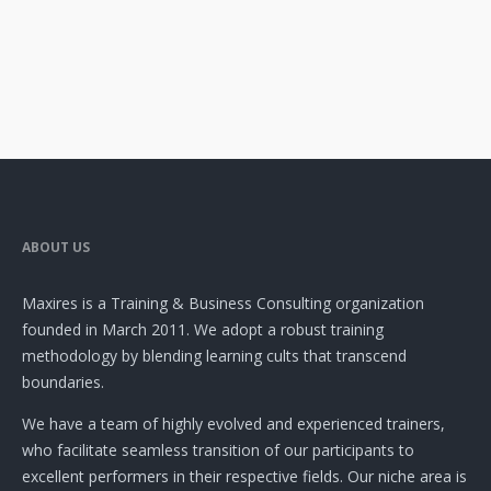
ABOUT US
Maxires is a Training & Business Consulting organization
founded in March 2011. We adopt a robust training
methodology by blending learning cults that transcend
boundaries.
We have a team of highly evolved and experienced trainers,
who facilitate seamless transition of our participants to
excellent performers in their respective fields. Our niche area is