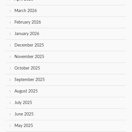
March 2026
February 2026
January 2026
December 2025
November 2025
October 2025
September 2025
August 2025
July 2025
June 2025
May 2025