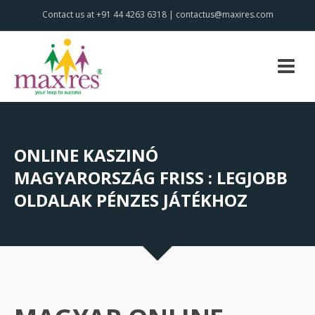
Contact us at +91 44 4263 6318 | contactus@maxires.com
ONLINE KASZINÓ
MAGYARORSZÁG FRISS : LEGJOBB
OLDALAK PÉNZES JÁTÉKHOZ