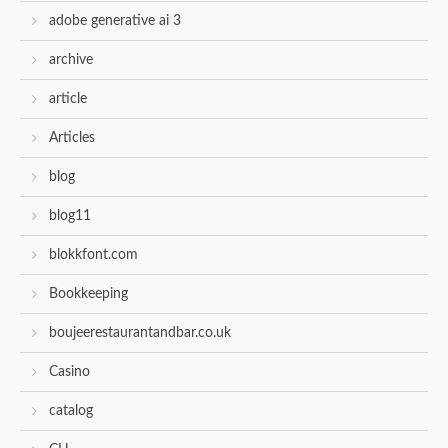
adobe generative ai 3
archive
article
Articles
blog
blog11
blokkfont.com
Bookkeeping
boujeerestaurantandbar.co.uk
Casino
catalog