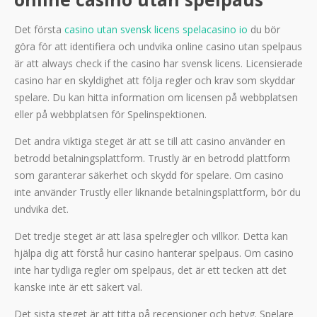
Det första
casino utan svensk licens spelacasino io
du bör
göra för att identifiera och undvika online casino utan spelpaus
är att always check if the casino har svensk licens. Licensierade
casino har en skyldighet att följa regler och krav som skyddar
spelare. Du kan hitta information om licensen på webbplatsen
eller på webbplatsen för Spelinspektionen.
Det andra viktiga steget är att se till att casino använder en
betrodd betalningsplattform. Trustly är en betrodd plattform
som garanterar säkerhet och skydd för spelare. Om casino
inte använder Trustly eller liknande betalningsplattform, bör du
undvika det.
Det tredje steget är att läsa spelregler och villkor. Detta kan
hjälpa dig att förstå hur casino hanterar spelpaus. Om casino
inte har tydliga regler om spelpaus, det är ett tecken att det
kanske inte är ett säkert val.
Det sista steget är att titta på recensioner och betyg. Spelare