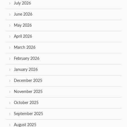
July 2026
June 2026
May 2026
April 2026
March 2026
February 2026
January 2026
December 2025
November 2025
October 2025
September 2025
August 2025