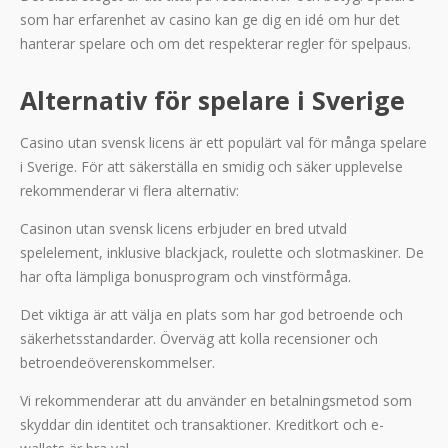
som har erfarenhet av casino kan ge dig en idé om hur det
hanterar spelare och om det respekterar regler för spelpaus.
Alternativ för spelare i Sverige
Casino utan svensk licens är ett populärt val för många spelare
i Sverige. För att säkerställa en smidig och säker upplevelse
rekommenderar vi flera alternativ:
Casinon utan svensk licens erbjuder en bred utvald
spelelement, inklusive blackjack, roulette och slotmaskiner. De
har ofta lämpliga bonusprogram och vinstförmåga.
Det viktiga är att välja en plats som har god betroende och
säkerhetsstandarder. Överväg att kolla recensioner och
betroendeöverenskommelser.
Vi rekommenderar att du använder en betalningsmetod som
skyddar din identitet och transaktioner. Kreditkort och e-