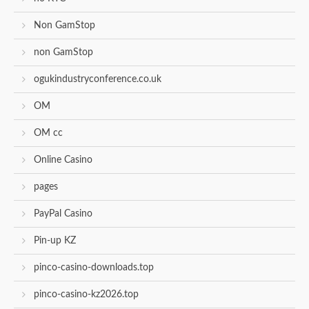
Non GamStop
non GamStop
ogukindustryconference.co.uk
OM
OM cc
Online Casino
pages
PayPal Casino
Pin-up KZ
pinco-casino-downloads.top
pinco-casino-kz2026.top