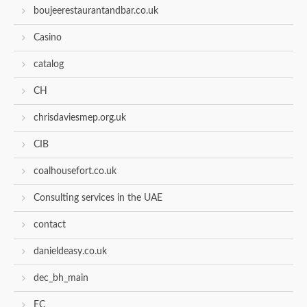
boujeerestaurantandbar.co.uk
Casino
catalog
CH
chrisdaviesmep.org.uk
CIB
coalhousefort.co.uk
Consulting services in the UAE
contact
danieldeasy.co.uk
dec_bh_main
EC