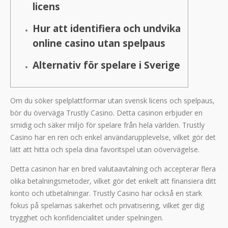
licens
Hur att identifiera och undvika
online casino utan spelpaus
Alternativ för spelare i Sverige
Om du söker spelplattformar utan svensk licens och spelpaus,
bör du överväga Trustly Casino. Detta casinon erbjuder en
smidig och säker miljö för spelare från hela världen. Trustly
Casino har en ren och enkel användarupplevelse, vilket gör det
lätt att hitta och spela dina favoritspel utan oövervägelse.
Detta casinon har en bred valutaavtalning och accepterar flera
olika betalningsmetoder, vilket gör det enkelt att finansiera ditt
konto och utbetalningar. Trustly Casino har också en stark
fokus på spelarnas säkerhet och privatisering, vilket ger dig
trygghet och konfidencialitet under spelningen.