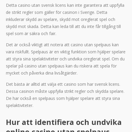
Detta casino utan svensk licens kan inte garantera att uppfylla
de strikt regler som gäller för casinon i Sverige. Detta
inkluderar skydd av spelare, skydd mot oreglerat spel och
skydd mot skada. Detta kan leda till att du inte får tillgång till
spel som är säkra och fair.
Det är också viktigt att notera att casino utan spelpaus kan
vara riskfullt. Spelpaus är en viktig funktion som hjälper spelare
att styra sina spelaktiviteter och undvika oreglerat spel. Om du
spelar på casino utan spelpaus kan du riskera att spela för
mycket och påverka dina livsåtgärder.
Det bästa är alltid att välja ett casino som har svensk licens.
Dessa casinon måste uppfylla strikt regler och skydda spelare.
De har också en spelpaus som hjälper spelare att styra sina
spelaktiviteter.
Hur att identifiera och undvika
online casino utan spelpaus