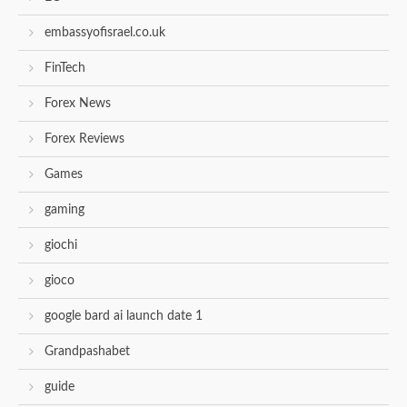
embassyofisrael.co.uk
FinTech
Forex News
Forex Reviews
Games
gaming
giochi
gioco
google bard ai launch date 1
Grandpashabet
guide