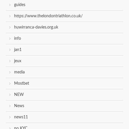
guides
https://www.thelondontriathlon.co.uk/
huwirranca-davies.org.uk
info
jan1
jeux
media
Mostbet
NEW
News
news11
no KYC