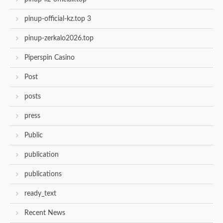
pinup-official-kz.top 3
pinup-zerkalo2026.top
Piperspin Casino
Post
posts
press
Public
publication
publications
ready_text
Recent News