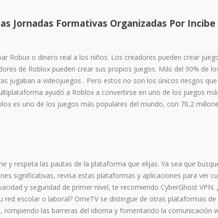
s Jornadas Formativas Organizadas Por Incibe
bar Robux o dinero real a los niños. Los creadores pueden crear jueg
adores de Roblox pueden crear sus propios juegos. Más del 90% de lo
ras jugaban a videojuegos . Pero estos no son los únicos riesgos qu
multiplataforma ayudó a Roblox a convertirse en uno de los juegos má
blox es uno de los juegos más populares del mundo, con 70,2 millon
ne y respeta las pautas de la plataforma que elijas. Ya sea que busqu
es significativas, revisa estas plataformas y aplicaciones para ver cu
rivacidad y seguridad de primer nivel, te recomiendo CyberGhost VPN.
u red escolar o laboral? OmeTV se distingue de otras plataformas de
l, rompiendo las barreras del idioma y fomentando la comunicación w