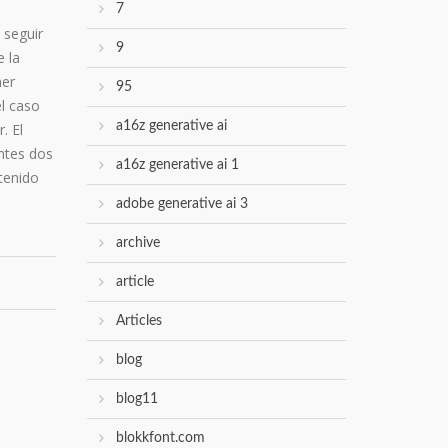
7
 seguir
9
 la
ner
95
el caso
a16z generative ai
. El
entes dos
a16z generative ai 1
tenido
adobe generative ai 3
archive
article
Articles
blog
blog11
blokkfont.com