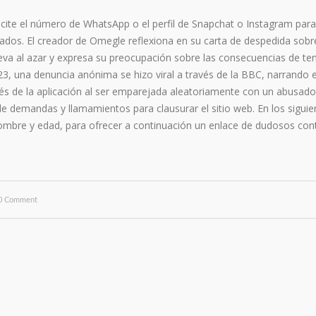
cite el número de WhatsApp o el perfil de Snapchat o Instagram para
dos. El creador de Omegle reflexiona en su carta de despedida sobre
va al azar y expresa su preocupación sobre las consecuencias de te
23, una denuncia anónima se hizo viral a través de la BBC, narrando 
vés de la aplicación al ser emparejada aleatoriamente con un abusador
e demandas y llamamientos para clausurar el sitio web. En los sigui
ombre y edad, para ofrecer a continuación un enlace de dudosos con
0 Comment