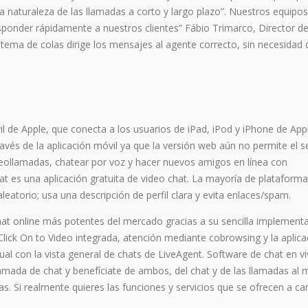
a naturaleza de las llamadas a corto y largo plazo”. Nuestros equipo
ponder rápidamente a nuestros clientes” Fábio Trimarco, Director d
stema de colas dirige los mensajes al agente correcto, sin necesidad 
 de Apple, que conecta a los usuarios de iPad, iPod y iPhone de Appl
vés de la aplicación móvil ya que la versión web aún no permite el se
deollamadas, chatear por voz y hacer nuevos amigos en línea con
 es una aplicación gratuita de video chat. La mayoría de plataform
orio; usa una descripción de perfil clara y evita enlaces/spam.
at online más potentes del mercado gracias a su sencilla implement
Click On to Video integrada, atención mediante cobrowsing y la aplica
al con la vista general de chats de LiveAgent. Software de chat en v
amada de chat y benefíciate de ambos, del chat y de las llamadas al
tas. Si realmente quieres las funciones y servicios que se ofrecen a c