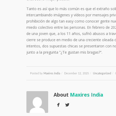
Tanto es así que lo más común es que el extraño soli
intercambiando imágenes y vídeos por mensajes priva
prohibición de algo tan easy como conocer gente nue
miedo colectivo entre las personas. En febrero de 20
de una joven que, a los 11 años, sufrió abusos a tra
cierre se produce en medio de una creciente oleada d
intentos, dos supuestas chicas se presentaron con n
junto a la pregunta “¿Te gustan mis bragas?”.
Posted by
Maxires India
/
December 12, 2025
/
Uncategorized
/
About
Maxires India