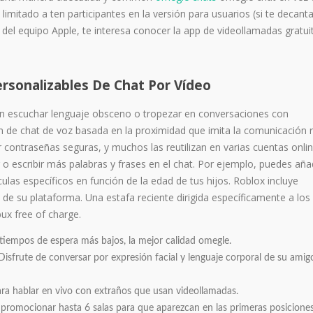
imitado a ten participantes en la versión para usuarios (si te decanta
s del equipo Apple, te interesa conocer la app de videollamadas gratui
ersonalizables De Chat Por Vídeo
n escuchar lenguaje obsceno o tropezar en conversaciones con
 de chat de voz basada en la proximidad que imita la comunicación r
 contraseñas seguras, y muchos las reutilizan en varias cuentas onli
o escribir más palabras y frases en el chat. Por ejemplo, puedes aña
culas específicos en función de la edad de tus hijos. Roblox incluye
e su plataforma. Una estafa reciente dirigida específicamente a los
ux free of charge.
s tiempos de espera más bajos, la mejor calidad omegle.
Disfrute de conversar por expresión facial y lenguaje corporal de su ami
para hablar en vivo con extraños que usan videollamadas.
romocionar hasta 6 salas para que aparezcan en las primeras posiciones