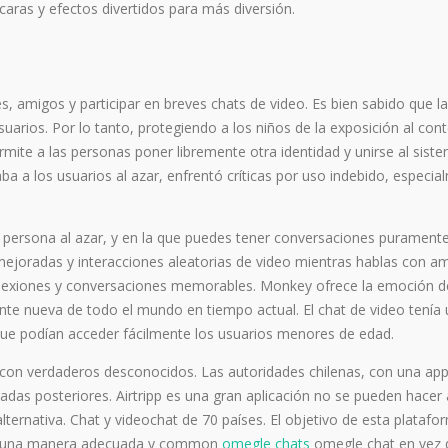
ras y efectos divertidos para más diversión.
es, amigos y participar en breves chats de video. Es bien sabido que la
uarios. Por lo tanto, protegiendo a los niños de la exposición al con
ite a las personas poner libremente otra identidad y unirse al siste
taba a los usuarios al azar, enfrentó críticas por uso indebido, especi
 persona al azar, y en la que puedes tener conversaciones purament
ejoradas y interacciones aleatorias de video mientras hablas con a
onexiones y conversaciones memorables. Monkey ofrece la emoción d
ente nueva de todo el mundo en tiempo actual. El chat de video tenía
ue podían acceder fácilmente los usuarios menores de edad.
o con verdaderos desconocidos. Las autoridades chilenas, con una ap
amadas posteriores. Airtripp es una gran aplicación no se pueden hace
rnativa. Chat y videochat de 70 países. El objetivo de esta platafo
de una manera adecuada y common
omegle chats
omegle chat en vez 