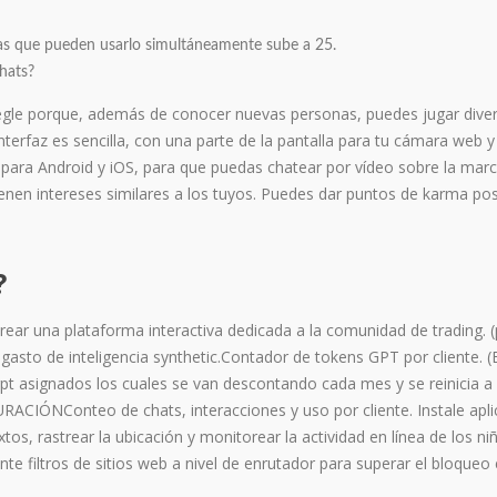
nas que pueden usarlo simultáneamente sube a 25.
chats?
gle porque, además de conocer nuevas personas, puedes jugar diver
terfaz es sencilla, con una parte de la pantalla para tu cámara web y 
 para Android y iOS, para que puedas chatear por vídeo sobre la marc
ienen intereses similares a los tuyos. Puedes dar puntos de karma pos
?
rear una plataforma interactiva dedicada a la comunidad de trading. 
al gasto de inteligencia synthetic.Contador de tokens GPT por cliente. (
gpt asignados los cuales se van descontando cada mes y se reinicia a
IÓNConteo de chats, interacciones y uso por cliente. Instale apli
os, rastrear la ubicación y monitorear la actividad en línea de los ni
e filtros de sitios web a nivel de enrutador para superar el bloqueo