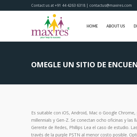
Contact us at +91 44 4263 6318 | contactus@maxires.com
HOME
ABOUT US
D
OMEGLE UN SITIO DE ENCU
Es suitable con iOS, Android, Mac o Google Chrome, p
millennials y Gen-Z. Se conectan ocho oficinas y las l
Gerente de Redes, Phillips Lea el caso de estudio. La
través de la purple PSTN al menor costo posible. Opt