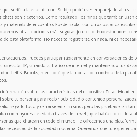
que verifica la edad de uno. Su hijo podría ser emparejado al azar c
s chats son aleatorios. Como resultado, los niños que también usan 
s y materials de encuentro. Puede hablar con otros usuarios escribi
taremos otras opciones más seguras junto con impresionantes con
a de esta plataforma. No necesita registrarse en nada, ni es necesar
uentacuentos. Puedes participar rápidamente en conversaciones de t
tu dirección IP, cifrando tu tráfico de internet y manteniendo tus dato
dador, Leif K-Brooks, mencionó que la operación continua de la plata
cos.
la información sobre las características del dispositivo Tu actividad en
il sobre tu persona para recibir publicidad o contenido personalizados
 salió negarlo todo y cerrarse en sí mismo, pero las pruebas eran tan
ba con mayores de edad a través de la web, que había conocido a a
 personas que chatean en todo el mundo Te ofrecemos una plataforma
las necesidad de la sociedad moderna. Queremos que tu experiencia 