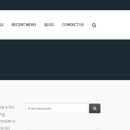
LS
RECENT NEWS
BLOG
CONTACT US
da a los
ng,
enrutan a
ra los