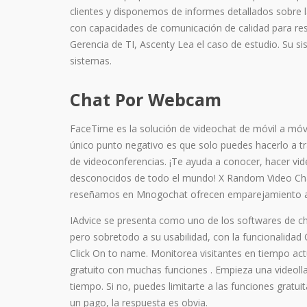
clientes y disponemos de informes detallados sobre l
con capacidades de comunicación de calidad para res
Gerencia de TI, Ascenty Lea el caso de estudio. Su si
sistemas.
Chat Por Webcam
FaceTime es la solución de videochat de móvil a móvil
único punto negativo es que solo puedes hacerlo a tra
de videoconferencias. ¡Te ayuda a conocer, hacer vi
desconocidos de todo el mundo! X Random Video Chat
reseñamos en Mnogochat ofrecen emparejamiento aleat
IAdvice se presenta como uno de los softwares de ch
pero sobretodo a su usabilidad, con la funcionalidad 
Click On to name. Monitorea visitantes en tiempo actu
gratuito con muchas funciones . Empieza una videoll
tiempo. Si no, puedes limitarte a las funciones gratui
un pago, la respuesta es obvia.