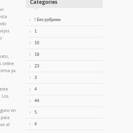
Categories
on
esta
! Без рубрики
endo
sejos
1
io
10
18
exto,
s online
23
forma ya
3
 este
4
. Los
44
lguno en
5
 para
en el
6