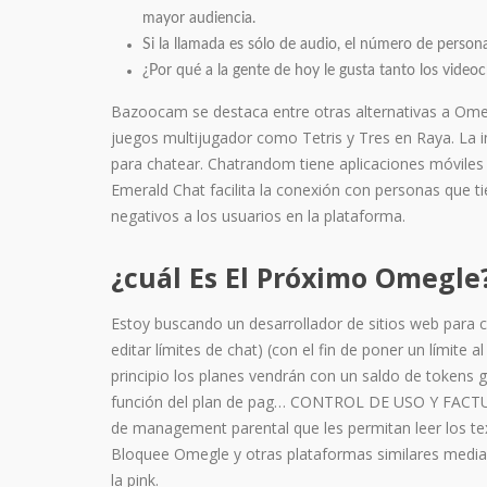
mayor audiencia.
Si la llamada es sólo de audio, el número de perso
¿Por qué a la gente de hoy le gusta tanto los video
Bazoocam se destaca entre otras alternativas a Ome
juegos multijugador como Tetris y Tres en Raya. La in
para chatear. Chatrandom tiene aplicaciones móviles
Emerald Chat facilita la conexión con personas que t
negativos a los usuarios en la plataforma.
¿cuál Es El Próximo Omegle
Estoy buscando un desarrollador de sitios web para c
editar límites de chat) (con el fin de poner un límite 
principio los planes vendrán con un saldo de tokens 
función del plan de pag… CONTROL DE USO Y FACTURAC
de management parental que les permitan leer los text
Bloquee Omegle y otras plataformas similares mediant
la pink.