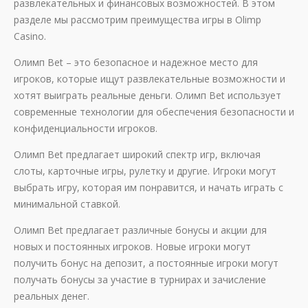
развлекательных и финансовых возможностей. В этом
разделе мы рассмотрим преимущества игры в Olimp
Casino.
Олимп Bet – это безопасное и надежное место для
игроков, которые ищут развлекательные возможности и
хотят выиграть реальные деньги. Олимп Bet использует
современные технологии для обеспечения безопасности и
конфиденциальности игроков.
Олимп Bet предлагает широкий спектр игр, включая
слоты, карточные игры, рулетку и другие. Игроки могут
выбрать игру, которая им понравится, и начать играть с
минимальной ставкой.
Олимп Bet предлагает различные бонусы и акции для
новых и постоянных игроков. Новые игроки могут
получить бонус на депозит, а постоянные игроки могут
получать бонусы за участие в турнирах и зачисление
реальных денег.