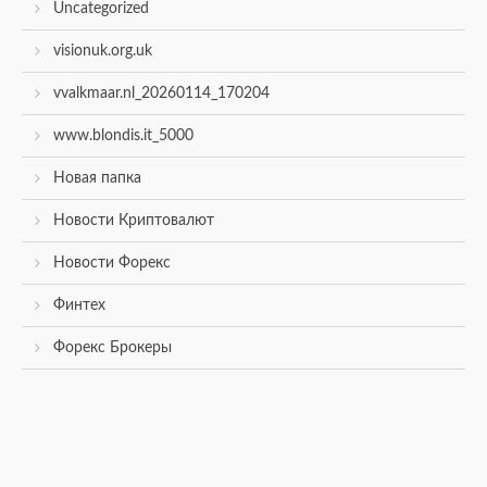
Uncategorized
visionuk.org.uk
vvalkmaar.nl_20260114_170204
www.blondis.it_5000
Новая папка
Новости Криптовалют
Новости Форекс
Финтех
Форекс Брокеры