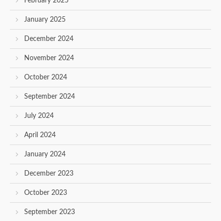
February 2025
January 2025
December 2024
November 2024
October 2024
September 2024
July 2024
April 2024
January 2024
December 2023
October 2023
September 2023