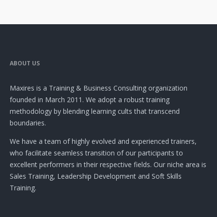
ABOUT US
Maxires is a Training & Business Consulting organization
founded in March 2011. We adopt a robust training
methodology by blending learning cults that transcend
boundaries.
We have a team of highly evolved and experienced trainers,
who facilitate seamless transition of our participants to
excellent performers in their respective fields. Our niche area is
Sales Training, Leadership Development and Soft Skills
Training.