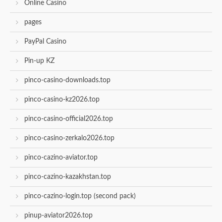
Online Casino
pages
PayPal Casino
Pin-up KZ
pinco-casino-downloads.top
pinco-casino-kz2026.top
pinco-casino-official2026.top
pinco-casino-zerkalo2026.top
pinco-cazino-aviator.top
pinco-cazino-kazakhstan.top
pinco-cazino-login.top (second pack)
pinup-aviator2026.top