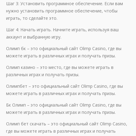
Шаг 3: Установить программное обеспечение. Если вам
нужно установить программное обеспечение, чтобы
играть, то сделайте это.
Шаг 4: Начать играть. Начните играть, используя ваш
аккаунт и выбранную игру.
Олимп бк – это официальный сайт Olimp Casino, где вы
можете играть в различных играх и получать призы.
Олимп казино – это место, где вы можете играть в
различных играх и получать призы.
Олимпбет – это официальный сайт Olimp Casino, где вы
можете играть в различных играх и получать призы.
Бк Олимп – это официальный сайт Olimp Casino, где вы
можете играть в различных играх и получать призы.
Олимп бет скачать – это официальный сайт Olimp Casino,
где вы можете играть в различных играх и получать