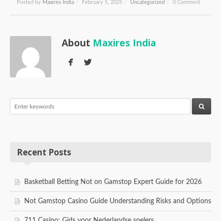
Posted by
Maxires India
/
February 5, 2025
/
Uncategorized
/
0 Comment
About
Maxires India
Recent Posts
Basketball Betting Not on Gamstop Expert Guide for 2026
Not Gamstop Casino Guide Understanding Risks and Options
711 Casino: Gids voor Nederlandse spelers