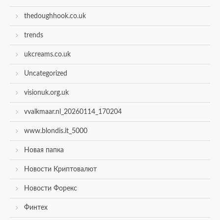
thedoughhook.co.uk
trends
ukcreams.co.uk
Uncategorized
visionuk.org.uk
vvalkmaar.nl_20260114_170204
www.blondis.it_5000
Новая папка
Новости Криптовалют
Новости Форекс
Финтех