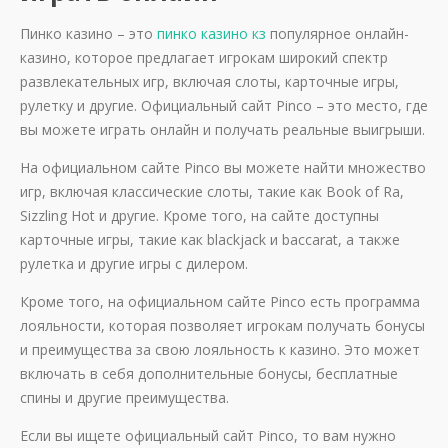
Пинко казино – это
пинко казино кз
популярное онлайн-
казино, которое предлагает игрокам широкий спектр
развлекательных игр, включая слоты, карточные игры,
рулетку и другие. Официальный сайт Pinco – это место, где
вы можете играть онлайн и получать реальные выигрыши.
На официальном сайте Pinco вы можете найти множество
игр, включая классические слоты, такие как Book of Ra,
Sizzling Hot и другие. Кроме того, на сайте доступны
карточные игры, такие как blackjack и baccarat, а также
рулетка и другие игры с дилером.
Кроме того, на официальном сайте Pinco есть программа
лояльности, которая позволяет игрокам получать бонусы
и преимущества за свою лояльность к казино. Это может
включать в себя дополнительные бонусы, бесплатные
спины и другие преимущества.
Если вы ищете официальный сайт Pinco, то вам нужно