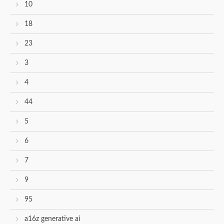
10
18
23
3
4
44
5
6
7
9
95
a16z generative ai