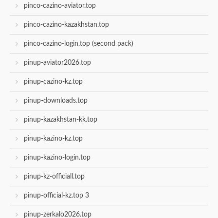
pinco-cazino-aviator.top
pinco-cazino-kazakhstan.top
pinco-cazino-login.top (second pack)
pinup-aviator2026.top
pinup-cazino-kz.top
pinup-downloads.top
pinup-kazakhstan-kk.top
pinup-kazino-kz.top
pinup-kazino-login.top
pinup-kz-officiall.top
pinup-official-kz.top 3
pinup-zerkalo2026.top