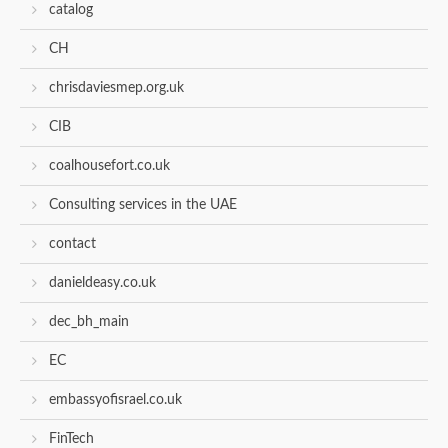
catalog
CH
chrisdaviesmep.org.uk
CIB
coalhousefort.co.uk
Consulting services in the UAE
contact
danieldeasy.co.uk
dec_bh_main
EC
embassyofisrael.co.uk
FinTech