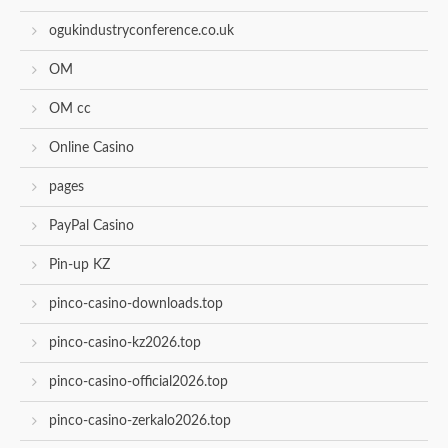
ogukindustryconference.co.uk
OM
OM cc
Online Casino
pages
PayPal Casino
Pin-up KZ
pinco-casino-downloads.top
pinco-casino-kz2026.top
pinco-casino-official2026.top
pinco-casino-zerkalo2026.top