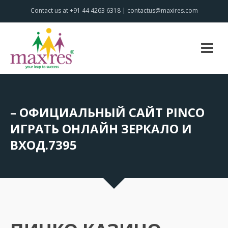
Contact us at +91 44 4263 6318 | contactus@maxires.com
– ОФИЦИАЛЬНЫЙ САЙТ PINCO
ИГРАТЬ ОНЛАЙН ЗЕРКАЛО И
ВХОД.7395