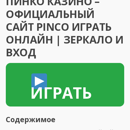
ПИНКО КАЗИНО –
ОФИЦИАЛЬНЫЙ
САЙТ PINCO ИГРАТЬ
ОНЛАЙН | ЗЕРКАЛО И
ВХОД
ИГРАТЬ
Содержимое