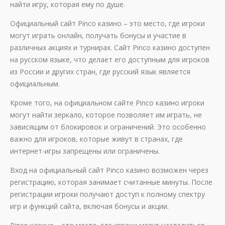
найти игру, которая ему по душе.
Официальный сайт Pinco казино – это место, где игроки
могут играть онлайн, получать бонусы и участие в
различных акциях и турнирах. Сайт Pinco казино доступен
на русском языке, что делает его доступным для игроков
из России и других стран, где русский язык является
официальным.
Кроме того, на официальном сайте Pinco казино игроки
могут найти зеркало, которое позволяет им играть, не
зависящим от блокировок и ограничений. Это особенно
важно для игроков, которые живут в странах, где
интернет-игры запрещены или ограничены.
Вход на официальный сайт Pinco казино возможен через
регистрацию, которая занимает считанные минуты. После
регистрации игроки получают доступ к полному спектру
игр и функций сайта, включая бонусы и акции.