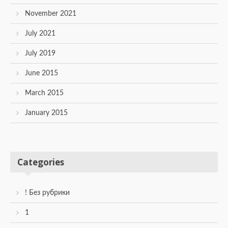
November 2021
July 2021
July 2019
June 2015
March 2015
January 2015
Categories
! Без рубрики
1