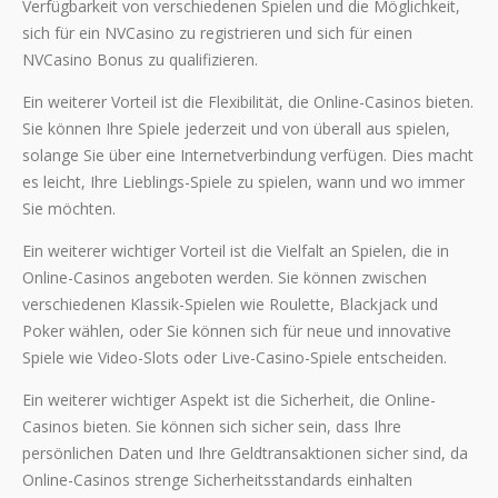
Verfügbarkeit von verschiedenen Spielen und die Möglichkeit,
sich für ein NVCasino zu registrieren und sich für einen
NVCasino Bonus zu qualifizieren.
Ein weiterer Vorteil ist die Flexibilität, die Online-Casinos bieten.
Sie können Ihre Spiele jederzeit und von überall aus spielen,
solange Sie über eine Internetverbindung verfügen. Dies macht
es leicht, Ihre Lieblings-Spiele zu spielen, wann und wo immer
Sie möchten.
Ein weiterer wichtiger Vorteil ist die Vielfalt an Spielen, die in
Online-Casinos angeboten werden. Sie können zwischen
verschiedenen Klassik-Spielen wie Roulette, Blackjack und
Poker wählen, oder Sie können sich für neue und innovative
Spiele wie Video-Slots oder Live-Casino-Spiele entscheiden.
Ein weiterer wichtiger Aspekt ist die Sicherheit, die Online-
Casinos bieten. Sie können sich sicher sein, dass Ihre
persönlichen Daten und Ihre Geldtransaktionen sicher sind, da
Online-Casinos strenge Sicherheitsstandards einhalten