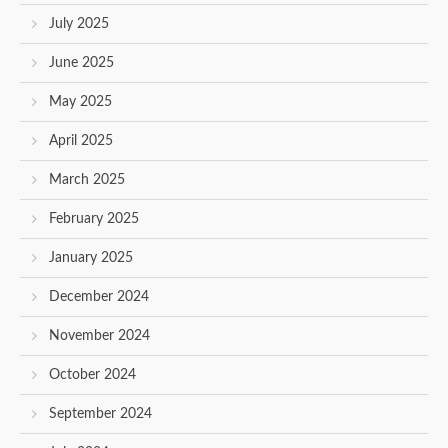
July 2025
June 2025
May 2025
April 2025
March 2025
February 2025
January 2025
December 2024
November 2024
October 2024
September 2024