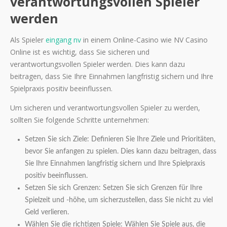
verantwortungsvollen Spieler
werden
Als Spieler
eingang nv
in einem Online-Casino wie NV Casino
Online ist es wichtig, dass Sie sicheren und
verantwortungsvollen Spieler werden. Dies kann dazu
beitragen, dass Sie Ihre Einnahmen langfristig sichern und Ihre
Spielpraxis positiv beeinflussen.
Um sicheren und verantwortungsvollen Spieler zu werden,
sollten Sie folgende Schritte unternehmen:
Setzen Sie sich Ziele: Definieren Sie Ihre Ziele und Prioritäten,
bevor Sie anfangen zu spielen. Dies kann dazu beitragen, dass
Sie Ihre Einnahmen langfristig sichern und Ihre Spielpraxis
positiv beeinflussen.
Setzen Sie sich Grenzen: Setzen Sie sich Grenzen für Ihre
Spielzeit und -höhe, um sicherzustellen, dass Sie nicht zu viel
Geld verlieren.
Wählen Sie die richtigen Spiele: Wählen Sie Spiele aus, die