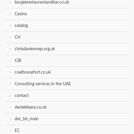
boujeerestaurantandbar.co.uk
Casino
catalog
CH
chrisdaviesmep.org.uk
CIB
coalhousefort.co.uk
Consulting services in the UAE
contact
danieldeasy.co.uk
dec_bh_main
EC