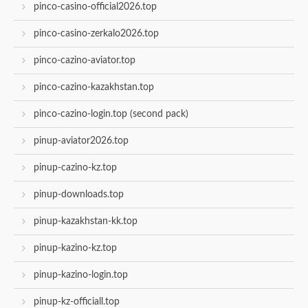
pinco-casino-official2026.top
pinco-casino-zerkalo2026.top
pinco-cazino-aviator.top
pinco-cazino-kazakhstan.top
pinco-cazino-login.top (second pack)
pinup-aviator2026.top
pinup-cazino-kz.top
pinup-downloads.top
pinup-kazakhstan-kk.top
pinup-kazino-kz.top
pinup-kazino-login.top
pinup-kz-officiall.top