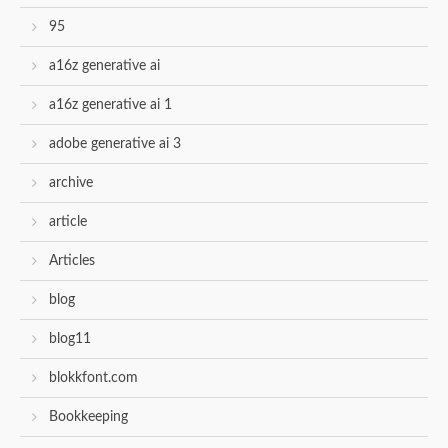
95
a16z generative ai
a16z generative ai 1
adobe generative ai 3
archive
article
Articles
blog
blog11
blokkfont.com
Bookkeeping