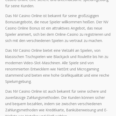
für seine Kunden.
Das NV Casino Online ist bekannt für seine großzügigen
Bonusangebote, die neue Spieler willkommen heißen. Der NV
Casino Online Bonus ist ein attraktives Angebot, das neue
Spieler animiert, sich bei dem Online-Casino zu registrieren und
sich mit den verschiedenen Spielen zu vertraut zu machen.
Das NV Casino Online bietet eine Vielzahl an Spielen, von
klassischen Tischspielen wie Blackjack und Roulette bis hin zu
modernen Video-Slot-Maschinen. Alle Spiele sind von
renommierten Entwicklern wie NetEnt und Microgaming
stammend und bieten eine hohe Grafikqualität und eine reiche
Spielumgebung.
Das NV Casino Online ist auch bekannt für seine sichere und
zuverlässige Zahlungsmethoden. Die Kunden können sicher
und bequem bezahlen, indem sie zwischen verschiedenen
Zahlungsmethoden wie Kreditkarte, Banküberweisung und E-