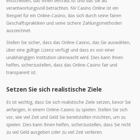
entscheiden, das Ihnen vertraut ist und das Sie als
verantwortungsvoll betrachten. NV Casino Online ist ein
Beispiel für ein Online-Casino, das sich durch seine fairen
Geschäftspraktiken und seine sichere Zahlungsmethoden
auszeichnet.
Stellen Sie sicher, dass das Online-Casino, das Sie auswählen,
über eine gültige Lizenz verfügt und dass es von einer
unabhängigen Institution überwacht wird. Dies kann Ihnen
helfen, sicherzustellen, dass das Online-Casino fair und
transparent ist.
Setzen Sie sich realistische Ziele
Es ist wichtig, dass Sie sich realistische Ziele setzen, bevor Sie
anfangen, in einem Online-Casino zu spielen. Stellen Sie sich
vor, wie viel Zeit und Geld Sie bereitstellen möchten, um zu
spielen. Dies kann Ihnen helfen, sicherzustellen, dass Sie nicht
zu viel Geld ausgeben oder zu viel Zeit verlieren.