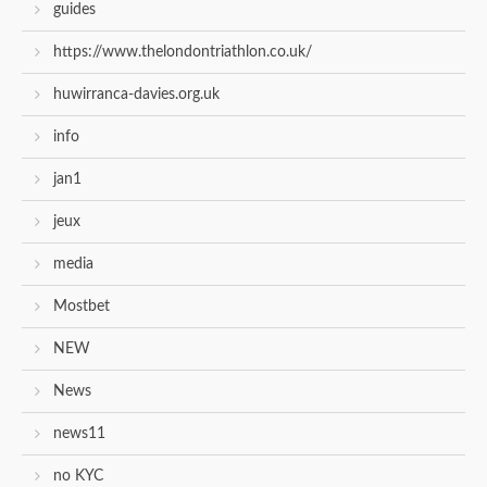
guides
https://www.thelondontriathlon.co.uk/
huwirranca-davies.org.uk
info
jan1
jeux
media
Mostbet
NEW
News
news11
no KYC