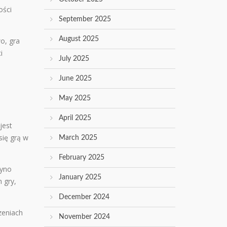
ości
September 2025
August 2025
o, gra
i
July 2025
June 2025
May 2025
April 2025
jest
się grą w
March 2025
February 2025
syno
January 2025
 gry,
December 2024
zeniach
November 2024