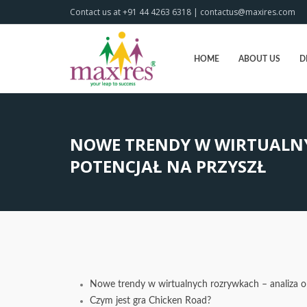
Contact us at +91 44 4263 6318 | contactus@maxires.com
HOME
ABOUT US
D
NOWE TRENDY W WIRTUALNYC
POTENCJAŁ NA PRZYSZŁ
Nowe trendy w wirtualnych rozrywkach – analiza opin
Czym jest gra Chicken Road?