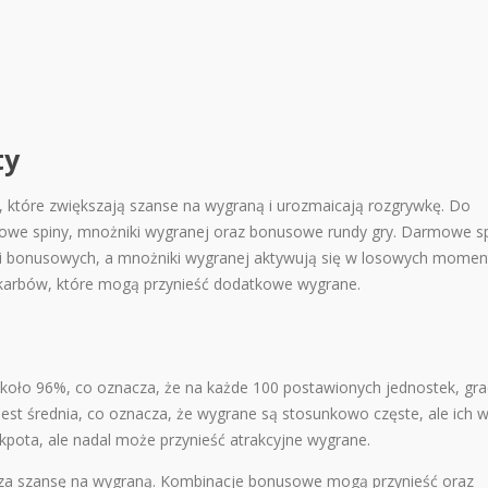
ty
, które zwiększają szanse na wygraną i urozmaicają rozgrywkę. Do
mowe spiny, mnożniki wygranej oraz bonusowe rundy gry. Darmowe s
oli bonusowych, a mnożniki wygranej aktywują się w losowych momen
karbów, które mogą przynieść dodatkowe wygrane.
około 96%, co oznacza, że na każde 100 postawionych jednostek, gra
est średnia, co oznacza, że wygrane są stosunkowo częste, ale ich 
ckpota, ale nadal może przynieść atrakcyjne wygrane.
sza szansę na wygraną. Kombinacje bonusowe mogą przynieść oraz