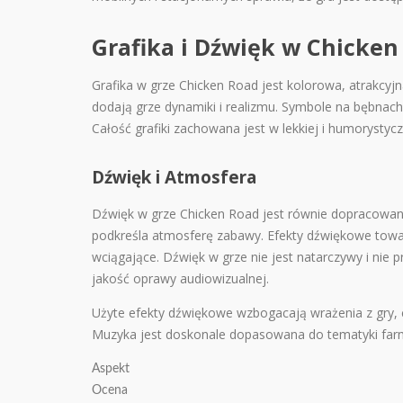
Grafika i Dźwięk w Chicken
Grafika w grze Chicken Road jest kolorowa, atrakcyj
dodają grze dynamiki i realizmu. Symbole na bębnach
Całość grafiki zachowana jest w lekkiej i humorystycz
Dźwięk i Atmosfera
Dźwięk w grze Chicken Road jest równie dopracowany,
podkreśla atmosferę zabawy. Efekty dźwiękowe tow
wciągające. Dźwięk w grze nie jest natarczywy i nie 
jakość oprawy audiowizualnej.
Użyte efekty dźwiękowe wzbogacają wrażenia z gry,
Muzyka jest doskonale dopasowana do tematyki far
Aspekt
Ocena