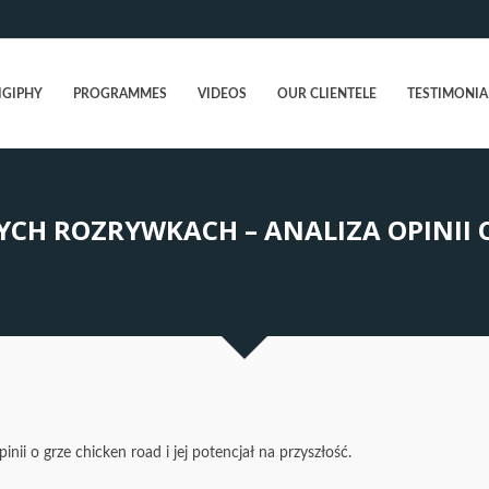
IGIPHY
PROGRAMMES
VIDEOS
OUR CLIENTELE
TESTIMONIA
H ROZRYWKACH – ANALIZA OPINII O 
ii o grze chicken road i jej potencjał na przyszłość.