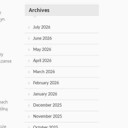
Archives
y
yn.
July 2026
June 2026
May 2026
by
 szanse
April 2026
March 2026
February 2026
January 2026
nach
December 2025
gólną
November 2025
może
October 2025