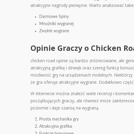
atrakcyjne nagrody pieniężne. Warto analizować tabe
Darmowe Spiny
Mnożniki wygranej
Zwykłe wygrane
Opinie Graczy o Chicken R
chicken road opinie są bardzo zróżnicowane, ale gene
atrakcyjną grafikę i dźwięk oraz szereg funkcji bonu
możliwość gry na urządzeniach mobilnych. Niektórzy 
że gra oferuje atrakcyjne wygrane. Dodatkowo część 
W Internecie można znaleźć wiele recenzji i komentarz
początkujących graczy, ale również może zainteres
poziomie i daje szansę na wygraną.
Prosta mechanika gry
Atrakcyjna grafika
Funkcje bonusowe