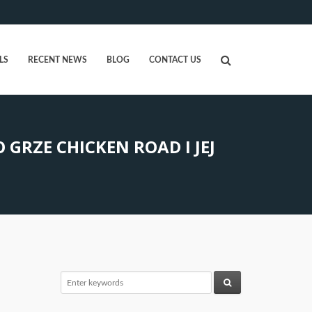
LS
RECENT NEWS
BLOG
CONTACT US
GRZE CHICKEN ROAD I JEJ