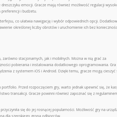
e dreszczyku emocji. Gracze mają również możliwość regulacji wysok
preferencji i budżetu.
interfejsu, co ułatwia nawigację i wybór odpowiednich opcji. Dodatkow
awienie określonej liczby obrotów i uruchomienie ich bez koniecznośc
, zarówno stacjonarnych, jak i mobilnych. Można w nią grać za
czności pobierania i instalowania dodatkowego oprogramowania. Gra 
ądzenia z systemem iOS i Android. Dzięki temu, gracze mogą cieszyć 
 portfolio. Przed rozpoczęciem gry, warto jednak upewnić się, że ka
ństwo transakcji. Gracze powinni również zapoznać się z regulaminem
rzyczyniła się do jej rosnącej popularności. Możliwość gry na urząd
ępna dla szerokiego grona odbiorców.