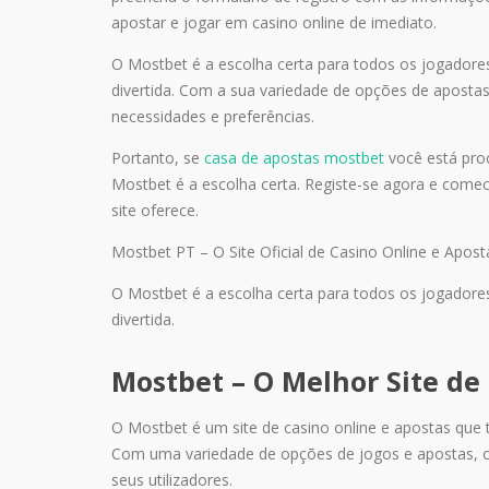
apostar e jogar em casino online de imediato.
O Mostbet é a escolha certa para todos os jogadore
divertida. Com a sua variedade de opções de apostas 
necessidades e preferências.
Portanto, se
casa de apostas mostbet
você está proc
Mostbet é a escolha certa. Registe-se agora e comec
site oferece.
Mostbet PT – O Site Oficial de Casino Online e Apost
O Mostbet é a escolha certa para todos os jogadore
divertida.
Mostbet – O Melhor Site de
O Mostbet é um site de casino online e apostas que
Com uma variedade de opções de jogos e apostas, o
seus utilizadores.