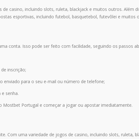
 casino, incluindo slots, ruleta, blackjack e muitos outros. Além di
tas esportivas, incluindo futebol, basquetebol, futevôlei e muitos o
uma conta. Isso pode ser feito com facilidade, seguindo os passos ab
 de inscrição;
o enviado para o seu e-mail ou número de telefone;
n e senha.
do Mostbet Portugal e começar a jogar ou apostar imediatamente.
te. Com uma variedade de jogos de casino, incluindo slots, ruleta, b