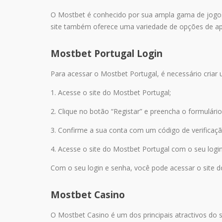
O Mostbet é conhecido por sua ampla gama de jogos de
site também oferece uma variedade de opções de apos
Mostbet Portugal Login
Para acessar o Mostbet Portugal, é necessário criar 
1. Acesse o site do Mostbet Portugal;
2. Clique no botão “Registar” e preencha o formulário
3. Confirme a sua conta com um código de verificaçã
4. Acesse o site do Mostbet Portugal com o seu logi
Com o seu login e senha, você pode acessar o site 
Mostbet Casino
O Mostbet Casino é um dos principais atractivos do si