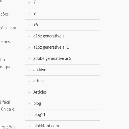
a
7
9
pções
95
ções para
a16z generative ai
opções
a16z generative ai 1
adobe generative ai 3
lha
 adeque
archive
article
Articles
 fácil
blog
 única e
blog11
0 opções
blokkfont.com