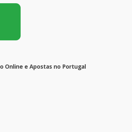
o Online e Apostas no Portugal