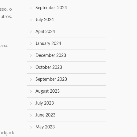
September 2024
sso, o
utros.
July 2024
April 2024
January 2024
aixo:
December 2023
October 2023
September 2023
August 2023
July 2023
June 2023
May 2023
lackjack