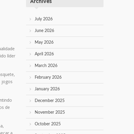
Archives
July 2026
June 2026
May 2026
ualidade
April 2026
do líder
March 2026
asquete,
February 2026
e jogos
January 2026
ntindo
December 2025
os de
November 2025
October 2025
na,
meçar a