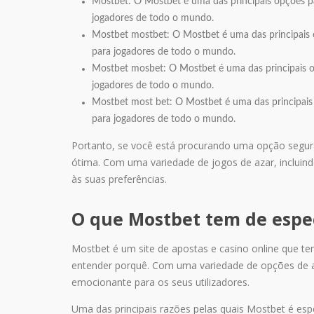
Mostbet: O Mostbet é uma das principais opções p
jogadores de todo o mundo.
Mostbet mostbet: O Mostbet é uma das principais 
para jogadores de todo o mundo.
Mostbet mosbet: O Mostbet é uma das principais o
jogadores de todo o mundo.
Mostbet most bet: O Mostbet é uma das principais
para jogadores de todo o mundo.
Portanto, se você está procurando uma opção segura
ótima. Com uma variedade de jogos de azar, incluindo 
às suas preferências.
O que Mostbet tem de espe
Mostbet é um site de apostas e casino online que te
entender porquê. Com uma variedade de opções de ap
emocionante para os seus utilizadores.
Uma das principais razões pelas quais Mostbet é es