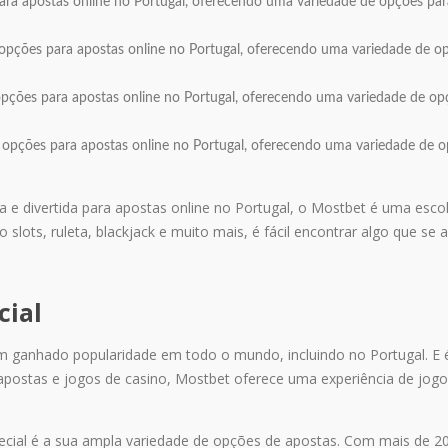
ara apostas online no Portugal, oferecendo uma variedade de opções par
opções para apostas online no Portugal, oferecendo uma variedade de o
pções para apostas online no Portugal, oferecendo uma variedade de op
 opções para apostas online no Portugal, oferecendo uma variedade de 
 e divertida para apostas online no Portugal, o Mostbet é uma esco
slots, ruleta, blackjack e muito mais, é fácil encontrar algo que se
cial
m ganhado popularidade em todo o mundo, incluindo no Portugal. E é
ostas e jogos de casino, Mostbet oferece uma experiência de jogo
pecial é a sua ampla variedade de opções de apostas. Com mais de 2