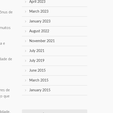
April 2023
bônus de
March 2023
January 2023
 muitos
August 2022
November 2021
a e
July 2021
dade de
July 2019
June 2015
March 2015
res de
January 2015
go que
lidade.