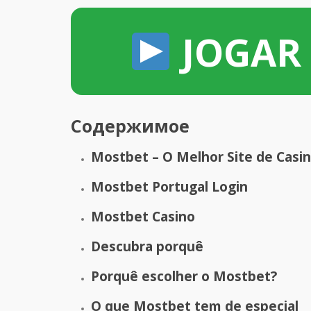
JOGAR
Содержимое
Mostbet – O Melhor Site de Casin
Mostbet Portugal Login
Mostbet Casino
Descubra porquê
Porquê escolher o Mostbet?
O que Mostbet tem de especial