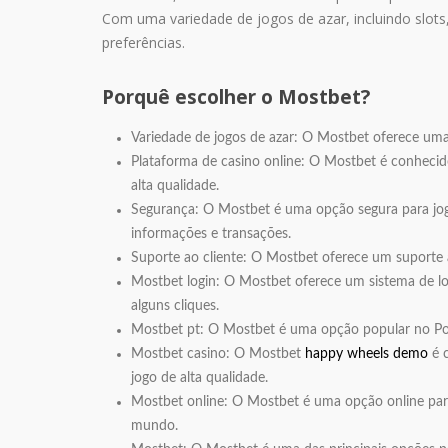
Com uma variedade de jogos de azar, incluindo slots, 
preferências.
Porquê escolher o Mostbet?
Variedade de jogos de azar: O Mostbet oferece uma v
Plataforma de casino online: O Mostbet é conhecid
alta qualidade.
Segurança: O Mostbet é uma opção segura para jog
informações e transações.
Suporte ao cliente: O Mostbet oferece um suporte a
Mostbet login: O Mostbet oferece um sistema de lo
alguns cliques.
Mostbet pt: O Mostbet é uma opção popular no Po
Mostbet casino: O Mostbet
happy wheels demo
é c
jogo de alta qualidade.
Mostbet online: O Mostbet é uma opção online par
mundo.