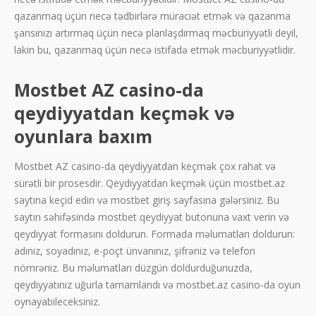
qazanmaq üçün necə tədbirlərə müraciət etmək və qazanma
şansınızı artırmaq üçün necə planlaşdırmaq məcburiyyətli deyil,
lakin bu, qazanmaq üçün necə istifadə etmək məcburiyyətlidir.
Mostbet AZ casino-da
qeydiyyatdan keçmək və
oyunlara baxım
Mostbet AZ casino-da qeydiyyatdan keçmək çox rahat və
sürətli bir prosesdir. Qeydiyyatdan keçmək üçün mostbet.az
saytına keçid edin və mostbet giriş sayfasına gələrsiniz. Bu
saytın səhifəsində mostbet qeydiyyat butonuna vaxt verin və
qeydiyyat formasını doldurun. Formada məlumatları doldurun:
adınız, soyadınız, e-poçt ünvanınız, şifrəniz və telefon
nömrəniz. Bu məlumatları düzgün doldurduğunuzda,
qeydiyyatınız uğurla tamamlandı və mostbet.az casino-da oyun
oynayabileceksiniz.