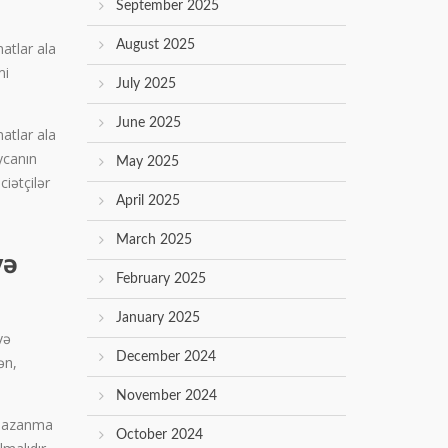
September 2025
August 2025
atlar ala
mi
July 2025
June 2025
atlar ala
ycanın
May 2025
iətçilər
April 2025
March 2025
yə
February 2025
January 2025
və
December 2024
ən,
November 2024
% qazanma
October 2024