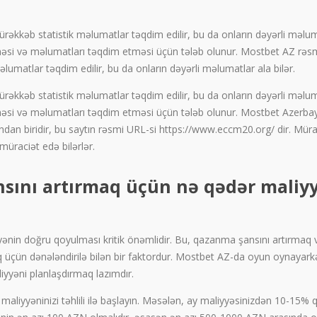
əkkəb statistik məlumatlar təqdim edilir, bu da onların dəyərli məlum
lənməsi və məlumatları təqdim etməsi üçün tələb olunur. Mostbet AZ rəs
lumatlar təqdim edilir, bu da onların dəyərli məlumatlar ala bilər.
əkkəb statistik məlumatlar təqdim edilir, bu da onların dəyərli məlum
lənməsi və məlumatları təqdim etməsi üçün tələb olunur. Mostbet Azerba
dan biridir, bu saytın rəsmi URL-si https://www.eccm20.org/ dir. Mürac
üraciət edə bilərlər.
sını artırmaq üçün nə qədər maliy
nin doğru qoyulması kritik önəmlidir. Bu, qazanma şansını artırmaq 
aq üçün dənələndirilə bilən bir faktordur. Mostbet AZ-da oyun oynayark
yəni planlaşdırmaq lazımdır.
 maliyyəninizi təhlili ilə başlayın. Məsələn, ay maliyyəsinizdən 10-15