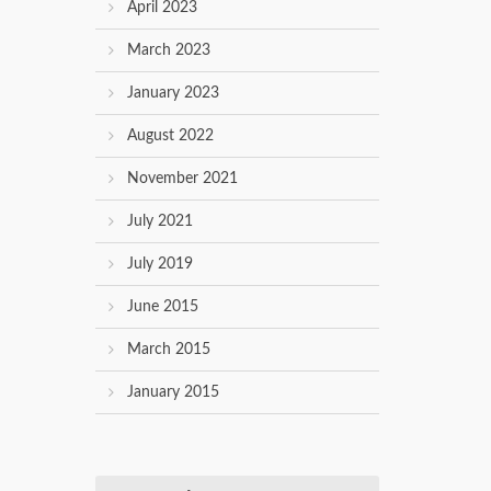
April 2023
March 2023
January 2023
August 2022
November 2021
July 2021
July 2019
June 2015
March 2015
January 2015