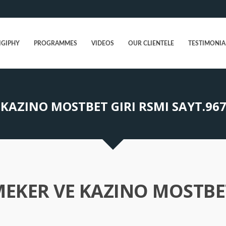
IGIPHY
PROGRAMMES
VIDEOS
OUR CLIENTELE
TESTIMONIA
KAZINO MOSTBET GIRI RSMI SAYT.96
MEKER VE KAZINO MOSTBE