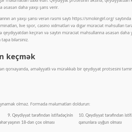
digər məlumatları daxil edin. Qeydiyyat prosesinin əksinə, qeydiyyatdan 
na əsasən daha yaxşı şans verir.
ının ən yaxşı şansı verən rəsmi saytı https://smokingirl.org/ saytında
 təminatları, live spor, casino xidmətləri və digər müraciət məhsulları tə
nə qeydiyyatdan keçirən və saytın müraciət məhsullarına əsasən daha 
tapa bilərsiniz.
an keçmək
ən qorxayanda, əməliyyatlı və mürəkkəb bir qeydiyyat protsesini təmin
oynamak olmaz. Formada məlumatları doldurun:
9. Qeydiyyat tərəfindən istifadəçinin
10. Qeydiyyat tərəfindən isti
əhər
yaşının 18-dən çox olması
qanunlara uyğun olması