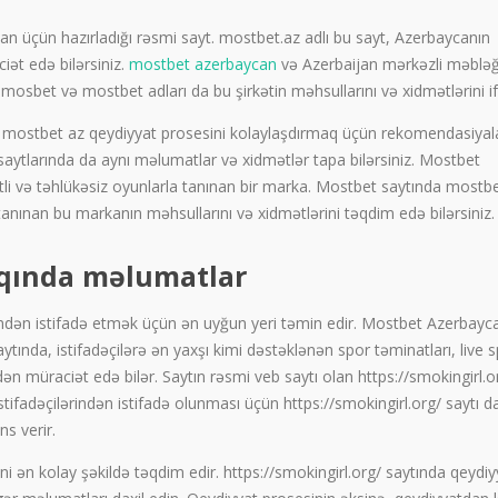
n üçün hazırladığı rəsmi sayt. mostbet.az adlı bu sayt, Azerbaycanın
iət edə bilərsiniz.
mostbet azerbaycan
və Azerbaijan mərkəzli məbləğ
mosbet və mostbet adları da bu şirkətin məhsullarını və xidmətlərini if
ə mostbet az qeydiyyat prosesini kolaylaşdırmaq üçün rekomendasiyala
aytlarında da aynı məlumatlar və xidmətlər tapa bilərsiniz. Mostbet
i və təhlükəsiz oyunlarla tanınan bir marka. Mostbet saytında mostbet
anınan bu markanın məhsullarını və xidmətlərini təqdim edə bilərsiniz.
qqında məlumatlar
ndən istifadə etmək üçün ən uyğun yeri təmin edir. Mostbet Azerbayc
tında, istifadəçilərə ən yaxşı kimi dəstəklənən spor təminatları, live s
ən müraciət edə bilər. Saytın rəsmi veb saytı olan https://smokingirl.o
istifadəçilərindən istifadə olunması üçün https://smokingirl.org/ saytı 
s verir.
i ən kolay şəkildə təqdim edir. https://smokingirl.org/ saytında qeydiy