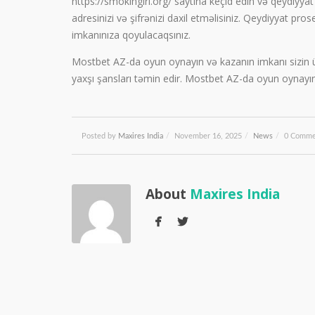
https://smokingirl.org/ saytına keçid edin və qeydiyyat
adresinizi və şifrənizi daxil etməlisiniz. Qeydiyyat 
imkanınıza qoyulacaqsınız.
Mostbet AZ-da oyun oynayın və kazanın imkanı sizin üç
yaxşı şansları təmin edir. Mostbet AZ-da oyun oynayın 
Posted by
Maxires India
/
November 16, 2025
/
News
/
0 Comme
About
Maxires India