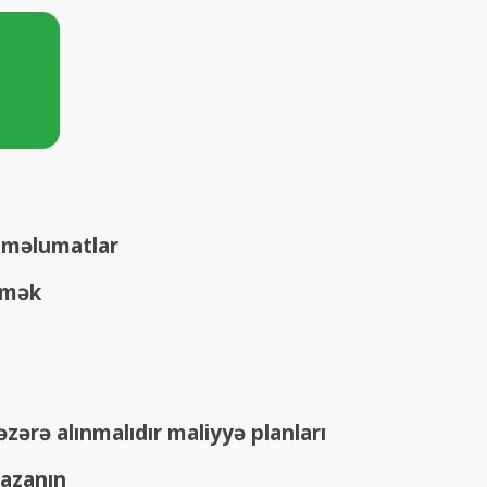
 məlumatlar
çmək
rə alınmalıdır maliyyə planları
azanın