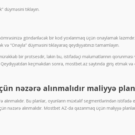
düyməsini tıklayın.
nömrəsinizə göndəriləcək bir kod yoxlanmaq üçün onaylamak lazımdır
k və “Onayla” düyməsini tıklayaraq qeydiyyatınızı tamamlayın.
rəkkəb bir protsesdir, lakin bu, istifadəçi məlumatlarının qorunması 
. Qeydiyyatdan keçməkdan sonra, mostbet.az saytında giriş etmək və
n nəzərə alınmalıdır maliyyə plan
alınmalıdır. Bu planlar, oyunların müxtəlif segmentlərindən istifadə 
üçün nəzərə alınmalıdır. Mostbet AZ-da qazanmaq üçün maliyyə planları