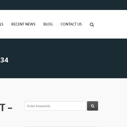
LS
RECENT NEWS
BLOG
CONTACT US
734
T –