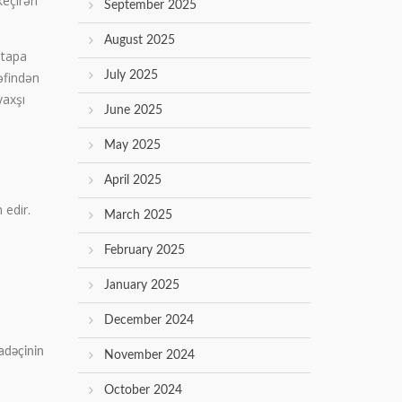
keçirən
September 2025
August 2025
 tapa
rəfindən
July 2025
yaxşı
June 2025
May 2025
April 2025
 edir.
March 2025
February 2025
January 2025
December 2024
fadəçinin
November 2024
October 2024