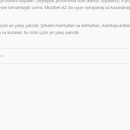
 prosesini başladın. Qeydiyyat prosesində sizin adınızı, soyadınızı, e-po
prosesini tamamlayıb sonra, Mostbet AZ-da oyun oynayaraq və kazanara
ün ən yaxşı şansdır. Şirkətin məhsulları və xidmətləri, Azerbaycanlıla
və kazanın, bu sizin üçün ən yaxşı şansdır.
nt