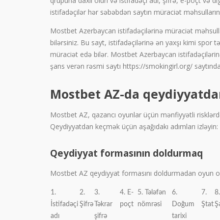
qrupuna daxil olun və istifadəçi adı, şifrə, e-poçt və 
istifadəçilər hər səbəbdən saytın müraciət məhsulları
Mostbet Azerbaycan istifadəçilərinə müraciət məhsullar
bilərsiniz. Bu sayt, istifadəçilərinə ən yaxşı kimi spor
müraciət edə bilər. Mostbet Azerbaycan istifadəçiləri
şans verən rəsmi saytı https://smokingirl.org/ saytında 
Mostbet AZ-da qeydiyyatd
Mostbet AZ, qazancı oyunlar üçün mənfiyyətli risklərd
Qeydiyyatdan keçmək üçün aşağıdakı adımları izləyin:
Qeydiyyat formasının doldurmaq
Mostbet AZ qeydiyyat formasını doldurmadan oyun 
1.
2.
3.
4. E-
5. Tələfən
6.
7.
8.
İstifadəçi
Şifrə
Təkrar
poçt
nömrəsi
Doğum
Ştat
Ş
adı
şifrə
tarixi