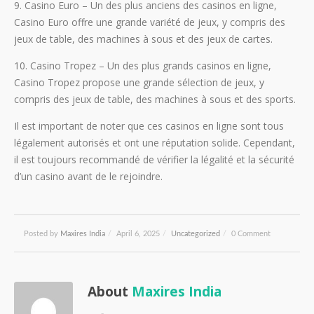
9. Casino Euro – Un des plus anciens des casinos en ligne,
Casino Euro offre une grande variété de jeux, y compris des
jeux de table, des machines à sous et des jeux de cartes.
10. Casino Tropez – Un des plus grands casinos en ligne,
Casino Tropez propose une grande sélection de jeux, y
compris des jeux de table, des machines à sous et des sports.
Il est important de noter que ces casinos en ligne sont tous
légalement autorisés et ont une réputation solide. Cependant,
il est toujours recommandé de vérifier la légalité et la sécurité
d’un casino avant de le rejoindre.
Posted by
Maxires India
/
April 6, 2025
/
Uncategorized
/
0 Comment
About
Maxires India