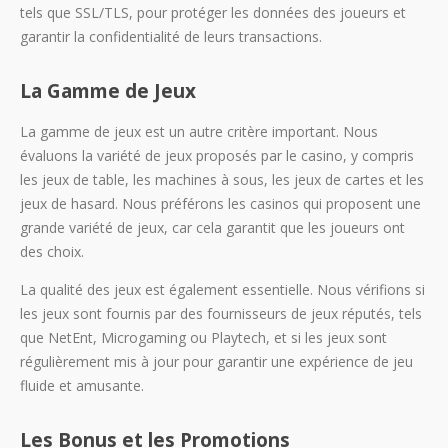
tels que SSL/TLS, pour protéger les données des joueurs et
garantir la confidentialité de leurs transactions.
La Gamme de Jeux
La gamme de jeux est un autre critère important. Nous
évaluons la variété de jeux proposés par le casino, y compris
les jeux de table, les machines à sous, les jeux de cartes et les
jeux de hasard. Nous préférons les casinos qui proposent une
grande variété de jeux, car cela garantit que les joueurs ont
des choix.
La qualité des jeux est également essentielle. Nous vérifions si
les jeux sont fournis par des fournisseurs de jeux réputés, tels
que NetEnt, Microgaming ou Playtech, et si les jeux sont
régulièrement mis à jour pour garantir une expérience de jeu
fluide et amusante.
Les Bonus et les Promotions