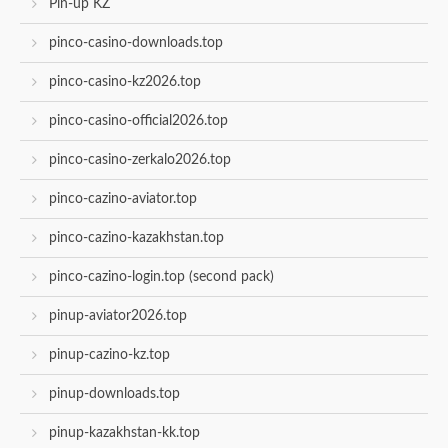
Pin-up KZ
pinco-casino-downloads.top
pinco-casino-kz2026.top
pinco-casino-official2026.top
pinco-casino-zerkalo2026.top
pinco-cazino-aviator.top
pinco-cazino-kazakhstan.top
pinco-cazino-login.top (second pack)
pinup-aviator2026.top
pinup-cazino-kz.top
pinup-downloads.top
pinup-kazakhstan-kk.top