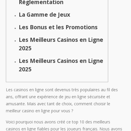
Réglementation
La Gamme de Jeux
Les Bonus et les Promotions
Les Meilleurs Casinos en Ligne
2025
Les Meilleurs Casinos en Ligne
2025
Les casinos en ligne sont devenus très populaires au fil des
ans, offrant une expérience de jeu en ligne sécurisée et
amusante. Mais avec tant de choix, comment choisir le
meilleur casino en ligne pour vous ?
Voici pourquoi nous avons créé ce top 10 des meilleurs
casinos en ligne fiables pour les joueurs français. Nous avons