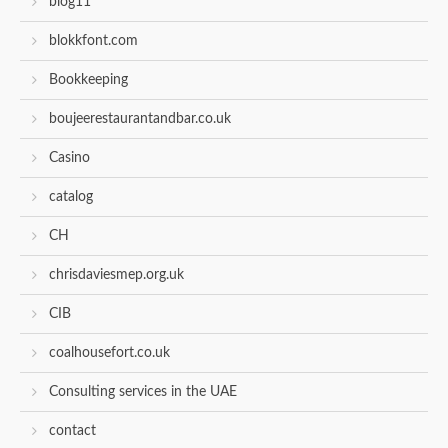
blog11
blokkfont.com
Bookkeeping
boujeerestaurantandbar.co.uk
Casino
catalog
CH
chrisdaviesmep.org.uk
CIB
coalhousefort.co.uk
Consulting services in the UAE
contact