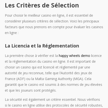
Les Critères de Sélection
Pour choisir le meilleur casino en ligne, il est essentiel de
considérer plusieurs critères de sélection. Voici les principaux
facteurs que nous prenons en compte pour évaluer les casinos
en ligne :
La Licencia et la Réglementation
La première chose à vérifier est la
happy wheels demo
licence
et la réglementation du casino en ligne. Il est important de
choisir un casino qui est licencié et réglementé par une
autorité de jeu reconnue, telle que l’Autorité des jeux de
France (ADF) ou la Malta Gaming Authority (MGA). Cela
garantit que le casino est soumis à des normes de jeu élevées
et que les joueurs sont protégés.
La sécurité est également un critère essentiel. Nous vérifions
si le casino en ligne utilise des protocoles de sécurité robustes,