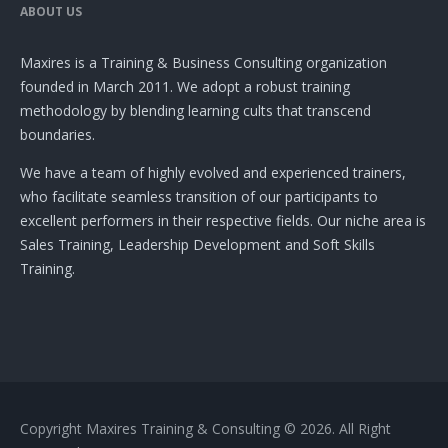
ABOUT US
Maxires is a Training & Business Consulting organization
founded in March 2011. We adopt a robust training
methodology by blending learning cults that transcend
boundaries.
We have a team of highly evolved and experienced trainers,
who facilitate seamless transition of our participants to
excellent performers in their respective fields. Our niche area is
Sales Training, Leadership Development and Soft Skills
Training.
Copyright Maxires Training & Consulting © 2026. All Right