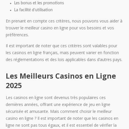
Les bonus et les promotions
La facilité d’utilisation
En prenant en compte ces critères, nous pouvons vous aider à
trouver le meilleur casino en ligne pour vos besoins et vos
préférences.
Il est important de noter que ces critères sont valables pour
les casinos en ligne français, mais peuvent varier en fonction
des réglementations et des lois applicables dans d’autres pays.
Les Meilleurs Casinos en Ligne
2025
Les casinos en ligne sont devenus très populaires ces
dernières années, offrant une expérience de jeu en ligne
sécurisée et amusante. Mais comment choisir le meilleur
casino en ligne ? Il est important de noter que les casinos en
ligne ne sont pas tous égaux, et il est essentiel de vérifier la