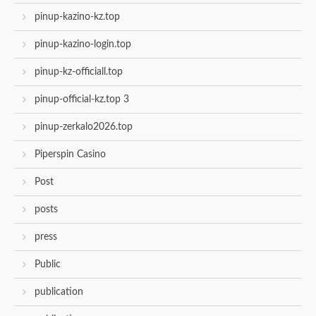
pinup-kazino-kz.top
pinup-kazino-login.top
pinup-kz-officiall.top
pinup-official-kz.top 3
pinup-zerkalo2026.top
Piperspin Casino
Post
posts
press
Public
publication