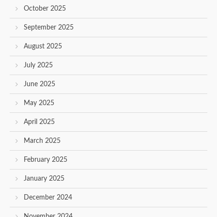
October 2025
September 2025
August 2025
July 2025
June 2025
May 2025
April 2025
March 2025
February 2025
January 2025
December 2024
November 2024