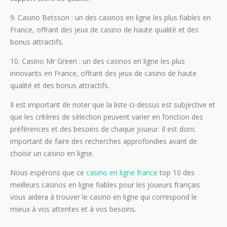
9. Casino Betsson : un des casinos en ligne les plus fiables en
France, offrant des jeux de casino de haute qualité et des
bonus attractifs.
10. Casino Mr Green : un des casinos en ligne les plus
innovants en France, offrant des jeux de casino de haute
qualité et des bonus attractifs.
Il est important de noter que la liste ci-dessus est subjective et
que les critères de sélection peuvent varier en fonction des
préférences et des besoins de chaque joueur. Il est donc
important de faire des recherches approfondies avant de
choisir un casino en ligne.
Nous espérons que ce
casino en ligne france
top 10 des
meilleurs casinos en ligne fiables pour les joueurs français
vous aidera à trouver le casino en ligne qui correspond le
mieux à vos attentes et à vos besoins.