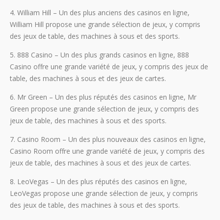
4. William Hill – Un des plus anciens des casinos en ligne,
William Hill propose une grande sélection de jeux, y compris
des jeux de table, des machines à sous et des sports.
5. 888 Casino – Un des plus grands casinos en ligne, 888
Casino offre une grande variété de jeux, y compris des jeux de
table, des machines à sous et des jeux de cartes.
6. Mr Green – Un des plus réputés des casinos en ligne, Mr
Green propose une grande sélection de jeux, y compris des
jeux de table, des machines à sous et des sports.
7. Casino Room – Un des plus nouveaux des casinos en ligne,
Casino Room offre une grande variété de jeux, y compris des
jeux de table, des machines à sous et des jeux de cartes.
8. LeoVegas – Un des plus réputés des casinos en ligne,
LeoVegas propose une grande sélection de jeux, y compris
des jeux de table, des machines à sous et des sports.