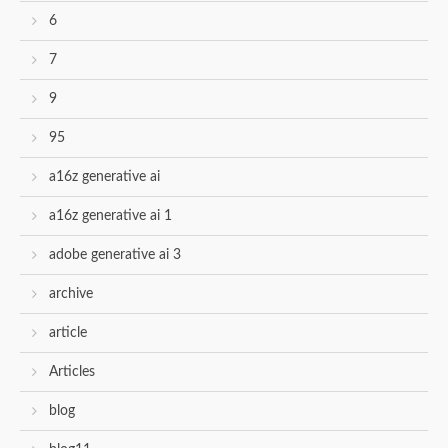
6
7
9
95
a16z generative ai
a16z generative ai 1
adobe generative ai 3
archive
article
Articles
blog