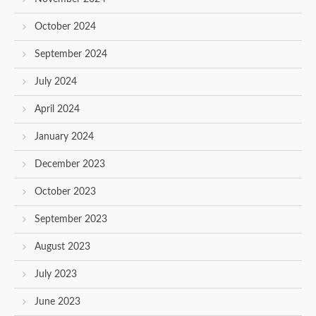
October 2024
September 2024
July 2024
April 2024
January 2024
December 2023
October 2023
September 2023
August 2023
July 2023
June 2023