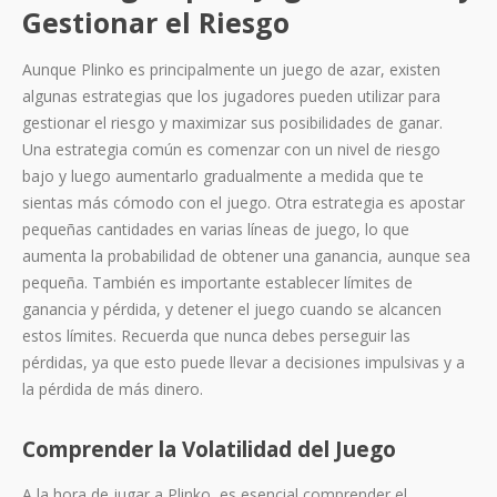
Gestionar el Riesgo
Aunque Plinko es principalmente un juego de azar, existen
algunas estrategias que los jugadores pueden utilizar para
gestionar el riesgo y maximizar sus posibilidades de ganar.
Una estrategia común es comenzar con un nivel de riesgo
bajo y luego aumentarlo gradualmente a medida que te
sientas más cómodo con el juego. Otra estrategia es apostar
pequeñas cantidades en varias líneas de juego, lo que
aumenta la probabilidad de obtener una ganancia, aunque sea
pequeña. También es importante establecer límites de
ganancia y pérdida, y detener el juego cuando se alcancen
estos límites. Recuerda que nunca debes perseguir las
pérdidas, ya que esto puede llevar a decisiones impulsivas y a
la pérdida de más dinero.
Comprender la Volatilidad del Juego
A la hora de jugar a Plinko, es esencial comprender el