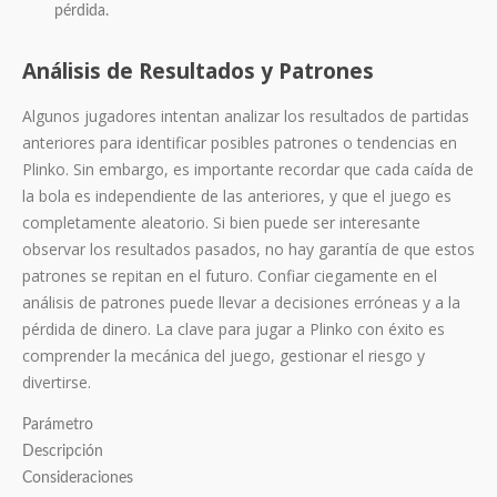
pérdida.
Análisis de Resultados y Patrones
Algunos jugadores intentan analizar los resultados de partidas
anteriores para identificar posibles patrones o tendencias en
Plinko. Sin embargo, es importante recordar que cada caída de
la bola es independiente de las anteriores, y que el juego es
completamente aleatorio. Si bien puede ser interesante
observar los resultados pasados, no hay garantía de que estos
patrones se repitan en el futuro. Confiar ciegamente en el
análisis de patrones puede llevar a decisiones erróneas y a la
pérdida de dinero. La clave para jugar a Plinko con éxito es
comprender la mecánica del juego, gestionar el riesgo y
divertirse.
Parámetro
Descripción
Consideraciones