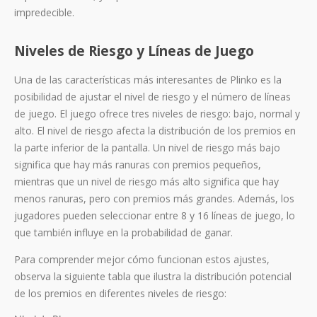
impredecible.
Niveles de Riesgo y Líneas de Juego
Una de las características más interesantes de Plinko es la
posibilidad de ajustar el nivel de riesgo y el número de líneas
de juego. El juego ofrece tres niveles de riesgo: bajo, normal y
alto. El nivel de riesgo afecta la distribución de los premios en
la parte inferior de la pantalla. Un nivel de riesgo más bajo
significa que hay más ranuras con premios pequeños,
mientras que un nivel de riesgo más alto significa que hay
menos ranuras, pero con premios más grandes. Además, los
jugadores pueden seleccionar entre 8 y 16 líneas de juego, lo
que también influye en la probabilidad de ganar.
Para comprender mejor cómo funcionan estos ajustes,
observa la siguiente tabla que ilustra la distribución potencial
de los premios en diferentes niveles de riesgo: