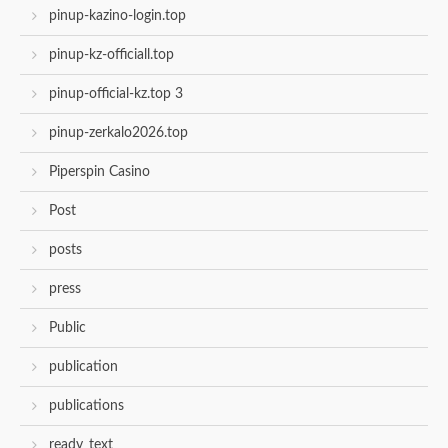
pinup-kazino-login.top
pinup-kz-officiall.top
pinup-official-kz.top 3
pinup-zerkalo2026.top
Piperspin Casino
Post
posts
press
Public
publication
publications
ready_text