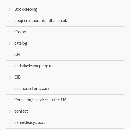
Bookkeeping
boujeerestaurantandbar.co.uk
Casino
catalog
CH
chrisdaviesmep.org.uk
CIB
coalhousefort.co.uk
Consulting services in the UAE
contact
danieldeasy.co.uk