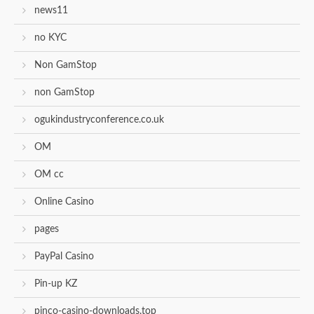
news11
no KYC
Non GamStop
non GamStop
ogukindustryconference.co.uk
OM
OM cc
Online Casino
pages
PayPal Casino
Pin-up KZ
pinco-casino-downloads.top