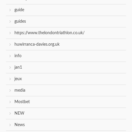
guide
guides
https://www.thelondontriathlon.co.uk/
huwirranca-davies.org.uk
info
jan1
jeux
media
Mostbet
NEW
News