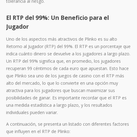
tolerancia al riesgo.
El RTP del 99%: Un Beneficio para el
Jugador
Uno de los aspectos más atractivos de Plinko es su alto
Retorno al Jugador (RTP) del 99%. El RTP es un porcentaje que
indica cuánto dinero se devuelve a los jugadores a largo plazo.
Un RTP del 99% significa que, en promedio, los jugadores
recuperan 99 céntimos de cada euro que apuestan. Esto hace
que Plinko sea uno de los juegos de casino con el RTP más
alto del mercado, lo que lo convierte en una opción muy
atractiva para los jugadores que buscan maximizar sus
posibilidades de ganar. Es importante recordar que el RTP es
una medida estadística a largo plazo, y los resultados
individuales pueden variar.
A continuación, se presenta un listado con diferentes factores
que influyen en el RTP de Plinko: