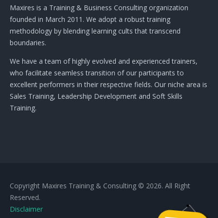
Maxires is a Training & Business Consulting organization
founded in March 2011. We adopt a robust training
methodology by blending learning cults that transcend
boundaries.
We have a team of highly evolved and experienced trainers,
who facilitate seamless transition of our participants to
excellent performers in their respective fields. Our niche area is
Sales Training, Leadership Development and Soft Skills
Training.
Copyright Maxires Training & Consulting © 2026. All Right
Reserved.
Disclaimer