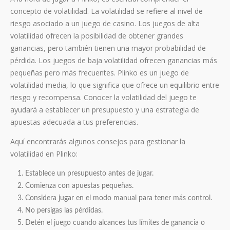
concepto de volatilidad. La volatilidad se refiere al nivel de
riesgo asociado a un juego de casino. Los juegos de alta
volatilidad ofrecen la posibilidad de obtener grandes
ganancias, pero también tienen una mayor probabilidad de
pérdida. Los juegos de baja volatilidad ofrecen ganancias más
pequeñas pero más frecuentes. Plinko es un juego de
volatilidad media, lo que significa que ofrece un equilibrio entre
riesgo y recompensa. Conocer la volatilidad del juego te
ayudará a establecer un presupuesto y una estrategia de
apuestas adecuada a tus preferencias.
Aquí encontrarás algunos consejos para gestionar la
volatilidad en Plinko:
Establece un presupuesto antes de jugar.
Comienza con apuestas pequeñas.
Considera jugar en el modo manual para tener más control.
No persigas las pérdidas.
Detén el juego cuando alcances tus límites de ganancia o