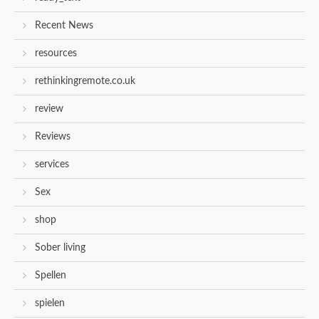
Recent News
resources
rethinkingremote.co.uk
review
Reviews
services
Sex
shop
Sober living
Spellen
spielen