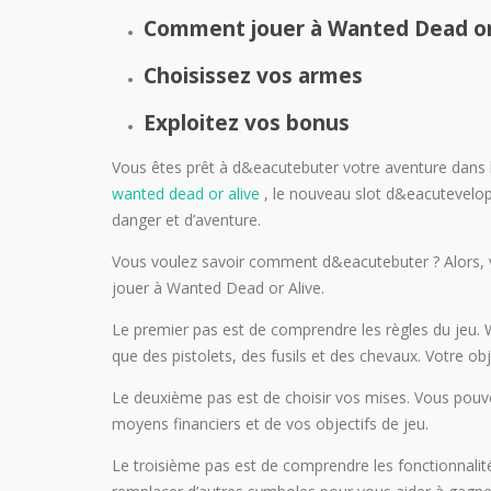
Comment jouer à Wanted Dead or A
Choisissez vos armes
Exploitez vos bonus
Vous êtes prêt à d&eacutebuter votre aventure dans 
wanted dead or alive
, le nouveau slot d&eacutevel
danger et d’aventure.
Vous voulez savoir comment d&eacutebuter ? Alors, 
jouer à Wanted Dead or Alive.
Le premier pas est de comprendre les règles du jeu. 
que des pistolets, des fusils et des chevaux. Votre ob
Le deuxième pas est de choisir vos mises. Vous pouve
moyens financiers et de vos objectifs de jeu.
Le troisième pas est de comprendre les fonctionnalité