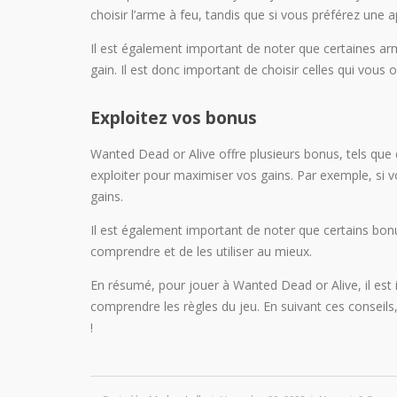
choisir l’arme à feu, tandis que si vous préférez une 
Il est également important de noter que certaines ar
gain. Il est donc important de choisir celles qui vous 
Exploitez vos bonus
Wanted Dead or Alive offre plusieurs bonus, tels que d
exploiter pour maximiser vos gains. Par exemple, si v
gains.
Il est également important de noter que certains bonu
comprendre et de les utiliser au mieux.
En résumé, pour jouer à Wanted Dead or Alive, il est 
comprendre les règles du jeu. En suivant ces consei
!