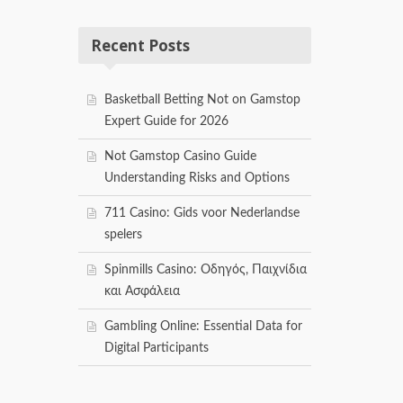
Recent Posts
Basketball Betting Not on Gamstop
Expert Guide for 2026
Not Gamstop Casino Guide
Understanding Risks and Options
711 Casino: Gids voor Nederlandse
spelers
Spinmills Casino: Οδηγός, Παιχνίδια
και Ασφάλεια
Gambling Online: Essential Data for
Digital Participants