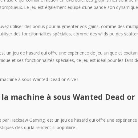
s somptueux. Le jeu est également équipé d’une bande-son dynamique
uvez utiliser des bonus pour augmenter vos gains, comme des multip
iliser des fonctionnalités spéciales, comme des wilds ou des scatter
t un jeu de hasard qui offre une expérience de jeu unique et excitan
ue et ses fonctionnalités spéciales, ce jeu est idéal pour les fans d
a machine à sous Wanted Dead or Alive !
de la machine à sous Wanted Dead or
 par Hacksaw Gaming, est un jeu de hasard qui offre une expérience
tiques clés qui la rendent si populaire :