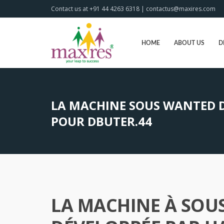
Contact us at +91 44 4263 6318 | contactus@maxires.com
HOME
ABOUT US
D
LA MACHINE SOUS WANTED D
POUR DBUTER.44
LA MACHINE À SOU