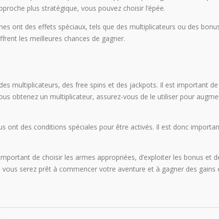
approche plus stratégique, vous pouvez choisir l’épée.
mes ont des effets spéciaux, tels que des multiplicateurs ou des bonu
offrent les meilleures chances de gagner.
es multiplicateurs, des free spins et des jackpots. Il est important de
ous obtenez un multiplicateur, assurez-vous de le utiliser pour augme
s ont des conditions spéciales pour être activés. Il est donc importan
important de choisir les armes appropriées, d’exploiter les bonus et d
ls, vous serez prêt à commencer votre aventure et à gagner des gain