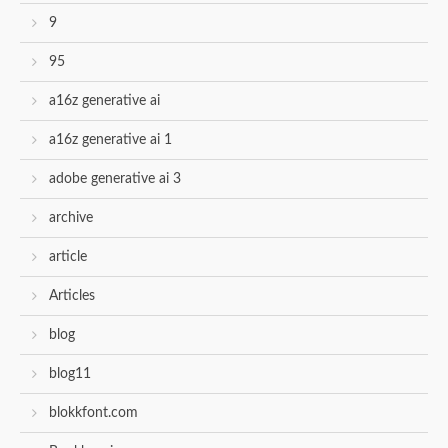
9
95
a16z generative ai
a16z generative ai 1
adobe generative ai 3
archive
article
Articles
blog
blog11
blokkfont.com