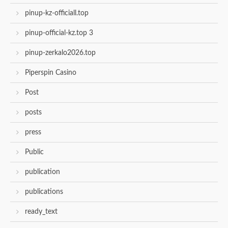
pinup-kz-officiall.top
pinup-official-kz.top 3
pinup-zerkalo2026.top
Piperspin Casino
Post
posts
press
Public
publication
publications
ready_text