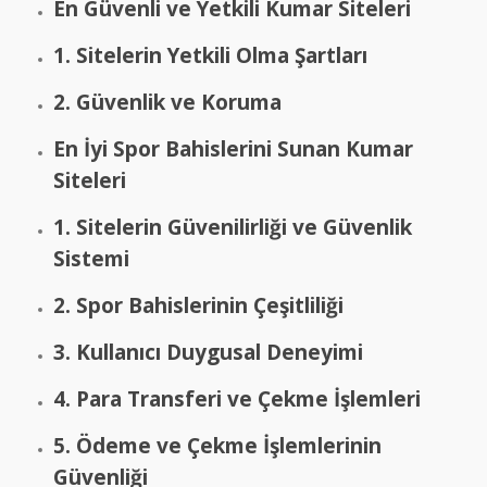
En Güvenli ve Yetkili Kumar Siteleri
1. Sitelerin Yetkili Olma Şartları
2. Güvenlik ve Koruma
En İyi Spor Bahislerini Sunan Kumar
Siteleri
1. Sitelerin Güvenilirliği ve Güvenlik
Sistemi
2. Spor Bahislerinin Çeşitliliği
3. Kullanıcı Duygusal Deneyimi
4. Para Transferi ve Çekme İşlemleri
5. Ödeme ve Çekme İşlemlerinin
Güvenliği