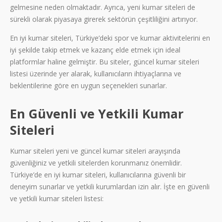
gelmesine neden olmaktadır. Ayrıca, yeni kumar siteleri de
sürekli olarak piyasaya girerek sektörün çeşitliliğini artırıyor.
En iyi kumar siteleri, Türkiye’deki spor ve kumar aktivitelerini en
iyi şekilde takip etmek ve kazanç elde etmek için ideal
platformlar haline gelmiştir. Bu siteler, güncel kumar siteleri
listesi üzerinde yer alarak, kullanıcıların ihtiyaçlarına ve
beklentilerine göre en uygun seçenekleri sunarlar.
En Güvenli ve Yetkili Kumar
Siteleri
Kumar siteleri yeni ve güncel kumar siteleri arayışında
güvenliğiniz ve yetkili sitelerden korunmanız önemlidir.
Türkiye’de en iyi kumar siteleri, kullanıcılarına güvenli bir
deneyim sunarlar ve yetkili kurumlardan izin alır. İşte en güvenli
ve yetkili kumar siteleri listesi: