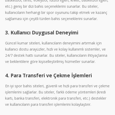
basketbol, tenis, voleybol, futbol ligleri, kriket, basketbol ligleri,
etc.) geniş bir dizi bahis seçeneklerini sunarlar. Bu siteler,
kullanıcıların herhangi bir spor oyununu takip etmek ve kazanç
sağlaması için çeşitli türden bahis seçeneklerini sunarlar.
3. Kullanıcı Duygusal Deneyimi
Güncel kumar siteleri, kullanıcıların deneyimini artırmak için
kullanıcı dostu arayüzler, hızlı ve kolay kullanımlı sistemler, ve
24/7 destek hattı sunarlar. Bu siteler, kullanıcıların ihtiyaçlarına
ve beklentilere göre kişiselleştirilmiş hizmetler sunarlar.
4. Para Transferi ve Çekme İşlemleri
En iyi spor bahis siteleri, güvenli ve hızlı para transferi ve çekme
işlemlerini sağlarlar. Bu siteler, farklı ödeme yöntemleri (kredi
kartı, banka transferi, elektronik para transferi, etc.) destekler
ve kullanıcıların para transferi işlemlerini kolaylaştırır.