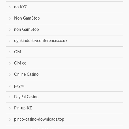
no KYC
Non GamStop
non GamStop
ogukindustryconference.co.uk
OM
OM cc
Online Casino
pages
PayPal Casino
Pin-up KZ
pinco-casino-downloads.top