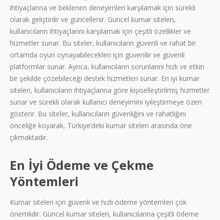
ihtiyaçlarına ve beklenen deneyimleri karşılamak için sürekli
olarak geliştirilir ve güncellenir. Güncel kumar siteleri,
kullanıcıların ihtiyaçlarını karşılamak için çeşitli özellikler ve
hizmetler sunar. Bu siteler, kullanıcıların güvenli ve rahat bir
ortamda oyun oynayabilecekleri için güvenilir ve güvenli
platformlar sunar. Ayrıca, kullanıcıların sorunlarını hızlı ve etkin
bir şekilde çözebileceği destek hizmetleri sunar. En iyi kumar
siteleri, kullanıcıların ihtiyaçlarına göre kişiselleştirilmiş hizmetler
sunar ve sürekli olarak kullanıcı deneyimini iyileştirmeye özen
gösterir. Bu siteler, kullanıcıların güvenliğini ve rahatlığını
önceliğe koyarak, Türkiye’deki kumar siteleri arasında öne
çıkmaktadır.
En İyi Ödeme ve Çekme
Yöntemleri
Kumar siteleri için güvenli ve hızlı ödeme yöntemleri çok
önemlidir. Güncel kumar siteleri, kullanıcılarına çeşitli ödeme