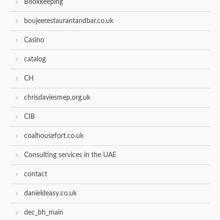
Bookkeeping
boujeerestaurantandbar.co.uk
Casino
catalog
CH
chrisdaviesmep.org.uk
CIB
coalhousefort.co.uk
Consulting services in the UAE
contact
danieldeasy.co.uk
dec_bh_main