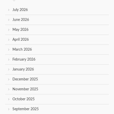
July 2026
June 2026
May 2026
April 2026
March 2026
February 2026
January 2026
December 2025
November 2025
October 2025
September 2025