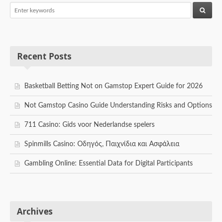
Recent Posts
Basketball Betting Not on Gamstop Expert Guide for 2026
Not Gamstop Casino Guide Understanding Risks and Options
711 Casino: Gids voor Nederlandse spelers
Spinmills Casino: Οδηγός, Παιχνίδια και Ασφάλεια
Gambling Online: Essential Data for Digital Participants
Archives