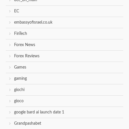
dec_bh_main
EC
embassyofisrael.co.uk
FinTech
Forex News
Forex Reviews
Games
gaming
giochi
gioco
google bard ai launch date 1
Grandpashabet