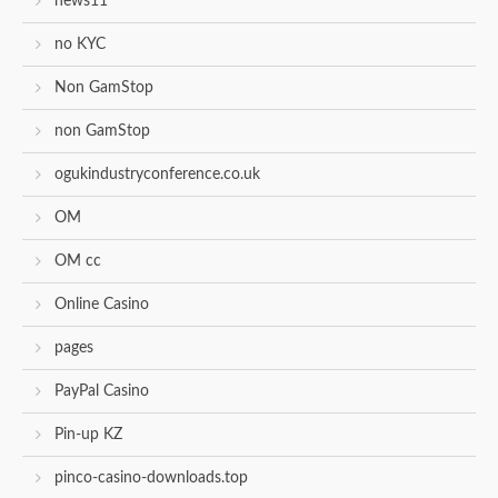
news11
no KYC
Non GamStop
non GamStop
ogukindustryconference.co.uk
OM
OM cc
Online Casino
pages
PayPal Casino
Pin-up KZ
pinco-casino-downloads.top