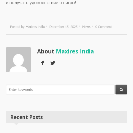
и получать удовольствие от игры!
Posted by
Maxires India
/
December 15, 2025
/
News
/
0 Comment
About
Maxires India
Recent Posts