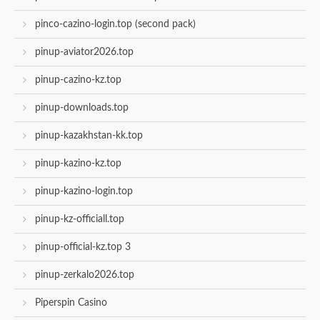
pinco-cazino-login.top (second pack)
pinup-aviator2026.top
pinup-cazino-kz.top
pinup-downloads.top
pinup-kazakhstan-kk.top
pinup-kazino-kz.top
pinup-kazino-login.top
pinup-kz-officiall.top
pinup-official-kz.top 3
pinup-zerkalo2026.top
Piperspin Casino