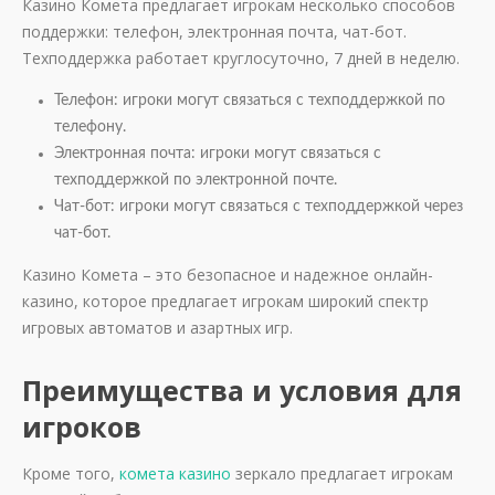
Казино Комета предлагает игрокам несколько способов
поддержки: телефон, электронная почта, чат-бот.
Техподдержка работает круглосуточно, 7 дней в неделю.
Телефон: игроки могут связаться с техподдержкой по
телефону.
Электронная почта: игроки могут связаться с
техподдержкой по электронной почте.
Чат-бот: игроки могут связаться с техподдержкой через
чат-бот.
Казино Комета – это безопасное и надежное онлайн-
казино, которое предлагает игрокам широкий спектр
игровых автоматов и азартных игр.
Преимущества и условия для
игроков
Кроме того,
комета казино
зеркало предлагает игрокам