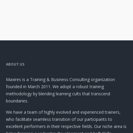
ABOUT US
Maxires is a Training & Business Consulting organization
founded in March 2011. We adopt a robust training
methodology by blending learning cults that transcend
boundaries.
We have a team of highly evolved and experienced trainers,
who facilitate seamless transition of our participants to
excellent performers in their respective fields. Our niche area is