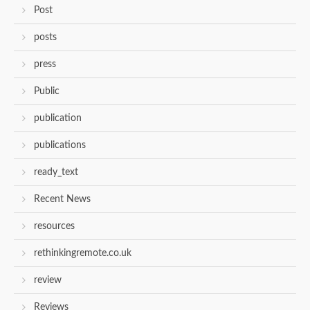
Post
posts
press
Public
publication
publications
ready_text
Recent News
resources
rethinkingremote.co.uk
review
Reviews