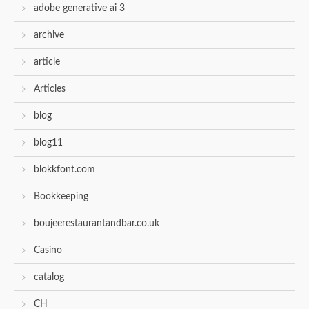
adobe generative ai 3
archive
article
Articles
blog
blog11
blokkfont.com
Bookkeeping
boujeerestaurantandbar.co.uk
Casino
catalog
CH