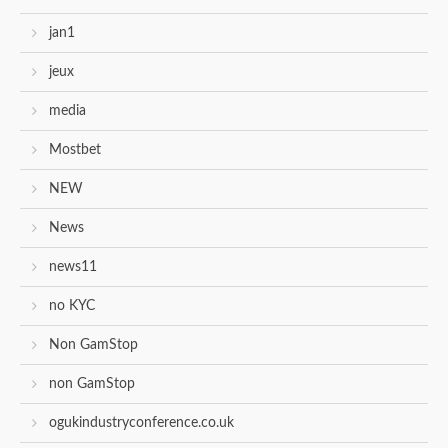
jan1
jeux
media
Mostbet
NEW
News
news11
no KYC
Non GamStop
non GamStop
ogukindustryconference.co.uk