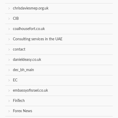
chrisdaviesmep.org.uk
CIB
coalhousefort.co.uk
Consulting services in the UAE
contact
danieldeasy.co.uk
dec_bh_main
EC
embassyofisrael.co.uk
FinTech
Forex News