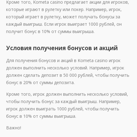
Кроме того, Kometa casino предлагает акции для игроков,
которые играют в рулетку или покер. Например, игрок,
который играет в рулетку, может получать бонусы за
каждый выигрыш. Если игрок выиграет 1000 рублей, он
получит бонус в 10% от суммы выигрыша.
Условия получения бонусов и акций
Для получения бонусов и акций в Kometa casino игрок
должен выполнить несколько условий. Например, игрок
должен сделать депозит в 50 000 рублей, чтобы получить
бонус в 20% от суммы депозита.
Кроме того, игрок должен выполнить несколько условий,
чтобы получить бонус за каждый выигрыш. Например,
игрок должен выиграть 1000 рублей, чтобы получить
бонус в 10% от суммы выигрыша.
Важно!