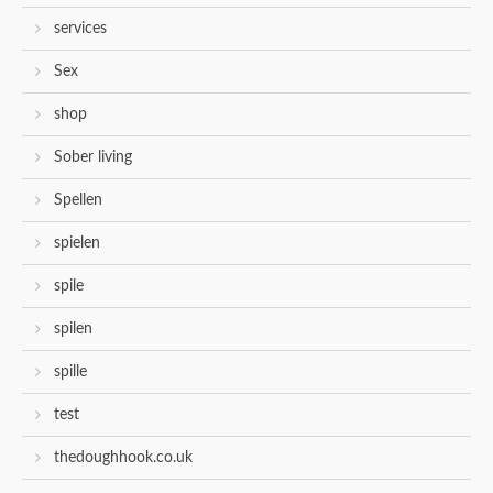
services
Sex
shop
Sober living
Spellen
spielen
spile
spilen
spille
test
thedoughhook.co.uk