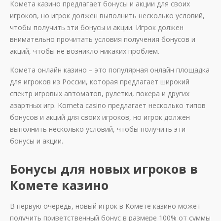
Комета казино предлагает бонусы и акции для своих
игроков, но игрок должен выполнить несколько условий,
чтобы получить эти бонусы и акции. Игрок должен
внимательно прочитать условия получения бонусов и
акций, чтобы не возникло никаких проблем.
Комета онлайн казино – это популярная онлайн площадка
для игроков из России, которая предлагает широкий
спектр игровых автоматов, рулетки, покера и других
азартных игр. Kometa casino предлагает несколько типов
бонусов и акций для своих игроков, но игрок должен
выполнить несколько условий, чтобы получить эти
бонусы и акции.
Бонусы для новых игроков в
Комете казино
В первую очередь, новый игрок в Комете казино может
получить приветственный бонус в размере 100% от суммы