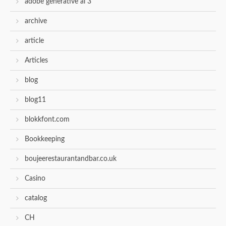
adobe generative ai 3
archive
article
Articles
blog
blog11
blokkfont.com
Bookkeeping
boujeerestaurantandbar.co.uk
Casino
catalog
CH