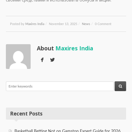
Posted by
Maxires India
/
November 13, 2025
/
News
/
0 Comment
About
Maxires India
Recent Posts
Basketball Betting Not on Gamstop Expert Guide for 2026