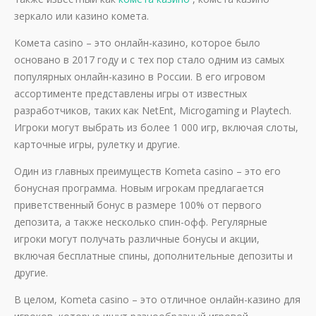
зеркало или казино комета.
Комета casino – это онлайн-казино, которое было
основано в 2017 году и с тех пор стало одним из самых
популярных онлайн-казино в России. В его игровом
ассортименте представлены игры от известных
разработчиков, таких как NetEnt, Microgaming и Playtech.
Игроки могут выбрать из более 1 000 игр, включая слоты,
карточные игры, рулетку и другие.
Один из главных преимуществ Kometa casino – это его
бонусная программа. Новым игрокам предлагается
приветственный бонус в размере 100% от первого
депозита, а также несколько спин-офф. Регулярные
игроки могут получать различные бонусы и акции,
включая бесплатные спины, дополнительные депозиты и
другие.
В целом, Kometa casino – это отличное онлайн-казино для