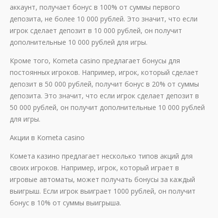
аккаунт, получает бонус в 100% от суммы первого
депозита, не более 10 000 рублей. Это значит, что если
игрок сделает депозит в 10 000 рублей, он получит
дополнительные 10 000 рублей для игры.
Кроме того, Kometa casino предлагает бонусы для
постоянных игроков. Например, игрок, который сделает
депозит в 50 000 рублей, получит бонус в 20% от суммы
депозита. Это значит, что если игрок сделает депозит в
50 000 рублей, он получит дополнительные 10 000 рублей
для игры.
Акции в Kometa casino
Комета казино предлагает несколько типов акций для
своих игроков. Например, игрок, который играет в
игровые автоматы, может получать бонусы за каждый
выигрыш. Если игрок выиграет 1000 рублей, он получит
бонус в 10% от суммы выигрыша.