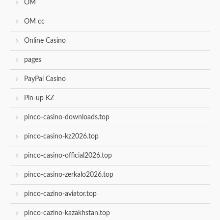
OM
OM cc
Online Casino
pages
PayPal Casino
Pin-up KZ
pinco-casino-downloads.top
pinco-casino-kz2026.top
pinco-casino-official2026.top
pinco-casino-zerkalo2026.top
pinco-cazino-aviator.top
pinco-cazino-kazakhstan.top