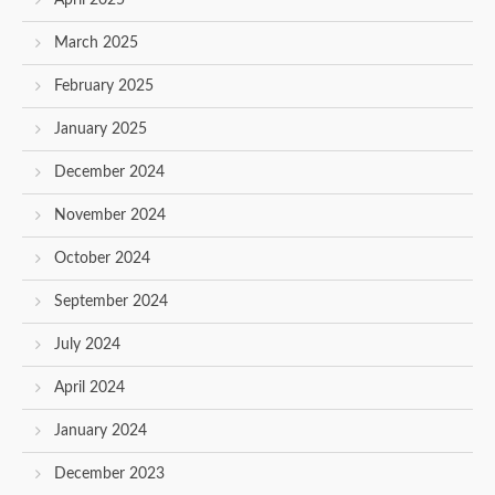
April 2025
March 2025
February 2025
January 2025
December 2024
November 2024
October 2024
September 2024
July 2024
April 2024
January 2024
December 2023