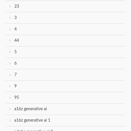
23
3
4
44
5
6
7
9
95
a16z generative ai
a16z generative ai 1