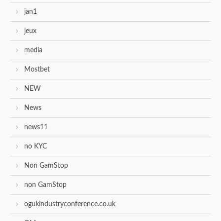
jan1
jeux
media
Mostbet
NEW
News
news11
no KYC
Non GamStop
non GamStop
ogukindustryconference.co.uk