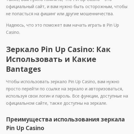
официальный сайт, и вам нужно быть осторожным, чтобы
не попасться на фишинг или другие мошенничества.
Надеюсь, что это поможет вам начать играть в Pin Up
Casino.
Зеркало Pin Up Casino: Как
Использовать и Какие
Вantages
Чтобы использовать зеркало Pin Up Casino, вам нужно
просто перейти по ссылке на зеркало и авторизоваться,
используя свои логин и пароль. Все функции, доступные на
официальном сайте, также доступны на зеркале.
Преимущества использования зеркала
Pin Up Casino