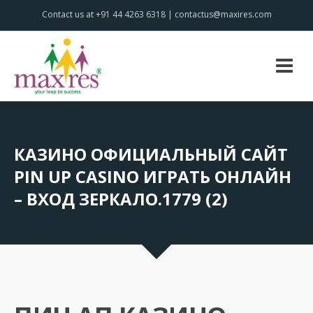
Contact us at +91 44 4263 6318 | contactus@maxires.com
КАЗИНО ОФИЦИАЛЬНЫЙ САЙТ
PIN UP CASINO ИГРАТЬ ОНЛАЙН
– ВХОД ЗЕРКАЛО.1779 (2)