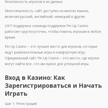
безопасность игроков и их данных.
Многоязычность: сайт доступен на многих языках,
включая русский, английский, немецкий и другие.
24/7 поддержка: команда поддержки Pin Up Casino
работает круглосуточно, чтобы помочь игрокам в любое
время.
Pin Up Casino – это лучшее место для игроков, которые
ищут развлекательные игры и комфортную игру.
Официальный сайт Pin Up Casino – это место, где игроки
могут найти все, что им нужно для успешной игры.
Вход в Казино: Как
Зарегистрироваться и Начать
Играть
Шаг 1: Регистрация