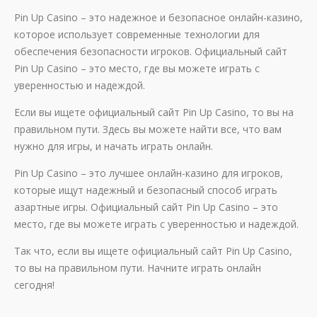
Pin Up Casino – это надежное и безопасное онлайн-казино,
которое использует современные технологии для
обеспечения безопасности игроков. Официальный сайт
Pin Up Casino – это место, где вы можете играть с
уверенностью и надеждой.
Если вы ищете официальный сайт Pin Up Casino, то вы на
правильном пути. Здесь вы можете найти все, что вам
нужно для игры, и начать играть онлайн.
Pin Up Casino – это лучшее онлайн-казино для игроков,
которые ищут надежный и безопасный способ играть
азартные игры. Официальный сайт Pin Up Casino – это
место, где вы можете играть с уверенностью и надеждой.
Так что, если вы ищете официальный сайт Pin Up Casino,
то вы на правильном пути. Начните играть онлайн
сегодня!