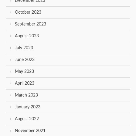
December 2023
October 2023
September 2023
August 2023
July 2023
June 2023
May 2023
April 2023
March 2023
January 2023
August 2022
November 2021