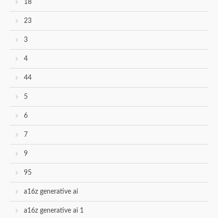
18
23
3
4
44
5
6
7
9
95
a16z generative ai
a16z generative ai 1