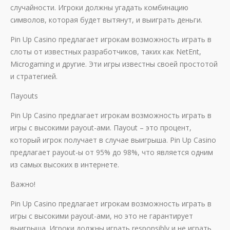
случайности. Игроки должны угадать комбинацию
символов, которая будет вытянут, и выиграть деньги.
Pin Up Casino предлагает игрокам возможность играть в
слоты от известных разработчиков, таких как NetEnt,
Microgaming и другие. Эти игры известны своей простотой
и стратегией.
Пayouts
Pin Up Casino предлагает игрокам возможность играть в
игры с высокими payout-ами. Пayout – это процент,
который игрок получает в случае выигрыша. Pin Up Casino
предлагает payout-ы от 95% до 98%, что является одним
из самых высоких в интернете.
Важно!
Pin Up Casino предлагает игрокам возможность играть в
игры с высокими payout-ами, но это не гарантирует
выигрыша. Игроки должны играть responsibly и не играть