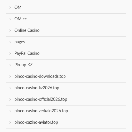
OM
OM cc
Online Casino
pages
PayPal Casino
Pin-up KZ
pinco-casino-downloads.top
pinco-casino-kz2026.top
pinco-casino-official2026.top
pinco-casino-zerkalo2026.top
pinco-cazino-aviator.top