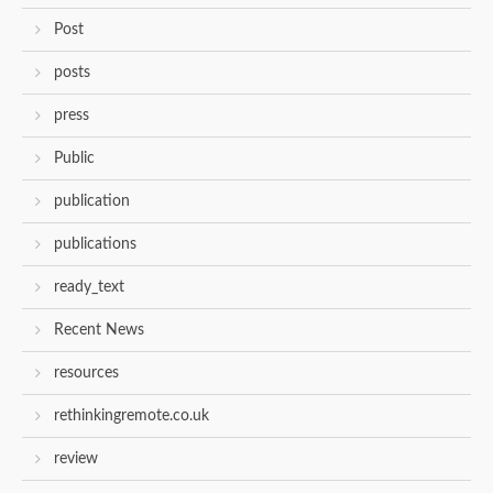
Post
posts
press
Public
publication
publications
ready_text
Recent News
resources
rethinkingremote.co.uk
review