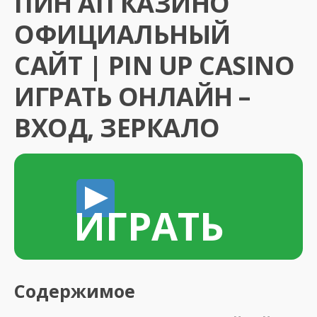
ПИН АП КАЗИНО
ОФИЦИАЛЬНЫЙ
САЙТ | PIN UP CASINO
ИГРАТЬ ОНЛАЙН –
ВХОД, ЗЕРКАЛО
ИГРАТЬ
Содержимое