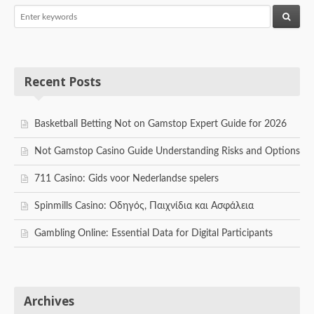
Recent Posts
Basketball Betting Not on Gamstop Expert Guide for 2026
Not Gamstop Casino Guide Understanding Risks and Options
711 Casino: Gids voor Nederlandse spelers
Spinmills Casino: Οδηγός, Παιχνίδια και Ασφάλεια
Gambling Online: Essential Data for Digital Participants
Archives