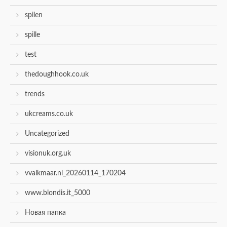
spilen
spille
test
thedoughhook.co.uk
trends
ukcreams.co.uk
Uncategorized
visionuk.org.uk
vvalkmaar.nl_20260114_170204
www.blondis.it_5000
Новая папка