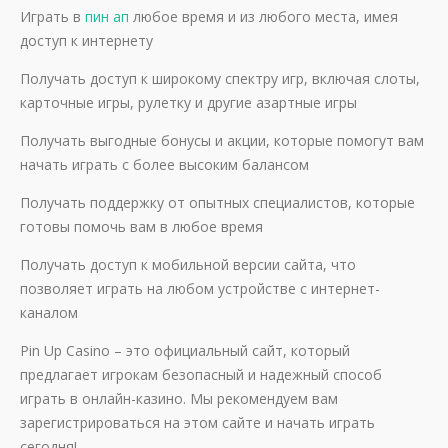
Играть в
пин ап
любое время и из любого места, имея
доступ к интернету
Получать доступ к широкому спектру игр, включая слоты,
карточные игры, рулетку и другие азартные игры
Получать выгодные бонусы и акции, которые помогут вам
начать играть с более высоким балансом
Получать поддержку от опытных специалистов, которые
готовы помочь вам в любое время
Получать доступ к мобильной версии сайта, что
позволяет играть на любом устройстве с интернет-
каналом
Pin Up Casino – это официальный сайт, который
предлагает игрокам безопасный и надежный способ
играть в онлайн-казино. Мы рекомендуем вам
зарегистрироваться на этом сайте и начать играть
сегодня!