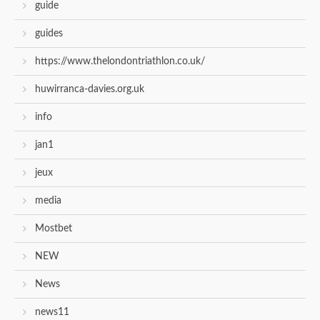
guide
guides
https://www.thelondontriathlon.co.uk/
huwirranca-davies.org.uk
info
jan1
jeux
media
Mostbet
NEW
News
news11