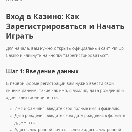
Вход в Казино: Как
Зарегистрироваться и Начать
Играть
Для начала, вам нужно открыть официальный сайт Pin Up
Casino и кликнуть на кнопку “Зарегистрироваться”.
Шаг 1: Введение данных
В первой форме регистрации вам нужно ввести свои
личные данные, такие как имя, фамилия, дата рождения и
адрес электронной почты.
Имя и фамилия: введите свои полные имя и фамилию.
Дата рождения: введите свою дату рождения в формате
дд.мм.гггг.
Адрес электронной почты: введите адрес электронной