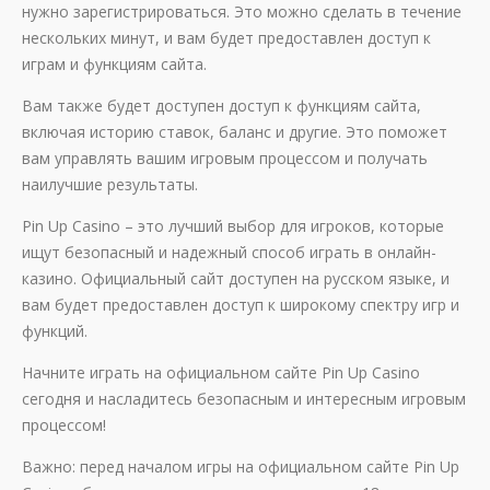
нужно зарегистрироваться. Это можно сделать в течение
нескольких минут, и вам будет предоставлен доступ к
играм и функциям сайта.
Вам также будет доступен доступ к функциям сайта,
включая историю ставок, баланс и другие. Это поможет
вам управлять вашим игровым процессом и получать
наилучшие результаты.
Pin Up Casino – это лучший выбор для игроков, которые
ищут безопасный и надежный способ играть в онлайн-
казино. Официальный сайт доступен на русском языке, и
вам будет предоставлен доступ к широкому спектру игр и
функций.
Начните играть на официальном сайте Pin Up Casino
сегодня и насладитесь безопасным и интересным игровым
процессом!
Важно: перед началом игры на официальном сайте Pin Up