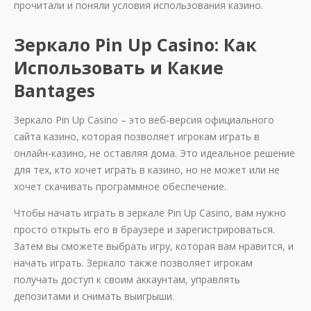
прочитали и поняли условия использования казино.
Зеркало Pin Up Casino: Как
Использовать и Какие
Вantages
Зеркало Pin Up Casino – это веб-версия официального
сайта казино, которая позволяет игрокам играть в
онлайн-казино, не оставляя дома. Это идеальное решение
для тех, кто хочет играть в казино, но не может или не
хочет скачивать программное обеспечение.
Чтобы начать играть в зеркале Pin Up Casino, вам нужно
просто открыть его в браузере и зарегистрироваться.
Затем вы сможете выбрать игру, которая вам нравится, и
начать играть. Зеркало также позволяет игрокам
получать доступ к своим аккаунтам, управлять
депозитами и снимать выигрыши.