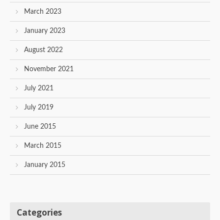
March 2023
January 2023
August 2022
November 2021
July 2021
July 2019
June 2015
March 2015
January 2015
Categories