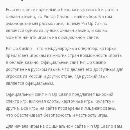
Если вы ищете надежный и безопасный способ играть в
онлайн-казино, то Pin Up Casino – ваш выбор. В этом
руководстве мы рассмотрим, почему Pin Up Casino
является одним из лучших онлайн-казино, и как вы
можете начать играть на официальном сайте.
Pin Up Casino – это международный оператор, который
предлагает игрокам из многих стран возможность играть
в онлайн-казино. Официальный сайт Pin Up Casino
доступен на русском языке, что делает его доступным для
игроков из России и других стран, где русский язык
является официальным.
Официальный сайт Pin Up Casino предлагает широкий
спектр игр, включая слоты, карточные игры, рулетку и
другие. Все игры на сайте проверены и лицензированы,
что обеспечивает безопасность и честность игры.
Для начала игры на официальном сайте Pin Up Casino вам