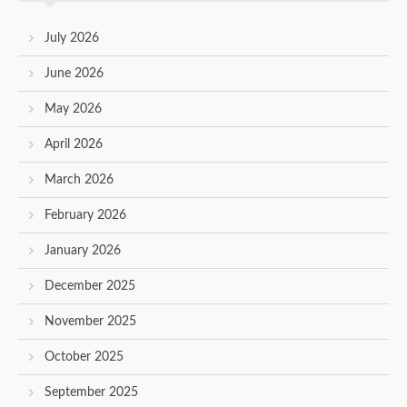
July 2026
June 2026
May 2026
April 2026
March 2026
February 2026
January 2026
December 2025
November 2025
October 2025
September 2025