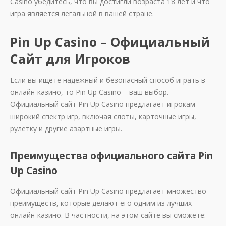
Casino убедитесь, что вы достигли возраста 18 лет и что
игра является легальной в вашей стране.
Pin Up Casino – Официальный
Сайт для Игроков
Если вы ищете надежный и безопасный способ играть в
онлайн-казино, то Pin Up Casino – ваш выбор.
Официальный сайт Pin Up Casino предлагает игрокам
широкий спектр игр, включая слоты, карточные игры,
рулетку и другие азартные игры.
Преимущества официального сайта Pin
Up Casino
Официальный сайт Pin Up Casino предлагает множество
преимуществ, которые делают его одним из лучших
онлайн-казино. В частности, на этом сайте вы сможете: