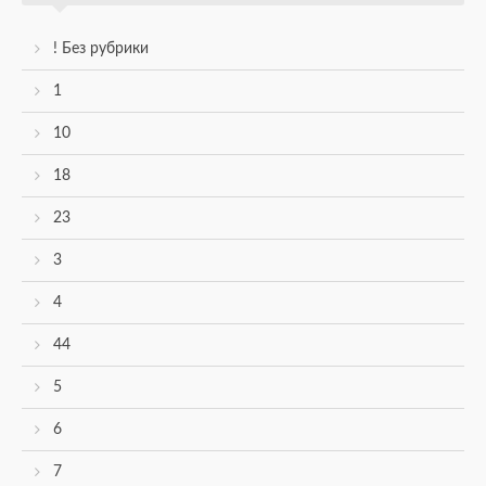
! Без рубрики
1
10
18
23
3
4
44
5
6
7