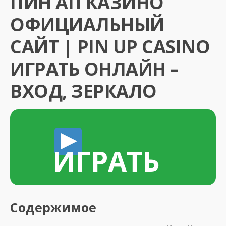
ПИН АП КАЗИНО
ОФИЦИАЛЬНЫЙ
САЙТ | PIN UP CASINO
ИГРАТЬ ОНЛАЙН –
ВХОД, ЗЕРКАЛО
ИГРАТЬ
Содержимое