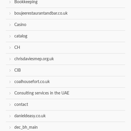
Bookkeeping
boujeerestaurantandbar.co.uk
Casino
catalog
CH
chrisdaviesmep.org.uk
CIB
coalhousefort.co.uk
Consulting services in the UAE
contact
danieldeasy.co.uk
dec_bh_main