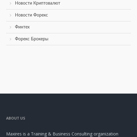
Новости Криптовалют
Новости Форекс
Финтех
Форекс Брокеры
ABOUT US
Maxires is a Training & Business Consulting organization