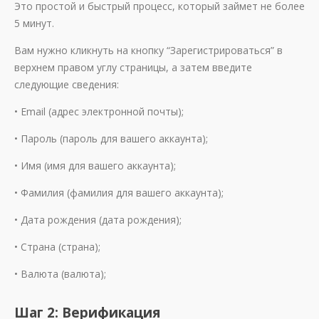
Это простой и быстрый процесс, который займет не более
5 минут.
Вам нужно кликнуть на кнопку “Зарегистрироваться” в
верхнем правом углу страницы, а затем введите
следующие сведения:
• Email (адрес электронной почты);
• Пароль (пароль для вашего аккаунта);
• Имя (имя для вашего аккаунта);
• Фамилия (фамилия для вашего аккаунта);
• Дата рождения (дата рождения);
• Страна (страна);
• Валюта (валюта);
Шаг 2: Верификация