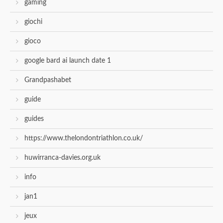
gaming
giochi
gioco
google bard ai launch date 1
Grandpashabet
guide
guides
https://www.thelondontriathlon.co.uk/
huwirranca-davies.org.uk
info
jan1
jeux