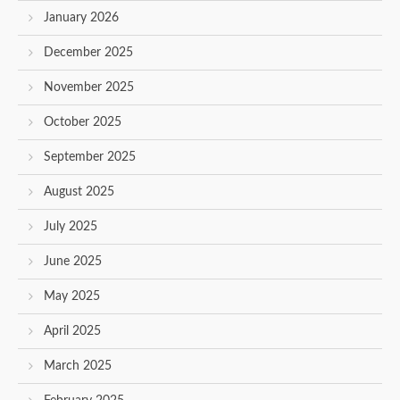
January 2026
December 2025
November 2025
October 2025
September 2025
August 2025
July 2025
June 2025
May 2025
April 2025
March 2025