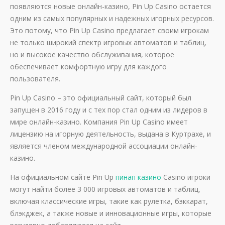
появляются новые онлайн-казино, Pin Up Casino остается
одним из самых популярных и надежных игорных ресурсов.
Это потому, что Pin Up Casino предлагает своим игрокам
не только широкий спектр игровых автоматов и таблиц,
но и высокое качество обслуживания, которое
обеспечивает комфортную игру для каждого
пользователя.
Pin Up Casino – это официальный сайт, который был
запущен в 2016 году и с тех пор стал одним из лидеров в
мире онлайн-казино. Компания Pin Up Casino имеет
лицензию на игорную деятельность, выдана в Куртрахе, и
является членом международной ассоциации онлайн-
казино.
На официальном сайте Pin Up
пинап казино
Casino игроки
могут найти более 3 000 игровых автоматов и таблиц,
включая классические игры, такие как рулетка, бэккарат,
блэкджек, а также новые и инновационные игры, которые