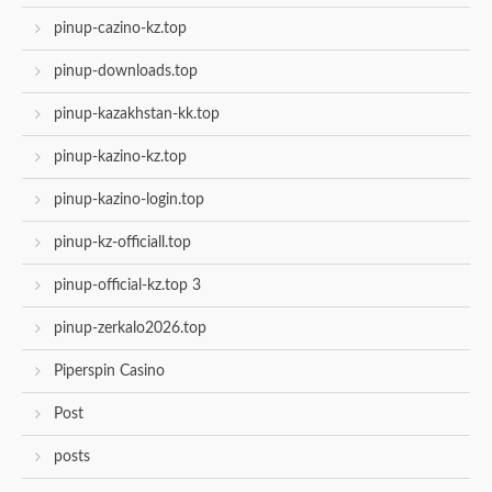
pinup-cazino-kz.top
pinup-downloads.top
pinup-kazakhstan-kk.top
pinup-kazino-kz.top
pinup-kazino-login.top
pinup-kz-officiall.top
pinup-official-kz.top 3
pinup-zerkalo2026.top
Piperspin Casino
Post
posts