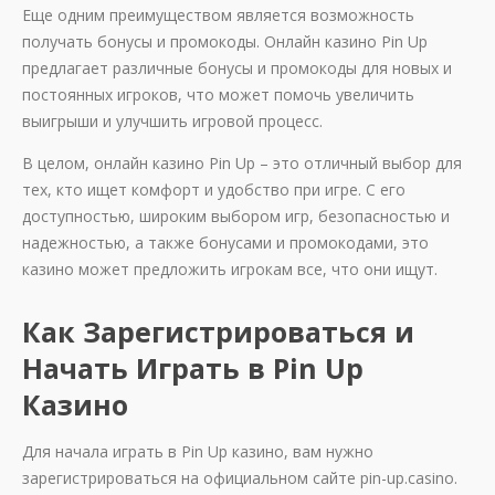
Еще одним преимуществом является возможность
получать бонусы и промокоды. Онлайн казино Pin Up
предлагает различные бонусы и промокоды для новых и
постоянных игроков, что может помочь увеличить
выигрыши и улучшить игровой процесс.
В целом, онлайн казино Pin Up – это отличный выбор для
тех, кто ищет комфорт и удобство при игре. С его
доступностью, широким выбором игр, безопасностью и
надежностью, а также бонусами и промокодами, это
казино может предложить игрокам все, что они ищут.
Как Зарегистрироваться и
Начать Играть в Pin Up
Казино
Для начала играть в Pin Up казино, вам нужно
зарегистрироваться на официальном сайте pin-up.casino.