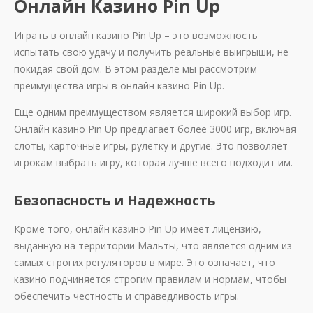
Онлайн Казино Pin Up
Играть в онлайн казино Pin Up – это возможность
испытать свою удачу и получить реальные выигрыши, не
покидая свой дом. В этом разделе мы рассмотрим
преимущества игры в онлайн казино Pin Up.
Еще одним преимуществом является широкий выбор игр.
Онлайн казино Pin Up предлагает более 3000 игр, включая
слоты, карточные игры, рулетку и другие. Это позволяет
игрокам выбрать игру, которая лучше всего подходит им.
Безопасность и Надежность
Кроме того, онлайн казино Pin Up имеет лицензию,
выданную на территории Мальты, что является одним из
самых строгих регуляторов в мире. Это означает, что
казино подчиняется строгим правилам и нормам, чтобы
обеспечить честность и справедливость игры.