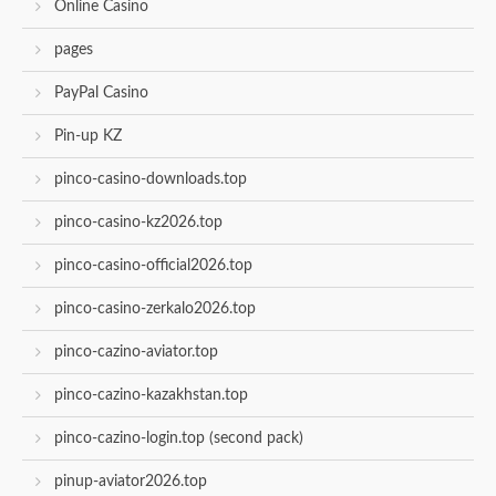
Online Casino
pages
PayPal Casino
Pin-up KZ
pinco-casino-downloads.top
pinco-casino-kz2026.top
pinco-casino-official2026.top
pinco-casino-zerkalo2026.top
pinco-cazino-aviator.top
pinco-cazino-kazakhstan.top
pinco-cazino-login.top (second pack)
pinup-aviator2026.top