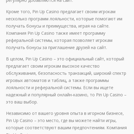
регулярно добавляются на сайт.
Кроме того, Pin Up Casino предлагает своим игрокам
несколько программ лояльности, которые помогают им
получать бонусы и преимущества, играя на сайте.
Компания Pin Up Casino также имеет программу
реферальной системы, которая позволяет игрокам
получать бонусы за приглашение друзей на сайт.
В целом, Pin Up Casino – это официальный сайт, который
предлагает своим игрокам высокое качество
обслуживания, безопасность транзакций, широкий спектр
игровых автоматов и таблиц, а также программы
лояльности и реферальной системы. Если вы ищете
надежный и популярный онлайн-казино, то Pin Up Casino –
это ваш выбор.
Независимо от вашего уровня опыта в игорном бизнесе,
Pin Up Casino – это место, где вы можете найти игры,
которые соответствуют вашим предпочтениям. Компания