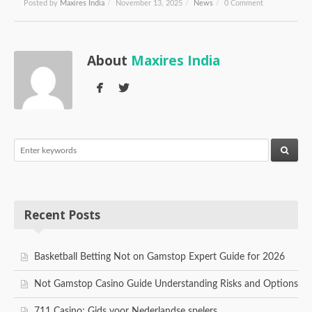
Posted by
Maxires India
/
November 13, 2025
/
News
/
0 Comment
About
Maxires India
Recent Posts
Basketball Betting Not on Gamstop Expert Guide for 2026
Not Gamstop Casino Guide Understanding Risks and Options
711 Casino: Gids voor Nederlandse spelers