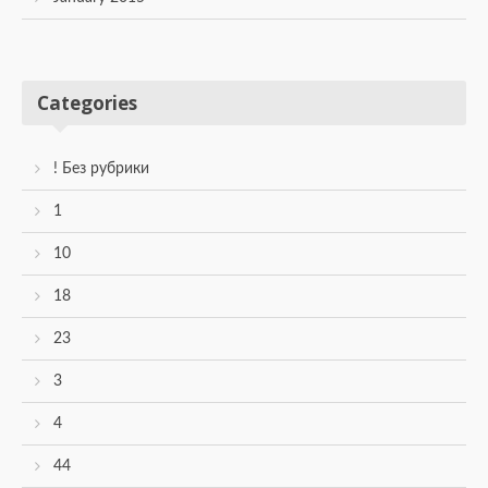
Categories
! Без рубрики
1
10
18
23
3
4
44