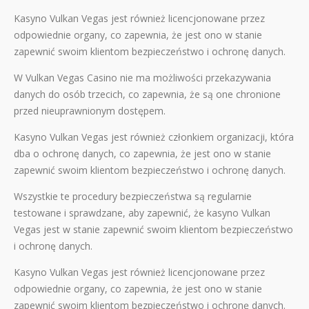
Kasyno Vulkan Vegas jest również licencjonowane przez
odpowiednie organy, co zapewnia, że jest ono w stanie
zapewnić swoim klientom bezpieczeństwo i ochronę danych.
W Vulkan Vegas Casino nie ma możliwości przekazywania
danych do osób trzecich, co zapewnia, że są one chronione
przed nieuprawnionym dostępem.
Kasyno Vulkan Vegas jest również członkiem organizacji, która
dba o ochronę danych, co zapewnia, że jest ono w stanie
zapewnić swoim klientom bezpieczeństwo i ochronę danych.
Wszystkie te procedury bezpieczeństwa są regularnie
testowane i sprawdzane, aby zapewnić, że kasyno Vulkan
Vegas jest w stanie zapewnić swoim klientom bezpieczeństwo
i ochronę danych.
Kasyno Vulkan Vegas jest również licencjonowane przez
odpowiednie organy, co zapewnia, że jest ono w stanie
zapewnić swoim klientom bezpieczeństwo i ochronę danych.