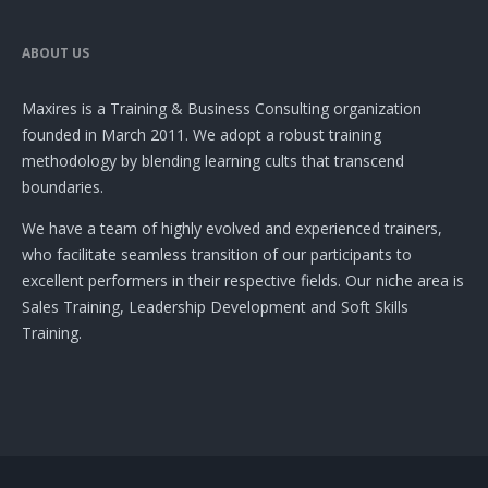
ABOUT US
Maxires is a Training & Business Consulting organization
founded in March 2011. We adopt a robust training
methodology by blending learning cults that transcend
boundaries.
We have a team of highly evolved and experienced trainers,
who facilitate seamless transition of our participants to
excellent performers in their respective fields. Our niche area is
Sales Training, Leadership Development and Soft Skills
Training.