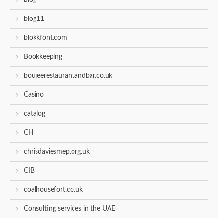
blog
blog11
blokkfont.com
Bookkeeping
boujeerestaurantandbar.co.uk
Casino
catalog
CH
chrisdaviesmep.org.uk
CIB
coalhousefort.co.uk
Consulting services in the UAE