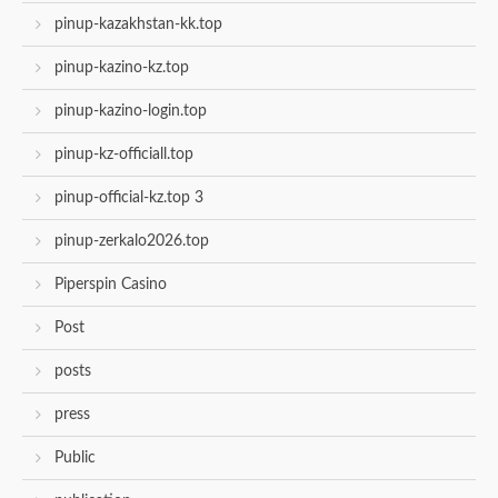
pinup-kazakhstan-kk.top
pinup-kazino-kz.top
pinup-kazino-login.top
pinup-kz-officiall.top
pinup-official-kz.top 3
pinup-zerkalo2026.top
Piperspin Casino
Post
posts
press
Public