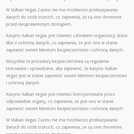
W Vulkan Vegas Casino nie ma możliwości przekazywania
danych do osób trzecich, co zapewnia, że są one chronione
przed nieuprawnionym dostępem.
Kasyno Vulkan Vegas jest również członkiem organizacji, która
dba o ochronę danych, co zapewnia, że jest ono w stanie
zapewnić swoim klientom bezpieczeństwo i ochronę danych.
Wszystkie te procedury bezpieczeństwa są regularnie
testowane i sprawdzane, aby zapewnić, że kasyno Vulkan
Vegas jest w stanie zapewnić swoim klientom bezpieczeństwo
i ochronę danych.
Kasyno Vulkan Vegas jest również licencjonowane przez
odpowiednie organy, co zapewnia, że jest ono w stanie
zapewnić swoim klientom bezpieczeństwo i ochronę danych.
W Vulkan Vegas Casino nie ma możliwości przekazywania
danych do osób trzecich, co zapewnia, że są one chronione