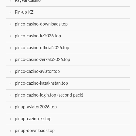
PayPal Casino
Pin-up KZ
pinco-casino-downloads.top
pinco-casino-kz2026.top
pinco-casino-official2026.top
pinco-casino-zerkalo2026.top
pinco-cazino-aviator.top
pinco-cazino-kazakhstan.top
pinco-cazino-login.top (second pack)
pinup-aviator2026.top
pinup-cazino-kz.top
pinup-downloads.top