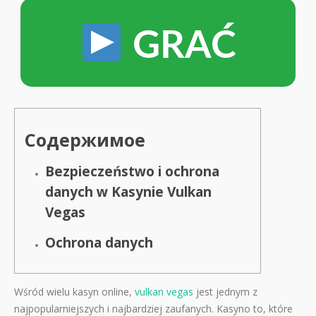
GRAĆ
Содержимое
Bezpieczeństwo i ochrona
danych w Kasynie Vulkan
Vegas
Ochrona danych
Wśród wielu kasyn online,
vulkan vegas
jest jednym z
najpopularniejszych i najbardziej zaufanych. Kasyno to, które