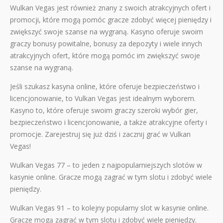
Wulkan Vegas jest również znany z swoich atrakcyjnych ofert i
promocji, które mogą pomóc gracze zdobyć więcej pieniędzy i
zwiększyć swoje szanse na wygraną. Kasyno oferuje swoim
graczy bonusy powitalne, bonusy za depozyty i wiele innych
atrakcyjnych ofert, które mogą pomóc im zwiększyć swoje
szanse na wygraną.
Jeśli szukasz kasyna online, które oferuje bezpieczeństwo i
licencjonowanie, to Vulkan Vegas jest idealnym wyborem.
Kasyno to, które oferuje swoim graczy szeroki wybór gier,
bezpieczeństwo i licencjonowanie, a także atrakcyjne oferty i
promocje. Zarejestruj się już dziś i zacznij grać w Vulkan
Vegas!
Wulkan Vegas 77 – to jeden z najpopularniejszych slotów w
kasynie online. Gracze mogą zagrać w tym slotu i zdobyć wiele
pieniędzy.
Wulkan Vegas 91 – to kolejny popularny slot w kasynie online.
Gracze mogą zagrać w tym slotu i zdobyć wiele pieniędzy.