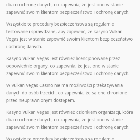
dba o ochronę danych, co zapewnia, że jest ono w stanie
zapewnić swoim klientom bezpieczeństwo i ochronę danych.
Wszystkie te procedury bezpieczeństwa są regularnie
testowane i sprawdzane, aby zapewnić, że kasyno Vulkan
Vegas jest w stanie zapewnić swoim klientom bezpieczeństwo
i ochronę danych.
Kasyno Vulkan Vegas jest również licencjonowane przez
odpowiednie organy, co zapewnia, że jest ono w stanie
zapewnić swoim klientom bezpieczeństwo i ochronę danych.
W Vulkan Vegas Casino nie ma możliwości przekazywania
danych do osób trzecich, co zapewnia, że są one chronione
przed nieuprawnionym dostępem.
Kasyno Vulkan Vegas jest również członkiem organizacji, która
dba o ochronę danych, co zapewnia, że jest ono w stanie
zapewnić swoim klientom bezpieczeństwo i ochronę danych.
Wszystkie te procedury bezpieczeństwa są regularnie