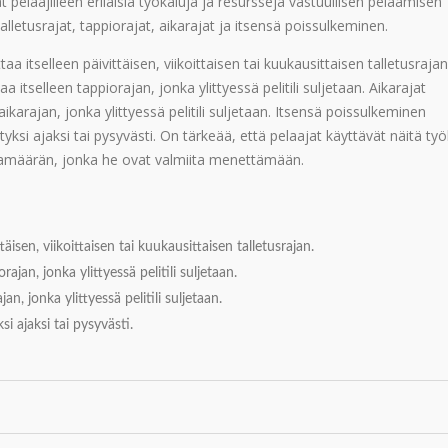
t pelaajilleen erilaisia työkaluja ja resursseja vastuullisen pelaamisen
alletusrajat, tappiorajat, aikarajat ja itsensä poissulkeminen.
aa itselleen päivittäisen, viikoittaisen tai kuukausittaisen talletusrajan
 itselleen tappiorajan, jonka ylittyessä pelitili suljetaan. Aikarajat
ikarajan, jonka ylittyessä pelitili suljetaan. Itsensä poissulkeminen
etyksi ajaksi tai pysyvästi. On tärkeää, että pelaajat käyttävät näitä ty
rahamäärän, jonka he ovat valmiita menettämään.
täisen, viikoittaisen tai kuukausittaisen talletusrajan.
rajan, jonka ylittyessä pelitili suljetaan.
jan, jonka ylittyessä pelitili suljetaan.
ksi ajaksi tai pysyvästi.