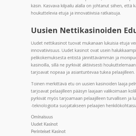
käsin. Kasvava kilpailu alalla on johtanut siihen, et
houkuttelevia etuja ja innovatiivisia ratkaisuja.
Uusien Nettikasinoiden Ed
Uudet nettikasinot tuovat mukanaan lukuisia etuja ver
innovatiivisuus. Uudet kasinot ovat usein halukkaamp
pelikokemuksesta entistä jännittävämmän ja monipu
kasinoilla, sillä ne pyrkivät aktiivisesti houkuttelema
tarjoavat nopeaa ja asiantuntevaa tukea pelaajilleen.
Toinen merkittävä etu on uusien kasinoiden laaja peliv
tarjoavat pelaajilleen pääsyn laajaan valikoimaan koli
pyrkivät myös tarjoamaan pelaajilleen turvallisen ja l
-teknologioita suojatakseen pelaajien henkilökohtaisia 
Ominaisuus
Uudet Kasinot
Perinteiset Kasinot