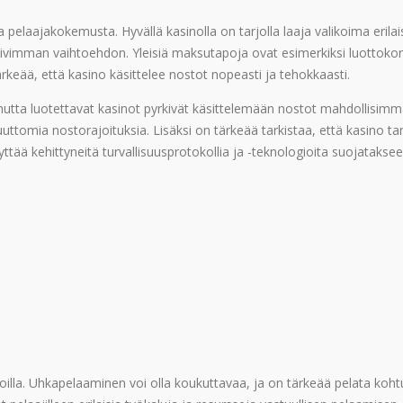
pelaajakokemusta. Hyvällä kasinolla on tarjolla laaja valikoima erilai
opivimman vaihtoehdon. Yleisiä maksutapoja ovat esimerkiksi luottokort
ärkeää, että kasino käsittelee nostot nopeasti ja tehokkaasti.
a, mutta luotettavat kasinot pyrkivät käsittelemään nostot mahdollisim
uttomia nostorajoituksia. Lisäksi on tärkeää tarkistaa, että kasino ta
äyttää kehittyneitä turvallisuusprotokollia ja -teknologioita suojatakse
noilla. Uhkapelaaminen voi olla koukuttavaa, ja on tärkeää pelata koht