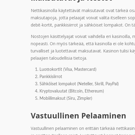
Nettikasinolla käytettävät maksutavat ovat tärkeä osa 
maksutapoja, jotta pelaajat voivat valita itselleen s
debit-kortit, pankkisiirrot ja sähköiset lompakot. On t
Nostojen käsittelyajat voivat vaihdella eri kasinoill
nopeasti. On myös tärkeää, että kasinolla ei ole kohtu
turvalliset ja luotettavat maksutavat. Kasinon tulisi k
pelaajien taloudellisia tietoja.
Luottokortit (Visa, Mastercard)
Pankkisiirrot
Sähköiset lompakot (Neteller, Skrill, PayPal)
Kryptovaluutat (Bitcoin, Ethereum)
Mobiilimaksut (Siru, Zimpler)
Vastuullinen Pelaaminen
Vastuullinen pelaaminen on erittäin tärkeää nettikasi