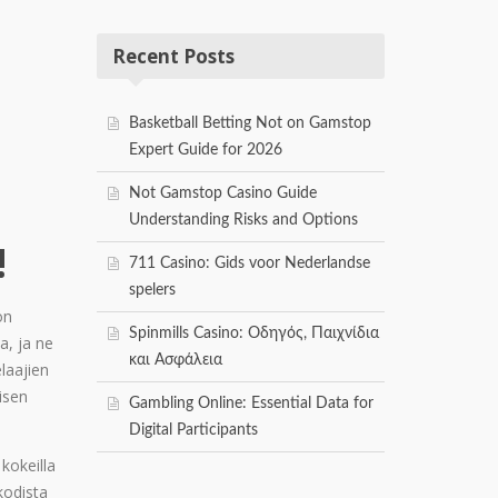
Recent Posts
Basketball Betting Not on Gamstop
Expert Guide for 2026
Not Gamstop Casino Guide
Understanding Risks and Options
!
711 Casino: Gids voor Nederlandse
spelers
on
Spinmills Casino: Οδηγός, Παιχνίδια
a, ja ne
και Ασφάλεια
elaajien
isen
Gambling Online: Essential Data for
Digital Participants
kokeilla
kodista