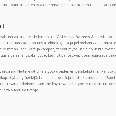
tä kasinot panostavat entistä enemmän pelaajien kokemukseen, tarjote
ut
rattuna vakiintuneisiin kasinoihin. Yksi merkittävimmistä eduista on
ia ottamaan käyttöön uusia teknologioita ja pelimekaniikkoja, mikä t
olisemman. Bonukset ja kampanjat ovat myös usein houkuttelevampia
an uusia pelaajia. Lisäksi uudet kasinot panostavat usein asiakaspalvelu
alikoima. Ne tekevät yhteistyötä useiden eri pelinkehittäjien kanssa j
kkopelejä, pöytäpelejä, live-kasinopelejä ja muita kasinopelejä. Uudet
uotettavan pelikokemuksen. Ne käyttävät kehittyneitä turvallisuusproto
ja taloudellisia tietoja.