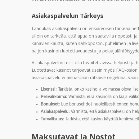
Asiakaspalvelun Tärkeys
Laadukas asiakaspalvelu on ensiarvoisen tärkeää nett
silloin on tärkeää, että apua on saatavilla nopeasti ja t
kanavien kautta, kuten sähköpostin, puhelimen ja live
paljon kasinon luotettavuudesta ja pelaajalähtöisyyde
Asiakaspalvelun tulisi olla tavoitettavissa helposti ja
Luotettavat kasinot tarjoavat usein myös FAQ-osion (
asiakaspalvelu ei ainoastaan ratkaise ongelmia, vaan m
Lisenssi:
Tarkista, onko kasinolla voimassa oleva lise
Pelivalikoima:
Varmista, että kasinolla on laaja valiko
Bonukset:
Lue bonusehdot huolellisesti ennen bonu
Asiakaspalvelu:
Varmista, että asiakaspalvelu on help
Turvallisuus:
Tarkista, että kasino käyttää kehittyneit
Maksutavat ja Nostot