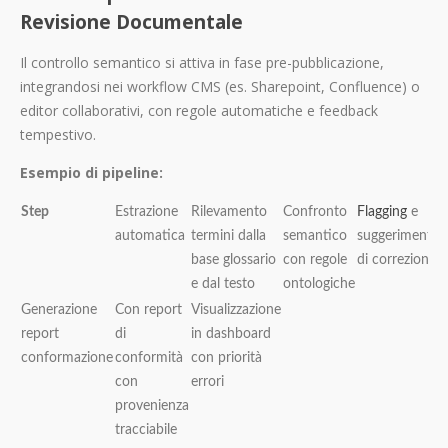
Revisione Documentale
Il controllo semantico si attiva in fase pre-pubblicazione,
integrandosi nei workflow CMS (es. Sharepoint, Confluence) o
editor collaborativi, con regole automatiche e feedback
tempestivo.
Esempio di pipeline:
Step
Estrazione
Rilevamento
Confronto
Flagging
e
automatica
termini dalla
semantico
suggerimento
base glossario
con regole
di correzione
e dal testo
ontologiche
Generazione
Con report
Visualizzazione
report
di
in dashboard
conformazione
conformità
con priorità
con
errori
provenienza
tracciabile