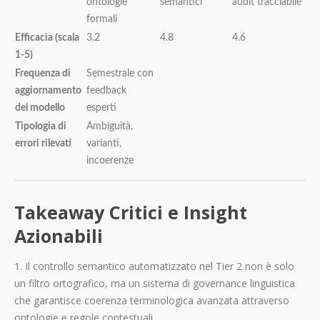
ontologie
semantici
audit tracciabile
formali
Efficacia (scala
3.2
4.8
4.6
1-5)
Frequenza di
Semestrale con
aggiornamento
feedback
del modello
esperti
Tipologia di
Ambiguità,
errori rilevati
varianti,
incoerenze
Takeaway Critici e Insight
Azionabili
1. Il controllo semantico automatizzato nel Tier 2 non è solo
un filtro ortografico, ma un sistema di governance linguistica
che garantisce coerenza terminologica avanzata attraverso
ontologie e regole contestuali.