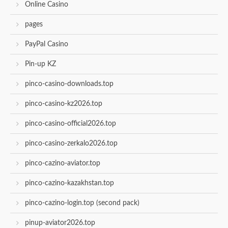
Online Casino
pages
PayPal Casino
Pin-up KZ
pinco-casino-downloads.top
pinco-casino-kz2026.top
pinco-casino-official2026.top
pinco-casino-zerkalo2026.top
pinco-cazino-aviator.top
pinco-cazino-kazakhstan.top
pinco-cazino-login.top (second pack)
pinup-aviator2026.top