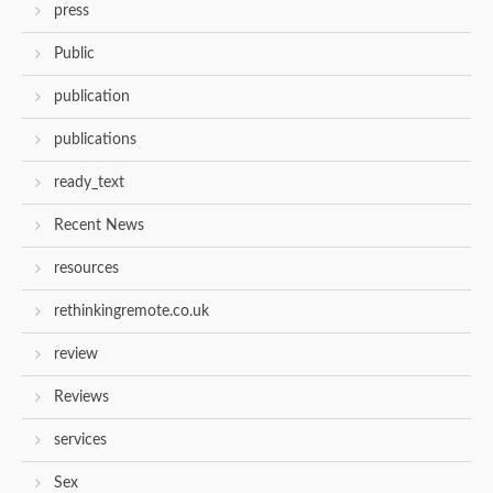
press
Public
publication
publications
ready_text
Recent News
resources
rethinkingremote.co.uk
review
Reviews
services
Sex