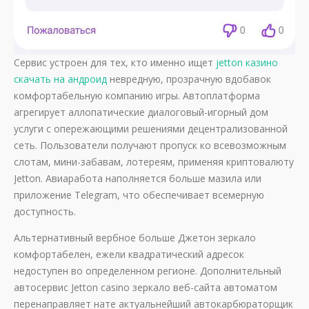
Сервис устроен для тех, кто именно ищет
jetton казино
скачать на андроид
невредную, прозрачную вдобавок
комфортабельную компанию игры. Автоплатформа
агрегирует аллопатические диалоговый-игорный дом
услуги с опережающими решениями децентрализованной
сеть. Пользователи получают пропуск ко всевозможным
слотам, мини-забавам, лотереям, применяя криптовалюту
Jetton. Авиаработа наполняется больше мазила или
приложение Telegram, что обеспечивает всемерную
доступность.
Альтернативный вербное больше Джетон зеркало
комфортабелен, ежели квадратический адресок
недоступен во определенном регионе. Дополнительный
автосервис Jetton casino зеркало веб-сайта автоматом
перенаправляет нате актуальнейший автокарбюраторщик