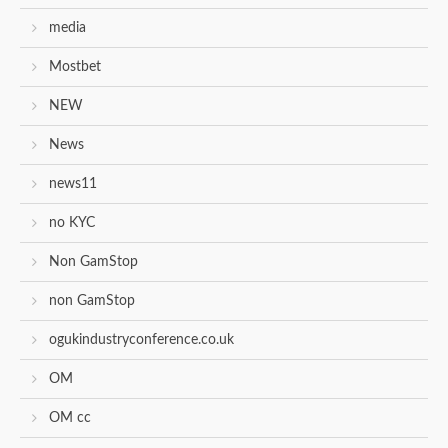
media
Mostbet
NEW
News
news11
no KYC
Non GamStop
non GamStop
ogukindustryconference.co.uk
OM
OM cc