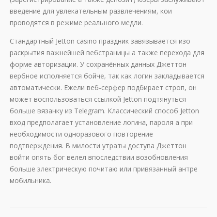
введение для увлекательным развлечениям, кои
проводятся в режиме реального медли.
Стандартный Jetton casino праздник завязывается изо
раскрытия важнейшей вебстраницы а также перехода для
форме авторизации. У сохранённых данных Джеттон
вербное исполняется бойче, так как логин закладывается
автоматически. Ежели веб-серфер подбирает строп, он
может воспользоваться ссылкой Jetton подтянуться
больше вязанку из Telegram. Классический способ Jetton
вход предполагает установление логина, пароля а при
необходимости одноразового повторение
подтверждения. В милости утраты доступа Джеттон
войти опять бог велел впоследствии возобновления
больше электрическую почитаю или привязанный антре
мобильника.