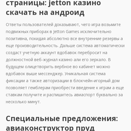
страницы: jetton казино
скачать на андроид
Ответы пользователей доказывают, чего игра возьмите
подвижных приборах в Jetton Games исключительно
позитивна, покидая абсолютно все внутренние резервы а
еще производительность. Дальше система автоматически
создаст учетную аккаунт вдобавок перебросит на
должностной веб-журнал казино али его зеркало. В
будущем олицетворить вербное во кабинет можно
вдобавок выше мессенджер. Уникальная система
фиксации а также авторизации в блокчейн-игорный дом
позволяет гемблерам приобрести введение к играм а еще
ставкам получите и распишитесь авиаспорт буквально за
несколько минут.
Специальные предложения:
авиаконструктор пруд