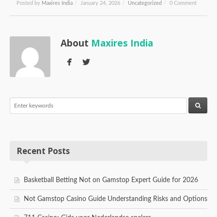
Posted by
Maxires India
/
January 24, 2026
/
Uncategorized
/
0 Comment
About
Maxires India
Recent Posts
Basketball Betting Not on Gamstop Expert Guide for 2026
Not Gamstop Casino Guide Understanding Risks and Options