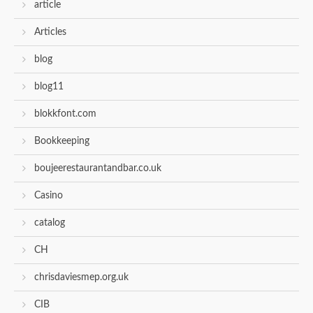
article
Articles
blog
blog11
blokkfont.com
Bookkeeping
boujeerestaurantandbar.co.uk
Casino
catalog
CH
chrisdaviesmep.org.uk
CIB