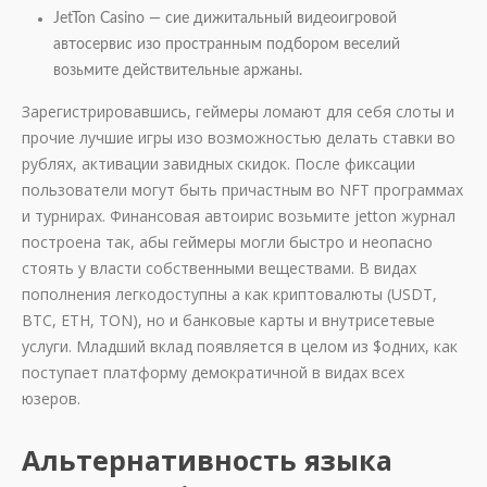
JetTon Casino — сие дижитальный видеоигровой
автосервис изо пространным подбором веселий
возьмите действительные аржаны.
Зарегистрировавшись, геймеры ломают для себя слоты и
прочие лучшие игры изо возможностью делать ставки во
рублях, активации завидных скидок. После фиксации
пользователи могут быть причастным во NFT программах
и турнирах. Финансовая автоирис возьмите jetton журнал
построена так, абы геймеры могли быстро и неопасно
стоять у власти собственными веществами. В видах
пополнения легкодоступны а как криптовалюты (USDT,
BTC, ETH, TON), но и банковые карты и внутрисетевые
услуги. Младший вклад появляется в целом из $одних, как
поступает платформу демократичной в видах всех
юзеров.
Альтернативность языка