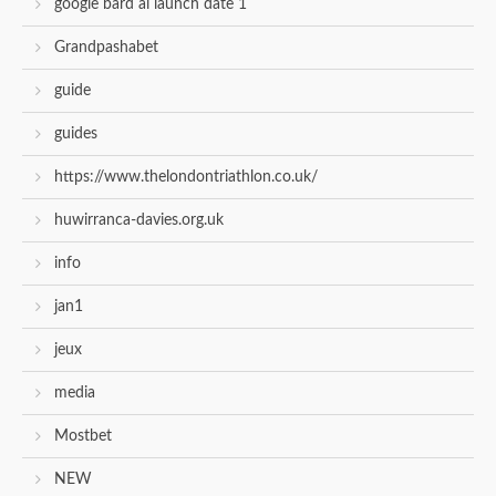
google bard ai launch date 1
Grandpashabet
guide
guides
https://www.thelondontriathlon.co.uk/
huwirranca-davies.org.uk
info
jan1
jeux
media
Mostbet
NEW