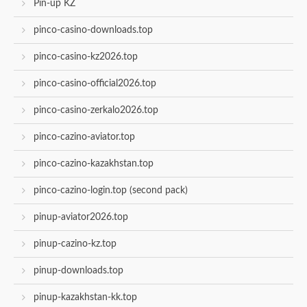
Pin-up KZ
pinco-casino-downloads.top
pinco-casino-kz2026.top
pinco-casino-official2026.top
pinco-casino-zerkalo2026.top
pinco-cazino-aviator.top
pinco-cazino-kazakhstan.top
pinco-cazino-login.top (second pack)
pinup-aviator2026.top
pinup-cazino-kz.top
pinup-downloads.top
pinup-kazakhstan-kk.top