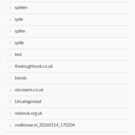
spielen
spile
spilen
spille
test
thedoughhook.co.uk
trends
ukcreams.co.uk
Uncategorized
visionuk.org.uk
vvalkmaar.nl_20260114_170204