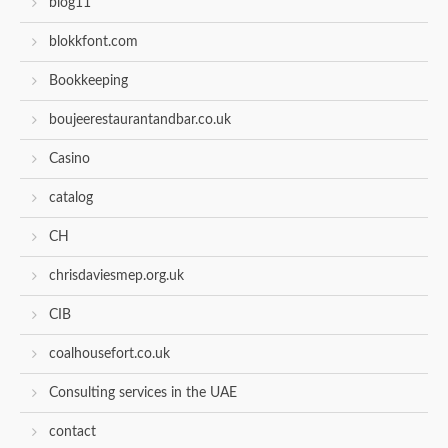
blog11
blokkfont.com
Bookkeeping
boujeerestaurantandbar.co.uk
Casino
catalog
CH
chrisdaviesmep.org.uk
CIB
coalhousefort.co.uk
Consulting services in the UAE
contact