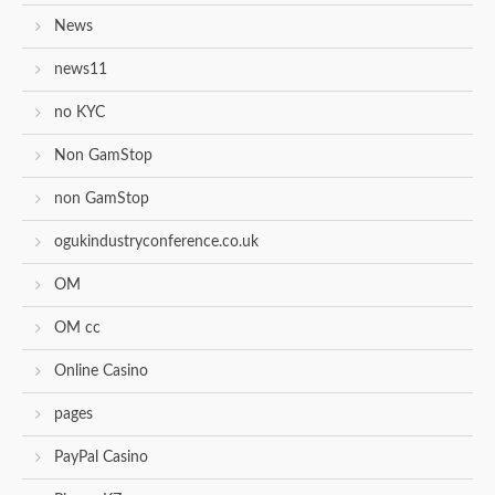
News
news11
no KYC
Non GamStop
non GamStop
ogukindustryconference.co.uk
OM
OM cc
Online Casino
pages
PayPal Casino