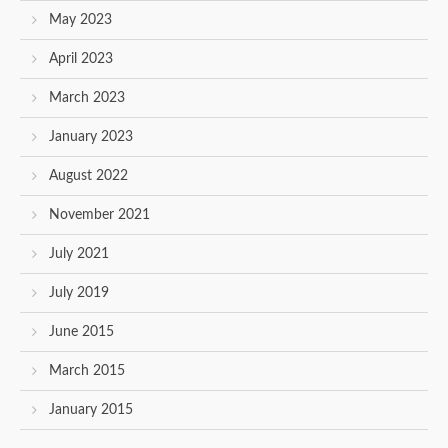
May 2023
April 2023
March 2023
January 2023
August 2022
November 2021
July 2021
July 2019
June 2015
March 2015
January 2015