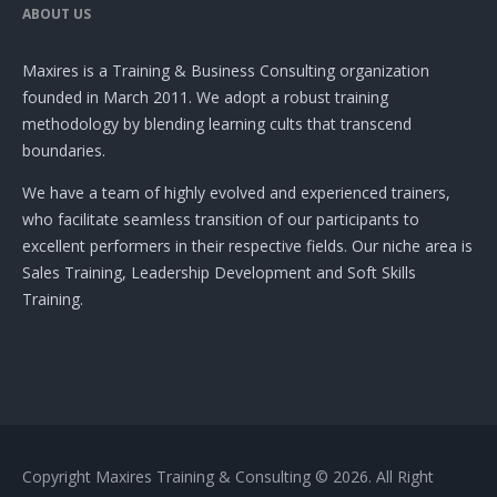
ABOUT US
Maxires is a Training & Business Consulting organization
founded in March 2011. We adopt a robust training
methodology by blending learning cults that transcend
boundaries.
We have a team of highly evolved and experienced trainers,
who facilitate seamless transition of our participants to
excellent performers in their respective fields. Our niche area is
Sales Training, Leadership Development and Soft Skills
Training.
Copyright Maxires Training & Consulting © 2026. All Right