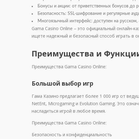
Бонусы и акции: от приветственных бонусов до 
Безопасность: SSL-шифрование и регулярные ауд
Многоязычный интерфейс: доступен на русском, 
Gama Casino Online – это официальный онлайн-ка
ищете надежный и безопасный способ играть в он
Преимущества и Функции 
Преимущества Gama Casino Online:
Большой выбор игр
Гама Казино предлагает более 1 000 игр от веду
NetEnt, Microgaming и Evolution Gaming. Это озна
насладиться игрой в любое время.
Преимущества Gama Casino Online:
Безопасность и конфиденциальность