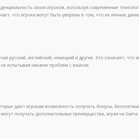
денциальность своих игроков, используя современные техноло
ет, что игроки могут быть уверены в том, что их личные данн
ая русский, английский, немецкий и другие. Это означает, что и
, не испытывая никаких проблем с языком.
оторые дают игрокам возможность получать бонусы, бесплатны
и могут получать дополнительные преимущества, играя на Gama 