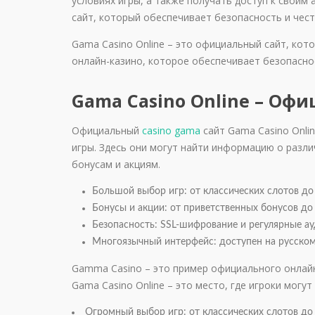
условиях игры, а также получать доступ к своим 
сайт, который обеспечивает безопасность и чест
Gama Casino Online – это официальный сайт, кот
онлайн-казино, которое обеспечивает безопаснос
Gama Casino Online – Оф
Официальный
casino gama
сайт Gama Casino Onlin
игры. Здесь они могут найти информацию о различ
бонусам и акциям.
Большой выбор игр: от классических слотов до
Бонусы и акции: от приветственных бонусов д
Безопасность: SSL-шифрование и регулярные ау
Многоязычный интерфейс: доступен на русском,
Gamma Casino – это пример официального онлайн
Gama Casino Online – это место, где игроки могут
Огромный выбор игр: от классических слотов до