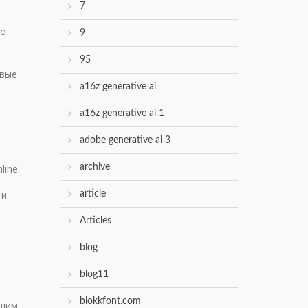
7
но
9
95
овые
a16z generative ai
a16z generative ai 1
adobe generative ai 3
ine.
archive
 и
article
Articles
blog
blog11
blokkfont.com
ашим