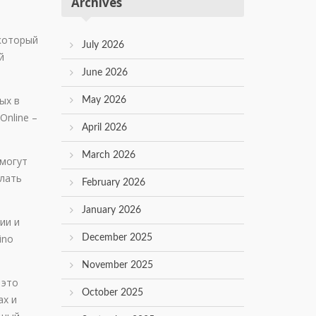
Archives
 который
July 2026
й
June 2026
ых в
May 2026
Online –
April 2026
March 2026
 могут
елать
February 2026
.
January 2026
ии и
ino
December 2025
November 2025
 это
October 2025
ах и