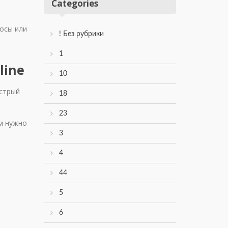
Categories
росы или
! Без рубрики
1
line
10
ыстрый
18
23
ам нужно
3
4
44
5
6