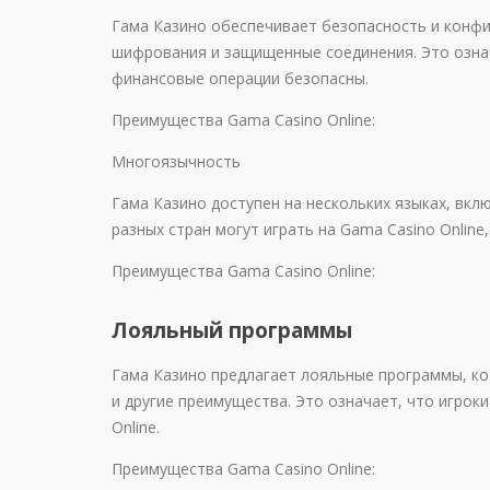
Гама Казино обеспечивает безопасность и конфи
шифрования и защищенные соединения. Это означа
финансовые операции безопасны.
Преимущества Gama Casino Online:
Многоязычность
Гама Казино доступен на нескольких языках, включ
разных стран могут играть на Gama Casino Online
Преимущества Gama Casino Online:
Лояльный программы
Гама Казино предлагает лояльные программы, к
и другие преимущества. Это означает, что игрок
Online.
Преимущества Gama Casino Online: