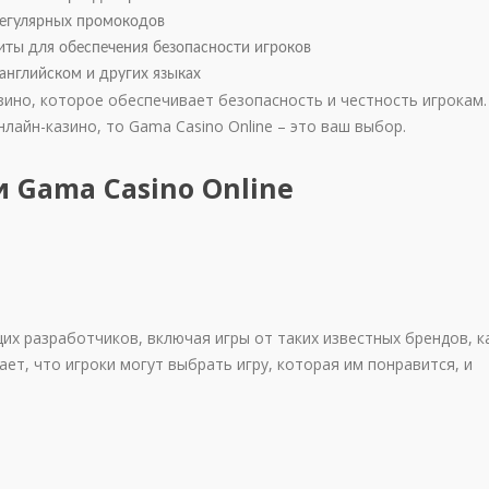
регулярных промокодов
иты для обеспечения безопасности игроков
английском и других языках
зино, которое обеспечивает безопасность и честность игрокам.
лайн-казино, то Gama Casino Online – это ваш выбор.
Gama Casino Online
щих разработчиков, включая игры от таких известных брендов, к
чает, что игроки могут выбрать игру, которая им понравится, и