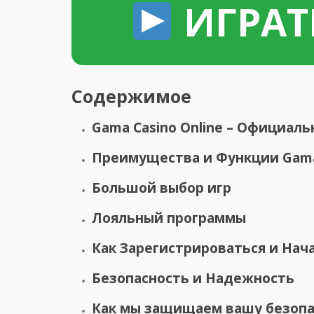
ИГРАТ
Содержимое
Gama Casino Online – Официал
Преимущества и Функции Gama 
Большой выбор игр
Лояльный программы
Как Зарегистрироваться и Нача
Безопасность и Надежность
Как мы защищаем вашу безопа