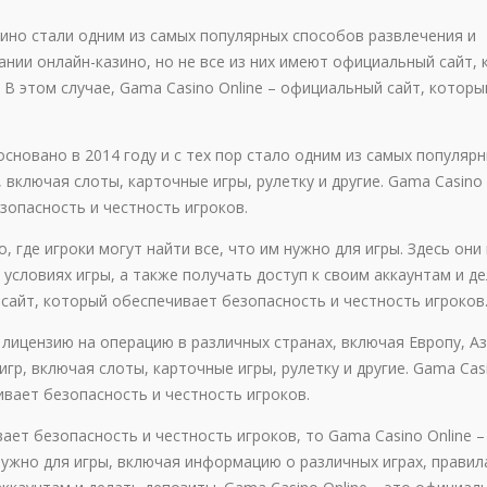
зино стали одним из самых популярных способов развлечения и
ании онлайн-казино, но не все из них имеют официальный сайт,
 В этом случае, Gama Casino Online – официальный сайт, которы
сновано в 2014 году и с тех пор стало одним из самых популярн
 включая слоты, карточные игры, рулетку и другие. Gama Casino 
зопасность и честность игроков.
, где игроки могут найти все, что им нужно для игры. Здесь они
 условиях игры, а также получать доступ к своим аккаунтам и д
 сайт, который обеспечивает безопасность и честность игроков
 лицензию на операцию в различных странах, включая Европу, Аз
игр, включая слоты, карточные игры, рулетку и другие. Gama Cas
ивает безопасность и честность игроков.
ает безопасность и честность игроков, то Gama Casino Online –
нужно для игры, включая информацию о различных играх, правил