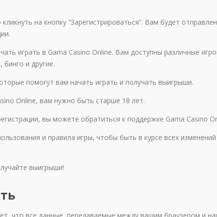
кликнуть на кнопку “Зарегистрироваться”. Вам будет отправле
ии.
ать играть в Gama Casino Online. Вам доступны различные игр
, бинго и другие.
которые помогут вам начать играть и получать выигрыши.
ino Online, вам нужно быть старше 18 лет.
регистрации, вы можете обратиться к поддержке Gama Casino Onl
ользования и правила игры, чтобы быть в курсе всех изменений
олучайте выигрыши!
сть
ет, что все данные, передаваемые между вашим браузером и н