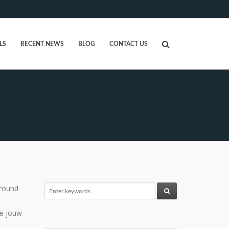
LS
RECENT NEWS
BLOG
CONTACT US
lround
ie jouw