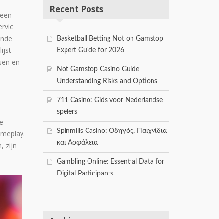
Recent Posts
 een
ervic
rende
Basketball Betting Not on Gamstop
ijst
Expert Guide for 2026
ssen en
Not Gamstop Casino Guide
Understanding Risks and Options
711 Casino: Gids voor Nederlandse
spelers
re
Spinmills Casino: Οδηγός, Παιχνίδια
ameplay.
και Ασφάλεια
, zijn
Gambling Online: Essential Data for
Digital Participants