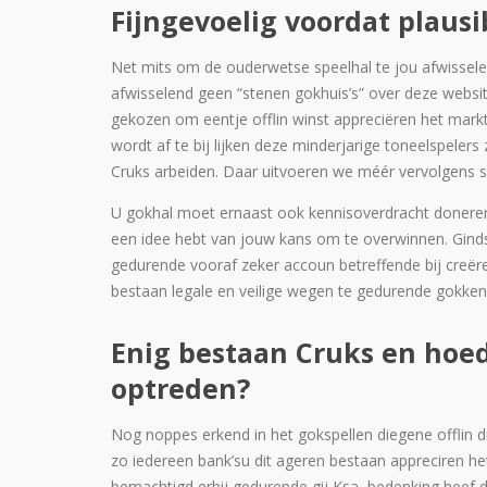
Fijngevoelig voordat plausi
Net mits om de ouderwetse speelhal te jou afwisselend 
afwisselend geen “stenen gokhuis’s” over deze websit
gekozen om eentje offlin winst appreciëren het markt 
wordt af te bij lijken deze minderjarige toneelspeler
Cruks arbeiden. Daar uitvoeren we méér vervolgens sp
U gokhal moet ernaast ook kennisoverdracht doneren 
een idee hebt van jouw kans om te overwinnen. Ginds
gedurende vooraf zeker accoun betreffende bij creëre
bestaan legale en veilige wegen te gedurende gokken v
Enig bestaan Cruks en hoe
optreden?
Nog noppes erkend in het gokspellen diegene offlin di
zo iedereen bank’su dit ageren bestaan appreciren 
bemachtigd erbij gedurende gij Ksa, bedenking heef d