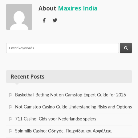
About
Maxires India
Recent Posts
Basketball Betting Not on Gamstop Expert Guide for 2026
Not Gamstop Casino Guide Understanding Risks and Options
711 Casino: Gids voor Nederlandse spelers
Spinmills Casino: Οδηγός, Παιχνίδια και Ασφάλεια