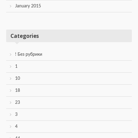
January 2015
Categories
! Без рубрики
1
10
18
23
3
4