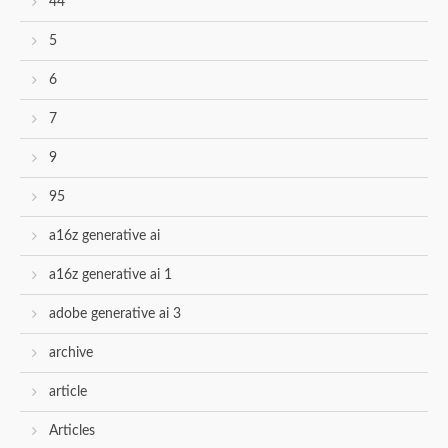
44
5
6
7
9
95
a16z generative ai
a16z generative ai 1
adobe generative ai 3
archive
article
Articles