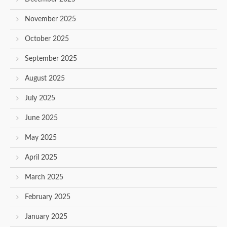
November 2025
October 2025
September 2025
August 2025
July 2025
June 2025
May 2025
April 2025
March 2025
February 2025
January 2025