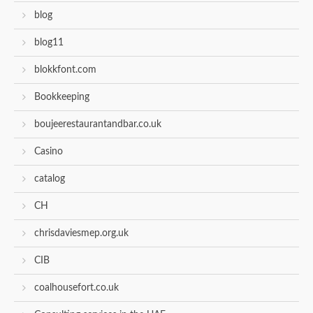
blog
blog11
blokkfont.com
Bookkeeping
boujeerestaurantandbar.co.uk
Casino
catalog
CH
chrisdaviesmep.org.uk
CIB
coalhousefort.co.uk