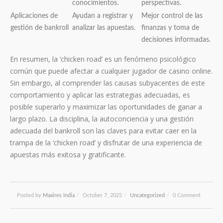
conocimientos.
perspectivas.
Aplicaciones de
Ayudan a registrar y
Mejor control de las
gestión de bankroll
analizar las apuestas.
finanzas y toma de
decisiones informadas.
En resumen, la ‘chicken road’ es un fenómeno psicológico
común que puede afectar a cualquier jugador de casino online.
Sin embargo, al comprender las causas subyacentes de este
comportamiento y aplicar las estrategias adecuadas, es
posible superarlo y maximizar las oportunidades de ganar a
largo plazo. La disciplina, la autoconciencia y una gestión
adecuada del bankroll son las claves para evitar caer en la
trampa de la ‘chicken road’ y disfrutar de una experiencia de
apuestas más exitosa y gratificante.
Posted by
Maxires India
/
October 7, 2025
/
Uncategorized
/
0 Comment