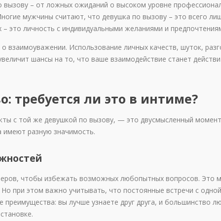
о вызову – от ложных ожиданий о высоком уровне профессиона
ногие мужчины считают, что девушка по вызову – это всего ли
х – это личность с индивидуальными желаниями и предпочтения
 о взаимоуважении. Использование личных качеств, шуток, раз
 увеличит шансы на то, что ваше взаимодействие станет действ
: требуется ли это в интиме?
акты с той же девушкой по вызову, — это двусмысленный момент
а имеют разную значимость.
ожностей
неров, чтобы избежать возможных любопытных вопросов. Это 
 Но при этом важно учитывать, что постоянные встречи с одной
 преимущества: вы лучше узнаете друг друга, и большинство л
становке.