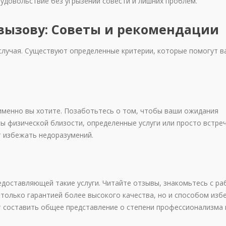
удовольствие без угрызений совести и лишних проблем.
вызову: Советы и рекомендации
случая. Существуют определенные критерии, которые помогут в
 именно вы хотите. Позаботьтесь о том, чтобы ваши ожидания
ы физической близости, определенные услуги или просто встре
 избежать недоразумений.
едоставляющей такие услуги. Читайте отзывы, знакомьтесь с ра
 только гарантией более высокого качества, но и способом изб
т составить общее представление о степени профессионализма 