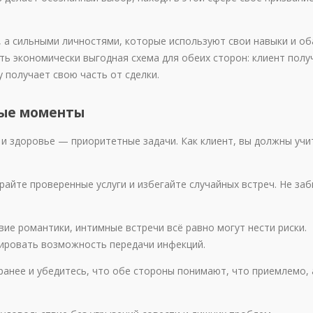
 а сильными личностями, которые используют свои навыки и об
ть экономически выгодная схема для обеих сторон: клиент полу
 получает свою часть от сделки.
ные моменты
 и здоровье — приоритетные задачи. Как клиент, вы должны уч
райте проверенные услуги и избегайте случайных встреч. Не за
вие романтики, интимные встречи всё равно могут нести риски.
ировать возможность передачи инфекций.
аранее и убедитесь, что обе стороны понимают, что приемлемо, 