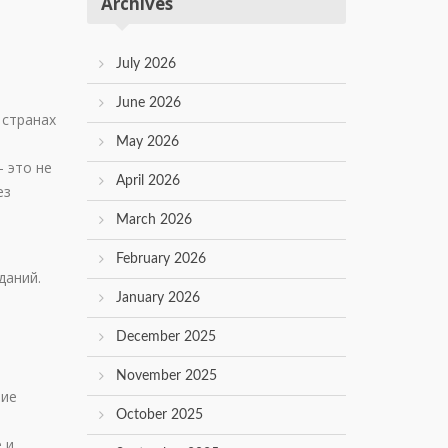
Archives
July 2026
June 2026
 странах
May 2026
– это не
April 2026
ез
March 2026
February 2026
даний.
January 2026
December 2025
November 2025
тие
October 2025
 и