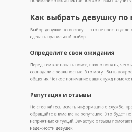
Понимание этих аспектов поможет вам получить 
Как выбрать девушку по 
Выбор девушки по вызову — это не просто дело 
сделать правильный выбор.
Определите свои ожидания
Перед тем как начать поиск, важно понять, чего
совпадали с реальностью. Это могут быть вопрос
общения. Четкое понимание ваших нужд поможет
Репутация и отзывы
Не стесняйтесь искать информацию о службе, пр
обращайте внимание на репутацию. Это будет не
неприятных ситуаций. Зачастую отзывы помогаю
надёжности девушек.