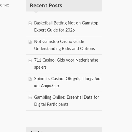
ногие
Recent Posts
Basketball Betting Not on Gamstop
Expert Guide for 2026
Not Gamstop Casino Guide
Understanding Risks and Options
711 Casino: Gids voor Nederlandse
spelers
Spinmills Casino: Οδηγός, Παιχνίδια
και Ασφάλεια
Gambling Online: Essential Data for
Digital Participants