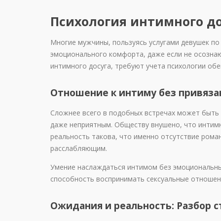
Психология интимного до
Многие мужчины, пользуясь услугами девушек по 
эмоционального комфорта, даже если не осознаю
интимного досуга, требуют учета психологии обе
Отношение к интиму без привяза
Сложнее всего в подобных встречах может быть 
даже неприятным. Обществу внушено, что инти
реальность такова, что именно отсутствие рома
расслабляющим.
Умение наслаждаться интимом без эмоциональных
способность воспринимать сексуальные отношени
Ожидания и реальность: Разбор 