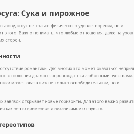
суга: Сука и пирожное
вызову, ищут не только физического удовлетворения, но и
т этого. Важно понимать, что любые отношения, даже на уров
их сторон.
нности
отсутствие романтики. Для многих это может оказаться непри
мные отношения должны сопровождаться любовными чувствами.
нтики может оказаться не только освободительным, но и
 завязок открывает новые горизонты. Для этого важно развит
я как нечто временное и независимое от чувств.
стереотипов