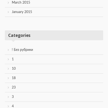
March 2015
January 2015
Categories
! Без рубрики
1
10
18
23
3
4