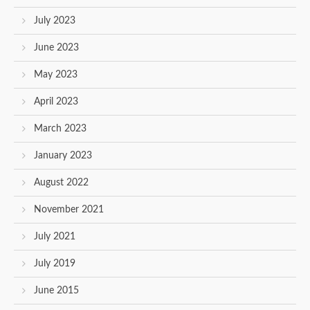
July 2023
June 2023
May 2023
April 2023
March 2023
January 2023
August 2022
November 2021
July 2021
July 2019
June 2015