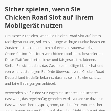
Sicher spielen, wenn Sie
Chicken Road Slot auf Ihrem
Mobilgerät nutzen
Um sicher zu spielen, wenn Sie Chicken Road Slot auf Ihrem
Mobilgerät nutzen, sollten Sie einige wichtige Punkte beachten.
Zunächst ist es ratsam, sich auf eine vertrauenswürdige
Online-Casino-Plattform wie chicken-road.de zu beschränken.
Diese Plattform bietet sicher und fair gespielt zu können.
Stellen Sie sicher, dass das Casino eine gültige Lizenz hat und
von einer zuständigen Behörde überwacht wird. Chicken Road
Deutschland ist dafür bekannt, dass es seine Spieler schützt
und faire Bedingungen anbietet.
Verwenden Sie für Ihre Sitzungen ein sicheres und sicheres
Passwort, das regelmäßig geändert wird. Nutzen Sie dazu ein
Passwortspeicherungsprogramm, um Ihre Passwörter sicher
zu speichern. Achten Sie darauf, dass Ihre Mobilgeräte mit den