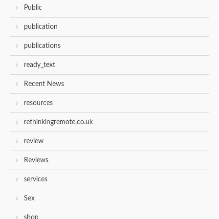
Public
publication
publications
ready_text
Recent News
resources
rethinkingremote.co.uk
review
Reviews
services
Sex
shop