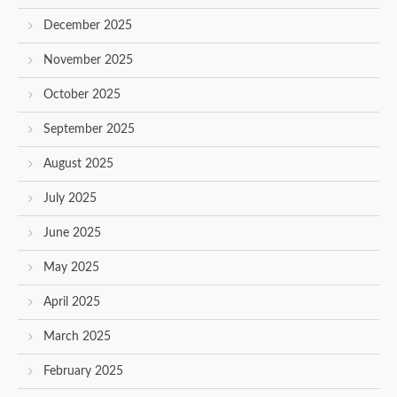
December 2025
November 2025
October 2025
September 2025
August 2025
July 2025
June 2025
May 2025
April 2025
March 2025
February 2025