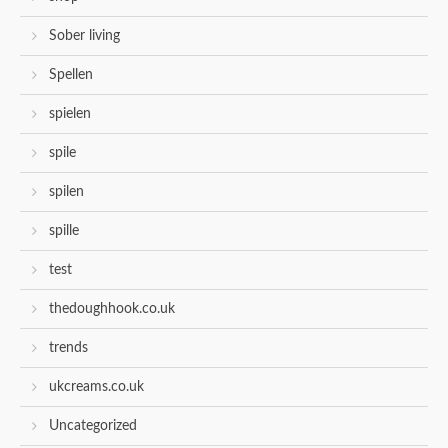
Sober living
Spellen
spielen
spile
spilen
spille
test
thedoughhook.co.uk
trends
ukcreams.co.uk
Uncategorized