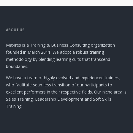
ABOUT US
Maxires is a Training & Business Consulting organization
founded in March 2011. We adopt a robust training
methodology by blending learning cults that transcend
boundaries.
We have a team of highly evolved and experienced trainers,
who facilitate seamless transition of our participants to
excellent performers in their respective fields. Our niche area is
Sales Training, Leadership Development and Soft Skills
Training.