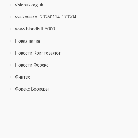
visionuk.org.uk
vvalkmaar.nl_20260114_170204
www.blondis.it_5000
Новая папка
Новости Криптовалют
Новости Форекс
Финтех
Форекс Брокеры