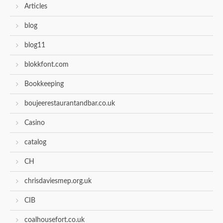
Articles
blog
blog11
blokkfont.com
Bookkeeping
boujeerestaurantandbar.co.uk
Casino
catalog
CH
chrisdaviesmep.org.uk
CIB
coalhousefort.co.uk